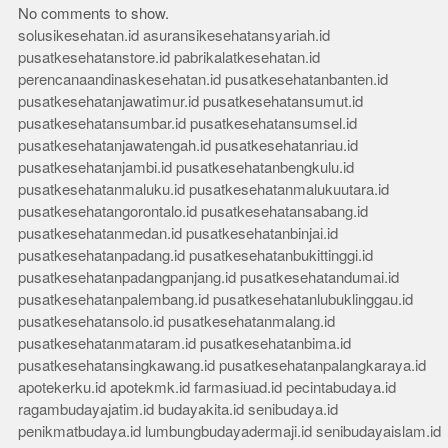
No comments to show.
solusikesehatan.id
asuransikesehatansyariah.id
pusatkesehatanstore.id
pabrikalatkesehatan.id
perencanaandinaskesehatan.id
pusatkesehatanbanten.id
pusatkesehatanjawatimur.id
pusatkesehatansumut.id
pusatkesehatansumbar.id
pusatkesehatansumsel.id
pusatkesehatanjawatengah.id
pusatkesehatanriau.id
pusatkesehatanjambi.id
pusatkesehatanbengkulu.id
pusatkesehatanmaluku.id
pusatkesehatanmalukuutara.id
pusatkesehatangorontalo.id
pusatkesehatansabang.id
pusatkesehatanmedan.id
pusatkesehatanbinjai.id
pusatkesehatanpadang.id
pusatkesehatanbukittinggi.id
pusatkesehatanpadangpanjang.id
pusatkesehatandumai.id
pusatkesehatanpalembang.id
pusatkesehatanlubuklinggau.id
pusatkesehatansolo.id
pusatkesehatanmalang.id
pusatkesehatanmataram.id
pusatkesehatanbima.id
pusatkesehatansingkawang.id
pusatkesehatanpalangkaraya.id
apotekerku.id
apotekmk.id
farmasiuad.id
pecintabudaya.id
ragambudayajatim.id
budayakita.id
senibudaya.id
penikmatbudaya.id
lumbungbudayadermaji.id
senibudayaislam.id