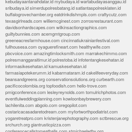
kebudayaantanahdatar.id
mybudaya.id
wartabudayasanggau.id
sribudaya.id
simerdupolresbatang.id
satlantaspolresklaten.id
buffalogrovechamber.org
eatdrinkdishmpls.com
craftycutz.com
texasgirlreads.com
williemcginest.com
zorrosrestaurant.com
davidsonhardscapes.com
wilkinsactiongraphics.com
guiltybunnies.com
acemgmtgroup.com
greeneacresfarmhouse.com
cincinnatiukrainianfestival.com
fullhousesa.com
oyaguerefineart.com
healthywife.com
pbcvoice.com
amazingtimlocksmith.com
marrakechimmo.com
polresmanggaraitimur.id
polrestoba.id
infotentangkesehatan.id
informasikesehatan.id
kamuskesehatan.id
farmasiapotekerumm.id
kabarmataram.id
cakelifeeveryday.com
beansandgreens.org
conservationsolutions.org
curbearth.com
pacificocolombia.org
topfoodish.com
hello-trove.com
pmigconference.com
lesleyreynolds.com
tomulrichphotos.com
eventfulweddingplanning.com
kowloonbaybrewery.com
lachilenita.com
abgolo.com
oregopilot.com
costaricacasadaretodream.com
myfortworthpodiatrist.com
yogaretreatpro.com
kristenjanephotography.com
sctbrescue.org
srchurch.org
giantrusticpizza.com
conferencecallstomeatballs.com
stmichaelwtby.org