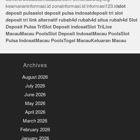
keamananinformasi.id
zonainformasi.id
informasi123.id
slot
deposit pulsa
slot deposit pulsa indosat
deposit tri
slot
deposit tri
link alternatif rubah4d
rubah4d
situs rubah4d
Slot
Deposit Pulsa Tri
Slot Deposit indosat
Slot Tri
Live
Macau
Macau Pools
Slot Deposit Indosat
Macau Pools
Slot
Pulsa Indosat
Macau Pools
Togel Macau
Keluaran Macau
Archives
August 2026
July 2026
June 2026
May 2026
April 2026
March 2026
February 2026
January 2026