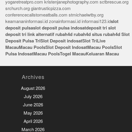
yogaretreatpro.com
kristenjanephotography.com
sctbrescue.org
srchurch.org
giantrusticpizza.com
conferencecallstomeatballs.com
stmichaelwtby.org
keamananinformasi.id
zonainformasi.id
informasi123.id
slot
deposit pulsa
slot deposit pulsa indosat
deposit tri
slot
deposit tri
link alternatif rubah4d
rubah4d
situs rubah4d
Slot
Deposit Pulsa Tri
Slot Deposit indosat
Slot Tri
Live
Macau
Macau Pools
Slot Deposit Indosat
Macau Pools
Slot
Pulsa Indosat
Macau Pools
Togel Macau
Keluaran Macau
Archives
August 2026
July 2026
June 2026
May 2026
April 2026
March 2026