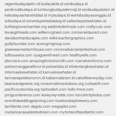
ragambudayajatim.id
budayakita.id
senibudaya.id
penikmatbudaya.id
lumbungbudayadermaji.id
senibudayaislam.id
kebudayaantanahdatar.id
mybudaya.id
wartabudayasanggau.id
sribudaya.id
simerdupolresbatang.id
satlantaspolresklaten.id
buffalogrovechamber.org
eatdrinkdishmpls.com
craftycutz.com
texasgirlreads.com
williemcginest.com
zorrosrestaurant.com
davidsonhardscapes.com
wilkinsactiongraphics.com
guiltybunnies.com
acemgmtgroup.com
greeneacresfarmhouse.com
cincinnatiukrainianfestival.com
fullhousesa.com
oyaguerefineart.com
healthywife.com
pbcvoice.com
amazingtimlocksmith.com
marrakechimmo.com
polresmanggaraitimur.id
polrestoba.id
infotentangkesehatan.id
informasikesehatan.id
kamuskesehatan.id
farmasiapotekerumm.id
kabarmataram.id
cakelifeeveryday.com
beansandgreens.org
conservationsolutions.org
curbearth.com
pacificocolombia.org
topfoodish.com
hello-trove.com
pmigconference.com
lesleyreynolds.com
tomulrichphotos.com
eventfulweddingplanning.com
kowloonbaybrewery.com
lachilenita.com
abgolo.com
oregopilot.com
costaricacasadaretodream.com
myfortworthpodiatrist.com