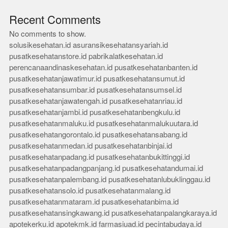
Recent Comments
No comments to show.
solusikesehatan.id
asuransikesehatansyariah.id
pusatkesehatanstore.id
pabrikalatkesehatan.id
perencanaandinaskesehatan.id
pusatkesehatanbanten.id
pusatkesehatanjawatimur.id
pusatkesehatansumut.id
pusatkesehatansumbar.id
pusatkesehatansumsel.id
pusatkesehatanjawatengah.id
pusatkesehatanriau.id
pusatkesehatanjambi.id
pusatkesehatanbengkulu.id
pusatkesehatanmaluku.id
pusatkesehatanmalukuutara.id
pusatkesehatangorontalo.id
pusatkesehatansabang.id
pusatkesehatanmedan.id
pusatkesehatanbinjai.id
pusatkesehatanpadang.id
pusatkesehatanbukittinggi.id
pusatkesehatanpadangpanjang.id
pusatkesehatandumai.id
pusatkesehatanpalembang.id
pusatkesehatanlubuklinggau.id
pusatkesehatansolo.id
pusatkesehatanmalang.id
pusatkesehatanmataram.id
pusatkesehatanbima.id
pusatkesehatansingkawang.id
pusatkesehatanpalangkaraya.id
apotekerku.id
apotekmk.id
farmasiuad.id
pecintabudaya.id