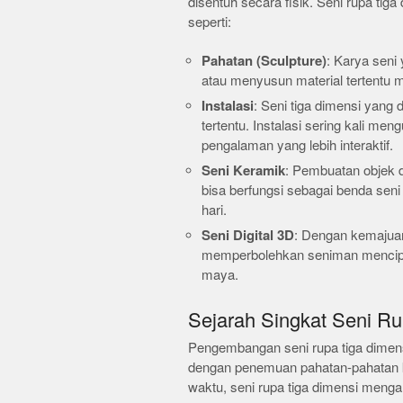
disentuh secara fisik. Seni rupa ti
seperti:
Pahatan (Sculpture)
: Karya seni
atau menyusun material tertentu me
Instalasi
: Seni tiga dimensi yan
tertentu. Instalasi sering kali me
pengalaman yang lebih interaktif.
Seni Keramik
: Pembuatan objek d
bisa berfungsi sebagai benda seni
hari.
Seni Digital 3D
: Dengan kemajuan 
memperbolehkan seniman menciptak
maya.
Sejarah Singkat Seni R
Pengembangan seni rupa tiga dimens
dengan penemuan pahatan-pahatan keci
waktu, seni rupa tiga dimensi mengal