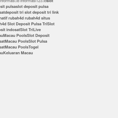
nformasi.id
informasi123.id
slot
sit pulsa
slot deposit pulsa
sat
deposit tri
slot deposit tri
link
rnatif rubah4d
rubah4d
situs
h4d
Slot Deposit Pulsa Tri
Slot
sit indosat
Slot Tri
Live
au
Macau Pools
Slot Deposit
sat
Macau Pools
Slot Pulsa
sat
Macau Pools
Togel
au
Keluaran Macau