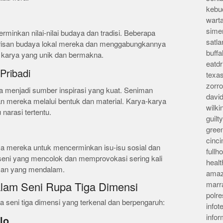
kebu
wart
sime
rminkan nilai-nilai budaya dan tradisi. Beberapa
satla
risan budaya lokal mereka dan menggabungkannya
buff
 karya yang unik dan bermakna.
eatd
Pribadi
texa
zorr
 menjadi sumber inspirasi yang kuat. Seniman
davi
n mereka melalui bentuk dan material. Karya-karya
wilk
 narasi tertentu.
guil
gree
cinci
 mereka untuk mencerminkan isu-isu sosial dan
full
si seni yang mencolok dan memprovokasi sering kali
heal
san yang mendalam.
amaz
marr
alam Seni Rupa Tiga Dimensi
polre
a seni tiga dimensi yang terkenal dan berpengaruh:
infot
info
lo