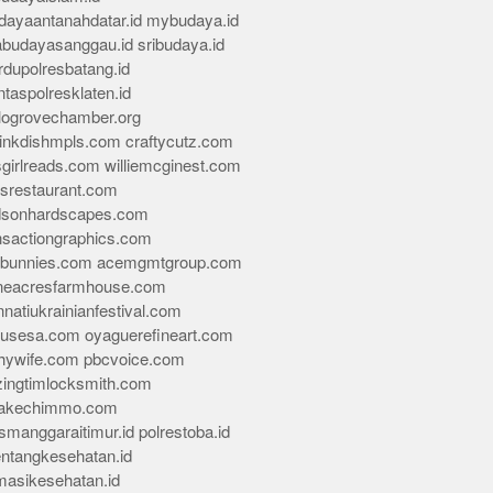
dayaantanahdatar.id
mybudaya.id
abudayasanggau.id
sribudaya.id
rdupolresbatang.id
ntaspolresklaten.id
alogrovechamber.org
rinkdishmpls.com
craftycutz.com
sgirlreads.com
williemcginest.com
osrestaurant.com
dsonhardscapes.com
insactiongraphics.com
tybunnies.com
acemgmtgroup.com
neacresfarmhouse.com
nnatiukrainianfestival.com
housesa.com
oyaguerefineart.com
thywife.com
pbcvoice.com
ingtimlocksmith.com
akechimmo.com
smanggaraitimur.id
polrestoba.id
entangkesehatan.id
rmasikesehatan.id