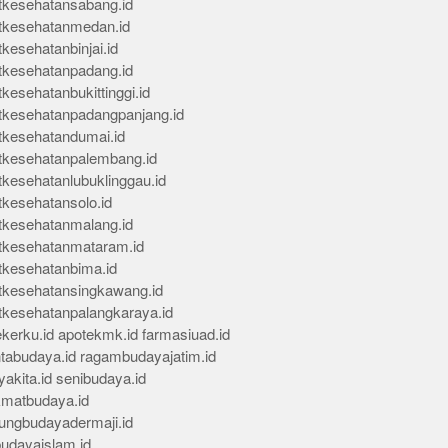
tkesehatansabang.id
tkesehatanmedan.id
kesehatanbinjai.id
tkesehatanpadang.id
kesehatanbukittinggi.id
tkesehatanpadangpanjang.id
tkesehatandumai.id
tkesehatanpalembang.id
tkesehatanlubuklinggau.id
tkesehatansolo.id
tkesehatanmalang.id
tkesehatanmataram.id
tkesehatanbima.id
tkesehatansingkawang.id
tkesehatanpalangkaraya.id
kerku.id
apotekmk.id
farmasiuad.id
ntabudaya.id
ragambudayajatim.id
akita.id
senibudaya.id
kmatbudaya.id
ungbudayadermaji.id
budayaislam.id