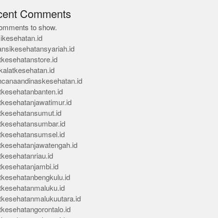
cent Comments
omments to show.
ikesehatan.id
ansikesehatansyariah.id
tkesehatanstore.id
kalatkesehatan.id
ncanaandinaskesehatan.id
tkesehatanbanten.id
tkesehatanjawatimur.id
tkesehatansumut.id
tkesehatansumbar.id
tkesehatansumsel.id
tkesehatanjawatengah.id
tkesehatanriau.id
tkesehatanjambi.id
tkesehatanbengkulu.id
tkesehatanmaluku.id
tkesehatanmalukuutara.id
tkesehatangorontalo.id