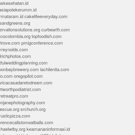
skesehatan.id
asiapotekerumm.id
rmataram.id
cakelifeeveryday.com
sandgreens.org
rvationsolutions.org
curbearth.com
icocolombia.org
topfoodish.com
-trove.com
pmigconference.com
eyreynolds.com
lrichphotos.com
tfulweddingplanning.com
oonbaybrewery.com
lachilenita.com
lo.com
oregopilot.com
aricacasadaretodream.com
tworthpodiatrist.com
retreatpro.com
tenjanephotography.com
rescue.org
srchurch.org
rusticpizza.com
erencecallstomeatballs.com
chaelwtby.org
keamananinformasi.id