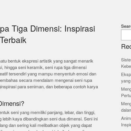
Sear
pa Tiga Dimensi: Inspirasi
Terbaik
Rec
Siste
satu bentuk ekspresi artistik yang sangat menarik
Kebe
, hingga seni keramik, seni rupa tiga dimensi
reatif tersendiri yang mampu menyentuh emosi dan
Ekspl
kan membahas secara mendalam mengenai seni rupa
yang
nginspirasi para seniman, dan beberapa contoh karya
Meng
Pert
Dimensi?
Meng
dalam
ntuk seni yang memiliki panjang, lebar, dan tinggi,
Anim
ebih kaya dibandingkan seni dua dimensi. Seni ini
Inspi
ndang dan sering kali melibatkan objek yang dapat