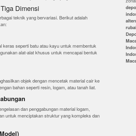
zonai
 Tiga Dimensi
depo
indo
rbagai teknik yang bervariasi. Berikut adalah
alte
kan:
ruba
Depo
Mac
ial keras seperti batu atau kayu untuk membentuk
Indo
gunakan alat-alat khusus untuk mencapai bentuk
Indo
Mac
ghasilkan objek dengan mencetak material cair ke
ngan bahan seperti resin, logam, atau tanah liat.
gabungan
pengelasan dan penggabungan material logam,
akan untuk menciptakan struktur yang kompleks dan
Model)