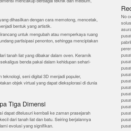
ga dimensi mencakup berbagai teknik dan medium,
Re
No c
 yang dihasilkan dengan cara memotong, mencetak,
solus
njadi bentuk yang artistik.
asur
g dirancang untuk mengubah atau memperkaya ruang
pusa
ngundang partisipasi penonton, sehingga menciptakan
pabri
pere
pusa
ari tanah liat yang dibakar dalam oven. Keramik
pusa
 sekaligus benda pakai dalam kehidupan sehari-
pusa
pusa
teknologi, seni digital 3D menjadi populer,
pusa
an objek virtual yang dapat dieksplorasi di dunia
pusa
pusa
pusa
upa Tiga Dimensi
pusa
i dapat ditelusuri kembali ke zaman prasejarah
pusa
l dari tanah liat dan batu. Seiring berjalannya
pusa
ami evolusi yang signifikan.
pusa