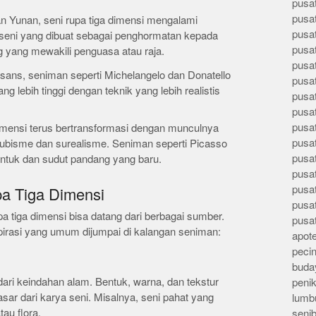
pusa
pusa
an Yunan, seni rupa tiga dimensi mengalami
pusat
seni yang dibuat sebagai penghormatan kepada
pusa
 yang mewakili penguasa atau raja.
pusat
isans, seniman seperti Michelangelo dan Donatello
pusa
 lebih tinggi dengan teknik yang lebih realistis
pusa
pusa
pusa
 dimensi terus bertransformasi dengan munculnya
pusa
 kubisme dan surealisme. Seniman seperti Picasso
pusa
ntuk dan sudut pandang yang baru.
pusa
pusa
pa Tiga Dimensi
pusa
a tiga dimensi bisa datang dari berbagai sumber.
pusa
pirasi yang umum dijumpai di kalangan seniman:
apote
peci
buday
ari keindahan alam. Bentuk, warna, dan tekstur
peni
sar dari karya seni. Misalnya, seni pahat yang
lumb
au flora.
seni