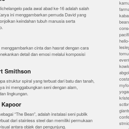
kamu
Michelangelo pada awal abad ke-16 adalah salah
farm
t. Karya ini menggambarkan pemuda David yang
kaba
onjolkan keindahan tubuh manusia serta
bean
o.
conse
pacif
hello
lesl
 menggambarkan cinta dan hasrat dengan cara
tomu
nekankan detail dan emosi melalui komposisi
even
kowl
rt Smithson
abgo
cost
pa struktur spiral yang terbuat dari batu dan tanah,
myfor
Karya ini menggabungkan seni dengan alam,
yoga
dan lingkungan.
kris
h Kapoor
sctb
giant
sebagai “The Bean”, adalah instalasi seni publik
conf
erbuat dari stainless steel dan memiliki permukaan
stmi
 visual antara objek dan pengunjung.