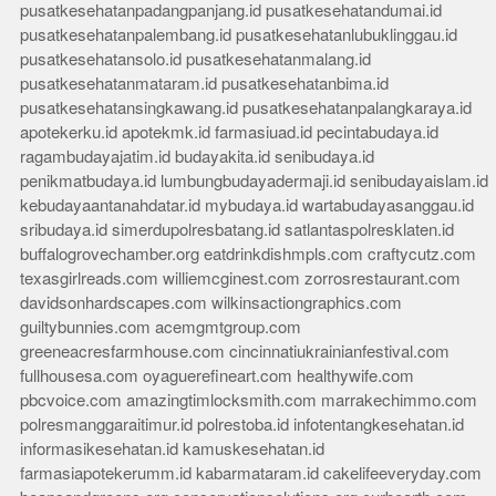
pusatkesehatanpadangpanjang.id
pusatkesehatandumai.id
pusatkesehatanpalembang.id
pusatkesehatanlubuklinggau.id
pusatkesehatansolo.id
pusatkesehatanmalang.id
pusatkesehatanmataram.id
pusatkesehatanbima.id
pusatkesehatansingkawang.id
pusatkesehatanpalangkaraya.id
apotekerku.id
apotekmk.id
farmasiuad.id
pecintabudaya.id
ragambudayajatim.id
budayakita.id
senibudaya.id
penikmatbudaya.id
lumbungbudayadermaji.id
senibudayaislam.id
kebudayaantanahdatar.id
mybudaya.id
wartabudayasanggau.id
sribudaya.id
simerdupolresbatang.id
satlantaspolresklaten.id
buffalogrovechamber.org
eatdrinkdishmpls.com
craftycutz.com
texasgirlreads.com
williemcginest.com
zorrosrestaurant.com
davidsonhardscapes.com
wilkinsactiongraphics.com
guiltybunnies.com
acemgmtgroup.com
greeneacresfarmhouse.com
cincinnatiukrainianfestival.com
fullhousesa.com
oyaguerefineart.com
healthywife.com
pbcvoice.com
amazingtimlocksmith.com
marrakechimmo.com
polresmanggaraitimur.id
polrestoba.id
infotentangkesehatan.id
informasikesehatan.id
kamuskesehatan.id
farmasiapotekerumm.id
kabarmataram.id
cakelifeeveryday.com