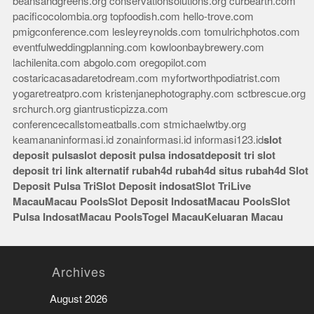
beansandgreens.org
conservationsolutions.org
curbearth.com
pacificocolombia.org
topfoodish.com
hello-trove.com
pmigconference.com
lesleyreynolds.com
tomulrichphotos.com
eventfulweddingplanning.com
kowloonbaybrewery.com
lachilenita.com
abgolo.com
oregopilot.com
costaricacasadaretodream.com
myfortworthpodiatrist.com
yogaretreatpro.com
kristenjanephotography.com
sctbrescue.org
srchurch.org
giantrusticpizza.com
conferencecallstomeatballs.com
stmichaelwtby.org
keamananinformasi.id
zonainformasi.id
informasi123.id
slot
deposit pulsa
slot deposit pulsa indosat
deposit tri
slot
deposit tri
link alternatif rubah4d
rubah4d
situs rubah4d
Slot
Deposit Pulsa Tri
Slot Deposit indosat
Slot Tri
Live
Macau
Macau Pools
Slot Deposit Indosat
Macau Pools
Slot
Pulsa Indosat
Macau Pools
Togel Macau
Keluaran Macau
Archives
August 2026