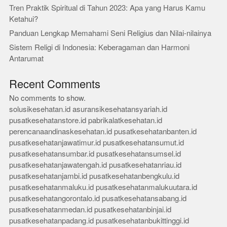
Tren Praktik Spiritual di Tahun 2023: Apa yang Harus Kamu
Ketahui?
Panduan Lengkap Memahami Seni Religius dan Nilai-nilainya
Sistem Religi di Indonesia: Keberagaman dan Harmoni
Antarumat
Recent Comments
No comments to show.
solusikesehatan.id
asuransikesehatansyariah.id
pusatkesehatanstore.id
pabrikalatkesehatan.id
perencanaandinaskesehatan.id
pusatkesehatanbanten.id
pusatkesehatanjawatimur.id
pusatkesehatansumut.id
pusatkesehatansumbar.id
pusatkesehatansumsel.id
pusatkesehatanjawatengah.id
pusatkesehatanriau.id
pusatkesehatanjambi.id
pusatkesehatanbengkulu.id
pusatkesehatanmaluku.id
pusatkesehatanmalukuutara.id
pusatkesehatangorontalo.id
pusatkesehatansabang.id
pusatkesehatanmedan.id
pusatkesehatanbinjai.id
pusatkesehatanpadang.id
pusatkesehatanbukittinggi.id