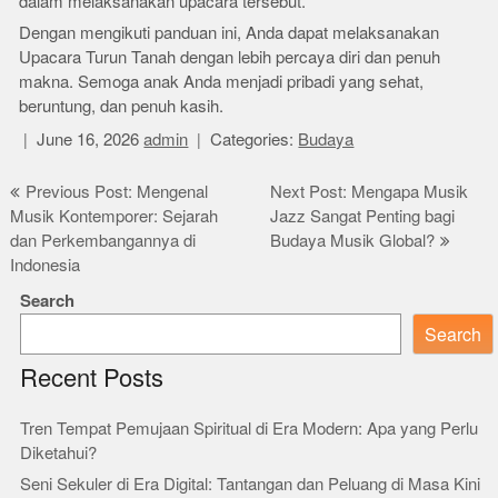
dalam melaksanakan upacara tersebut.
Dengan mengikuti panduan ini, Anda dapat melaksanakan
Upacara Turun Tanah dengan lebih percaya diri dan penuh
makna. Semoga anak Anda menjadi pribadi yang sehat,
beruntung, dan penuh kasih.
June 16, 2026
admin
Categories:
Budaya
Post
Previous Post: Mengenal
Next Post: Mengapa Musik
Musik Kontemporer: Sejarah
Jazz Sangat Penting bagi
navigation
dan Perkembangannya di
Budaya Musik Global?
Indonesia
Search
Search
Recent Posts
Tren Tempat Pemujaan Spiritual di Era Modern: Apa yang Perlu
Diketahui?
Seni Sekuler di Era Digital: Tantangan dan Peluang di Masa Kini