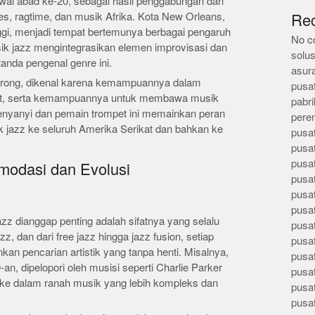
al abad ke-20, sebagai hasil penggabungan dari
ues, ragtime, dan musik Afrika. Kota New Orleans,
Re
gi, menjadi tempat bertemunya berbagai pengaruh
No c
sik jazz mengintegrasikan elemen improvisasi dan
solus
anda pengenal genre ini.
asur
strong, dikenal karena kemampuannya dalam
pusa
uat, serta kemampuannya untuk membawa musik
pabri
Penyanyi dan pemain trompet ini memainkan peran
pere
 jazz ke seluruh Amerika Serikat dan bahkan ke
pusa
pusa
pusa
modasi dan Evolusi
pusa
pusa
pusa
z dianggap penting adalah sifatnya yang selalu
pusa
zz, dan dari free jazz hingga jazz fusion, setiap
pusa
an pencarian artistik yang tanpa henti. Misalnya,
pusa
n, dipelopori oleh musisi seperti Charlie Parker
pusa
 ke dalam ranah musik yang lebih kompleks dan
pusa
pusa