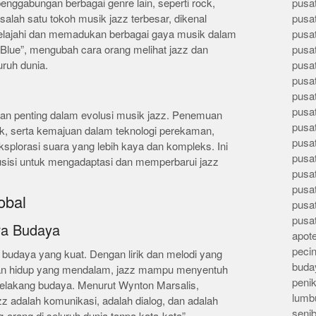
 penggabungan berbagai genre lain, seperti rock,
pusa
 salah satu tokoh musik jazz terbesar, dikenal
pusa
ajahi dan memadukan berbagai gaya musik dalam
pusat
 Blue”, mengubah cara orang melihat jazz dan
pusa
ruh dunia.
pusat
pusa
pusa
pusa
an penting dalam evolusi musik jazz. Penemuan
pusa
ik, serta kemajuan dalam teknologi perekaman,
pusa
lorasi suara yang lebih kaya dan kompleks. Ini
pusa
usisi untuk mengadaptasi dan memperbarui jazz
pusa
pusa
obal
pusa
pusa
ra Budaya
apote
peci
n budaya yang kuat. Dengan lirik dan melodi yang
buday
an hidup yang mendalam, jazz mampu menyentuh
peni
r belakang budaya. Menurut Wynton Marsalis,
lumb
zz adalah komunikasi, adalah dialog, dan adalah
seni