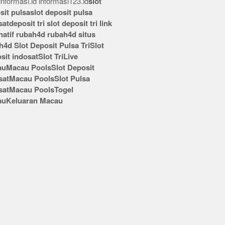
nformasi.id
informasi123.id
slot
sit pulsa
slot deposit pulsa
sat
deposit tri
slot deposit tri
link
rnatif rubah4d
rubah4d
situs
h4d
Slot Deposit Pulsa Tri
Slot
sit indosat
Slot Tri
Live
au
Macau Pools
Slot Deposit
sat
Macau Pools
Slot Pulsa
sat
Macau Pools
Togel
au
Keluaran Macau