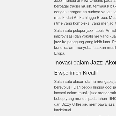
Jazz muncul di New Orleans pada aw
berbagai tradisi musik, termasuk bl
dengan keragaman budaya yang ting
musik, dari Afrika hingga Eropa. Mu
ritme yang kompleks, yang menjadi t
Salah satu pelopor jazz, Louis Arm
improvisasi dan vokalisme yang k
jazz ke panggung yang lebih luas. 
kunci dalam menyebarluaskan musik
Eropa.
Inovasi dalam Jazz: Ako
Eksperimen Kreatif
Salah satu alasan utama mengapa jaz
berevolusi. Dari bebop hingga cool ja
inovasi dalam musik jazz mencermink
bebop yang muncul pada tahun 1940-a
dan Dizzy Gillespie, membawa jazz
intelektual.