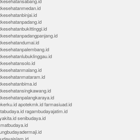
tkesehatansabang.id
tkesehatanmedan.id
kesehatanbinjai.id
tkesehatanpadang.id
kesehatanbukittinggi.id
tkesehatanpadangpanjang.id
tkesehatandumai.id
tkesehatanpalembang.id
tkesehatanlubuklinggau.id
tkesehatansolo.id
tkesehatanmalang.id
tkesehatanmataram.id
tkesehatanbima.id
tkesehatansingkawang.id
tkesehatanpalangkaraya.id
kerku.id
apotekmk.id
farmasiuad.id
ntabudaya.id
ragambudayajatim.id
akita.id
senibudaya.id
kmatbudaya.id
ungbudayadermaji.id
budayaislam.id