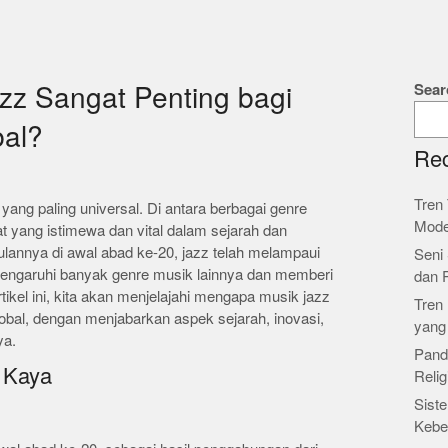
Sear
z Sangat Penting bagi
bal?
Rec
Tren 
yang paling universal. Di antara berbagai genre
Mode
t yang istimewa dan vital dalam sejarah dan
lannya di awal abad ke-20, jazz telah melampaui
Seni 
engaruhi banyak genre musik lainnya dan memberi
dan 
tikel ini, kita akan menjelajahi mengapa musik jazz
Tren 
obal, dengan menjabarkan aspek sejarah, inovasi,
yang
ya.
Pand
g Kaya
Relig
Siste
Kebe