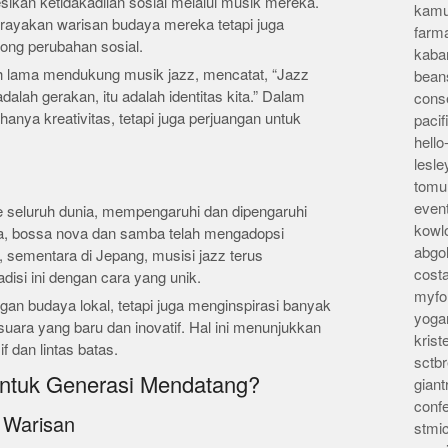
ikan ketidakadilan sosial melalui musik mereka.
kamu
rayakan warisan budaya mereka tetapi juga
farm
ng perubahan sosial.
kaba
ah lama mendukung musik jazz, mencatat, “Jazz
bean
adalah gerakan, itu adalah identitas kita.” Dalam
conse
 hanya kreativitas, tetapi juga perjuangan untuk
pacif
hello
lesl
tomu
even
 seluruh dunia, mempengaruhi dan dipengaruhi
kowl
nya, bossa nova dan samba telah mengadopsi
abgo
 sementara di Jepang, musisi jazz terus
cost
isi ini dengan cara yang unik.
myfor
an budaya lokal, tetapi juga menginspirasi banyak
yoga
ara yang baru dan inovatif. Hal ini menunjukkan
kris
f dan lintas batas.
sctb
ntuk Generasi Mendatang?
giant
conf
 Warisan
stmi