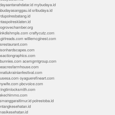
dayaantanahdatar.id
mybudaya.id
abudayasanggau.id
sribudaya.id
rdupolresbatang.id
ntaspolresklaten.id
alogrovechamber.org
rinkdishmpls.com
craftycutz.com
sgirlreads.com
williemcginest.com
osrestaurant.com
dsonhardscapes.com
insactiongraphics.com
tybunnies.com
acemgmtgroup.com
neacresfarmhouse.com
nnatiukrainianfestival.com
housesa.com
oyaguerefineart.com
thywife.com
pbcvoice.com
ingtimlocksmith.com
akechimmo.com
smanggaraitimur.id
polrestoba.id
entangkesehatan.id
rmasikesehatan.id