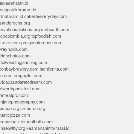
skesehatan.id
asiapotekerumm.id
rmataram.id
cakelifeeveryday.com
sandgreens.org
rvationsolutions.org
curbearth.com
icocolombia.org
topfoodish.com
-trove.com
pmigconference.com
eyreynolds.com
lrichphotos.com
tfulweddingplanning.com
oonbaybrewery.com
lachilenita.com
lo.com
oregopilot.com
aricacasadaretodream.com
tworthpodiatrist.com
retreatpro.com
tenjanephotography.com
rescue.org
srchurch.org
rusticpizza.com
erencecallstomeatballs.com
chaelwtby.org
keamananinformasi.id