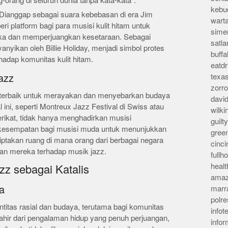
orang di seluruh dunia tanpa kata-kata”.
kebu
. Dianggap sebagai suara kebebasan di era Jim
wart
i platform bagi para musisi kulit hitam untuk
sime
ka dan memperjuangkan kesetaraan. Sebagai
satla
yanyikan oleh Billie Holiday, menjadi simbol protes
buff
adap komunitas kulit hitam.
eatd
texa
azz
zorr
ra terbaik untuk merayakan dan menyebarkan budaya
davi
al ini, seperti Montreux Jazz Festival di Swiss atau
wilk
rikat, tidak hanya menghadirkan musisi
guil
 kesempatan bagi musisi muda untuk menunjukkan
gree
ptakan ruang di mana orang dari berbagai negara
cinci
an mereka terhadap musik jazz.
full
heal
zz sebagai Katalis
amaz
a
marr
polre
ntitas rasial dan budaya, terutama bagi komunitas
infot
 lahir dari pengalaman hidup yang penuh perjuangan,
info