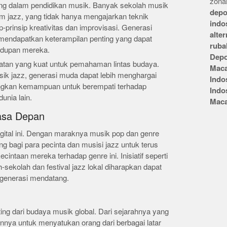
zonai
ting dalam pendidikan musik. Banyak sekolah musik
depo
m jazz, yang tidak hanya mengajarkan teknik
indo
ip-prinsip kreativitas dan improvisasi. Generasi
alte
mendapatkan keterampilan penting yang dapat
ruba
idupan mereka.
Depo
batan yang kuat untuk pemahaman lintas budaya.
Mac
sik jazz, generasi muda dapat lebih menghargai
Indo
kan kemampuan untuk berempati terhadap
Indo
unia lain.
Mac
asa Depan
gital ini. Dengan maraknya musik pop dan genre
ing bagi para pecinta dan musisi jazz untuk terus
taan mereka terhadap genre ini. Inisiatif seperti
-sekolah dan festival jazz lokal diharapkan dapat
generasi mendatang.
ting dari budaya musik global. Dari sejarahnya yang
nnya untuk menyatukan orang dari berbagai latar