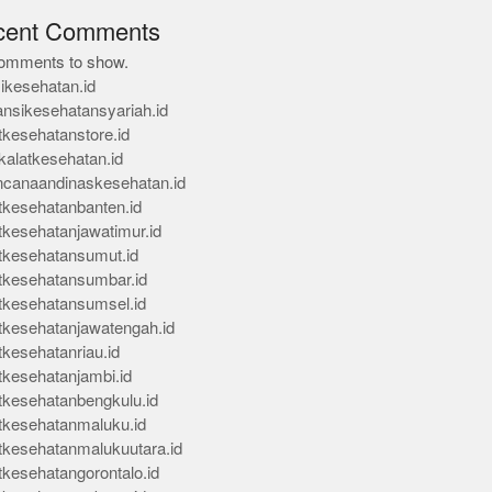
cent Comments
omments to show.
ikesehatan.id
ansikesehatansyariah.id
tkesehatanstore.id
kalatkesehatan.id
ncanaandinaskesehatan.id
tkesehatanbanten.id
tkesehatanjawatimur.id
tkesehatansumut.id
tkesehatansumbar.id
tkesehatansumsel.id
tkesehatanjawatengah.id
tkesehatanriau.id
tkesehatanjambi.id
tkesehatanbengkulu.id
tkesehatanmaluku.id
tkesehatanmalukuutara.id
tkesehatangorontalo.id