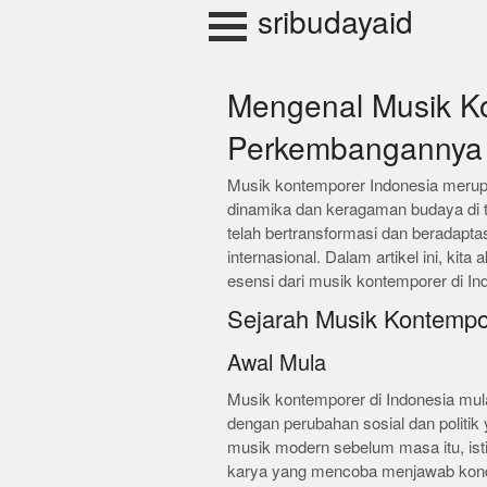
Skip
sribudayaid
to
content
Mengenal Musik Ko
Perkembangannya 
Musik kontemporer Indonesia merup
dinamika dan keragaman budaya di t
telah bertransformasi dan beradapt
internasional. Dalam artikel ini, kit
esensi dari musik kontemporer di In
Sejarah Musik Kontempor
Awal Mula
Musik kontemporer di Indonesia mul
dengan perubahan sosial dan politik 
musik modern sebelum masa itu, isti
karya yang mencoba menjawab kondis