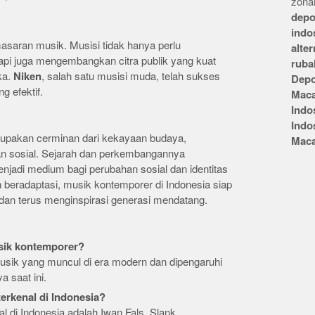
zonai
depo
indo
asaran musik. Musisi tidak hanya perlu
alte
api juga mengembangkan citra publik yang kuat
ruba
ka.
Niken
, salah satu musisi muda, telah sukses
Depo
g efektif.
Mac
Indo
Indo
rupakan cerminan dari kekayaan budaya,
Mac
an sosial. Sejarah dan perkembangannya
jadi medium bagi perubahan sosial dan identitas
n beradaptasi, musik kontemporer di Indonesia siap
an terus menginspirasi generasi mendatang.
sik kontemporer?
sik yang muncul di era modern dan dipengaruhi
 saat ini.
terkenal di Indonesia?
l di Indonesia adalah Iwan Fals, Slank,