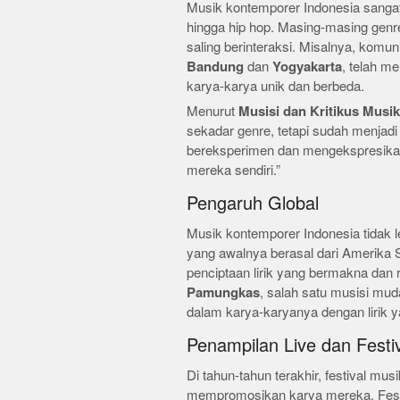
Musik kontemporer Indonesia sangat 
hingga hip hop. Masing-masing genre
saling berinteraksi. Misalnya, komun
Bandung
dan
Yogyakarta
, telah m
karya-karya unik dan berbeda.
Menurut
Musisi dan Kritikus Musik
sekadar genre, tetapi sudah menjadi
bereksperimen dan mengekspresikan
mereka sendiri.”
Pengaruh Global
Musik kontemporer Indonesia tidak l
yang awalnya berasal dari Amerika S
penciptaan lirik yang bermakna dan r
Pamungkas
, salah satu musisi mu
dalam karya-karyanya dengan lirik
Penampilan Live dan Festi
Di tahun-tahun terakhir, festival mus
mempromosikan karya mereka. Festi