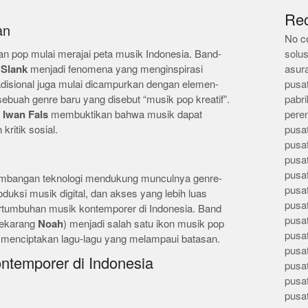
Re
an
No c
n pop mulai merajai peta musik Indonesia. Band-
solus
n
Slank
menjadi fenomena yang menginspirasi
asur
radisional juga mulai dicampurkan dengan elemen-
pusa
buah genre baru yang disebut “musik pop kreatif”.
pabri
n
Iwan Fals
membuktikan bahwa musik dapat
pere
ritik sosial.
pusa
pusa
pusa
pusa
embangan teknologi mendukung munculnya genre-
pusa
oduksi musik digital, dan akses yang lebih luas
pusa
rtumbuhan musik kontemporer di Indonesia. Band
pusa
ekarang
Noah
) menjadi salah satu ikon musik pop
pusa
 menciptakan lagu-lagu yang melampaui batasan.
pusa
temporer di Indonesia
pusa
pusa
pusa