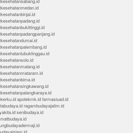
tkesehatansabang.id
tkesehatanmedan.id
kesehatanbinjai.id
tkesehatanpadang.id
kesehatanbukittinggi.id
tkesehatanpadangpanjang.id
tkesehatandumai.id
tkesehatanpalembang.id
tkesehatanlubuklinggau.id
tkesehatansolo.id
tkesehatanmalang.id
tkesehatanmataram.id
tkesehatanbima.id
tkesehatansingkawang.id
tkesehatanpalangkaraya.id
kerku.id
apotekmk.id
farmasiuad.id
ntabudaya.id
ragambudayajatim.id
akita.id
senibudaya.id
kmatbudaya.id
ungbudayadermaji.id
budayaislam.id