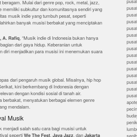
pusa
beragam. Mulai dari genre pop, rock, metal, jazz,
pusa
 memiliki subkultur dan komunitasnya sendiri yang
pusat
itas musik indie yang tumbuh pesat, seperti
pusa
elahirkan banyak musisi berbakat yang menciptakan
pusat
pusa
, A. Rafiq
, “Musik indie di Indonesia bukan hanya
pusa
 bagian dari gaya hidup. Keberanian untuk
pusa
 diri menjadikan para musisi ini menemukan suara
pusa
pusa
pusa
pusa
epas dari pengaruh musik global. Misalnya, hip hop
pusa
erikat, kini berkembang di Indonesia dengan
pusa
elevan dengan kondisi sosial di tanah air.
pusa
da berbakat, menyatukan berbagai elemen genre
apote
 yang mendalam.
peci
buday
val Musik
peni
ik menjadi salah satu cara bagi musisi untuk
lumb
val seperti
We The Fest
,
Java Jazz
, dan
Jakarta
seni