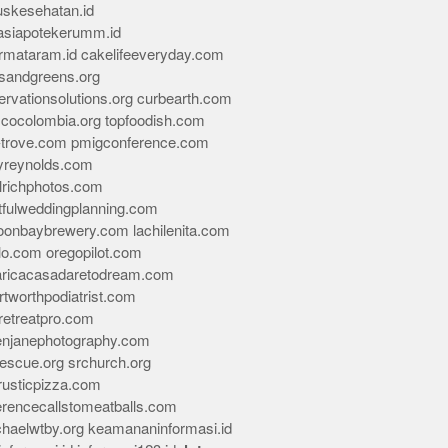
skesehatan.id
asiapotekerumm.id
rmataram.id
cakelifeeveryday.com
sandgreens.org
rvationsolutions.org
curbearth.com
icocolombia.org
topfoodish.com
-trove.com
pmigconference.com
eyreynolds.com
lrichphotos.com
tfulweddingplanning.com
oonbaybrewery.com
lachilenita.com
lo.com
oregopilot.com
aricacasadaretodream.com
tworthpodiatrist.com
retreatpro.com
tenjanephotography.com
rescue.org
srchurch.org
rusticpizza.com
erencecallstomeatballs.com
chaelwtby.org
keamananinformasi.id