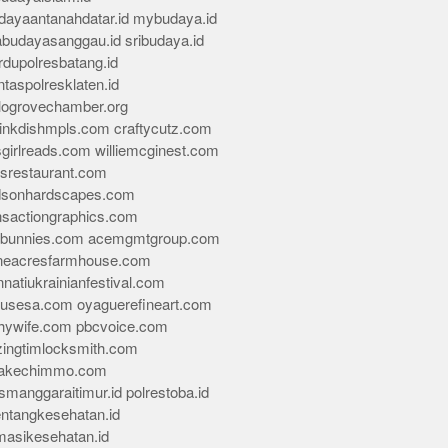
dayaantanahdatar.id
mybudaya.id
abudayasanggau.id
sribudaya.id
rdupolresbatang.id
ntaspolresklaten.id
alogrovechamber.org
rinkdishmpls.com
craftycutz.com
sgirlreads.com
williemcginest.com
osrestaurant.com
dsonhardscapes.com
insactiongraphics.com
tybunnies.com
acemgmtgroup.com
neacresfarmhouse.com
nnatiukrainianfestival.com
housesa.com
oyaguerefineart.com
thywife.com
pbcvoice.com
ingtimlocksmith.com
akechimmo.com
smanggaraitimur.id
polrestoba.id
entangkesehatan.id
rmasikesehatan.id