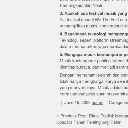
Pamungkas, dan Niken.
3. Apakah ada festival musik yan
Ya, festival seperti We The Fest da
menampilkan musisi kontemporer loka
4. Bagaimana teknologi mempenga
Teknologi, seperti platform streami
dalam memasarkan lagu mereka dan 
5. Mengapa musik kontemporer pe
Musik kontemporer penting karena 
identitas budaya, dan menjadi sarana
Dengan memahami sejarah dan perke
tidak hanya menghargai karya seni it
yang menyertainya. Musik adalah ba
cerminan dari perjalanan masyaraka
June 16, 2026
admin
Categorie
Post
Previous Post: Ritual Tradisi: Meng
Upacara Panen Penting bagi Petani
navigation