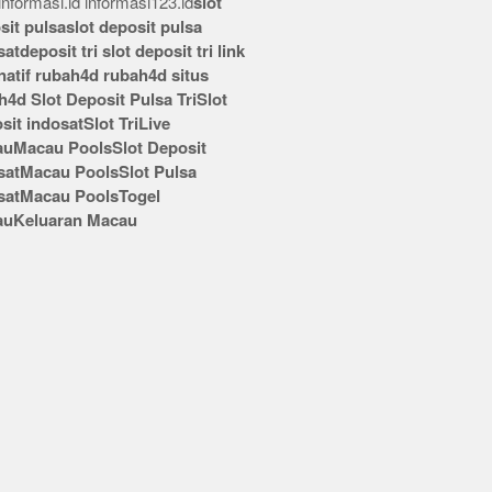
nformasi.id
informasi123.id
slot
sit pulsa
slot deposit pulsa
sat
deposit tri
slot deposit tri
link
rnatif rubah4d
rubah4d
situs
h4d
Slot Deposit Pulsa Tri
Slot
sit indosat
Slot Tri
Live
au
Macau Pools
Slot Deposit
sat
Macau Pools
Slot Pulsa
sat
Macau Pools
Togel
au
Keluaran Macau