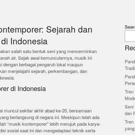
Sear
ntemporer: Sejarah dan
di Indonesia
Rec
akan salah satu bentuk seni yang mencerminkan
anah air. Sejak awal kemunculannya, musik ini
Pand
asi dengan berbagai pengaruh lokal maupun
Tradi
a akan menjelajahi sejarah, perkembangan, dan
Pand
donesia.
Pera
er di Indonesia
Tren 
Mode
Seni 
ai muncul sekitar akhir abad ke-20, bersamaan
dan 
yang berlangsung di negara ini. Meskipun telah ada
Tren 
lah “musik kontemporer” lebih merujuk pada karya-
yang
i sosial saat ini dan mengadaptasi teknik serta