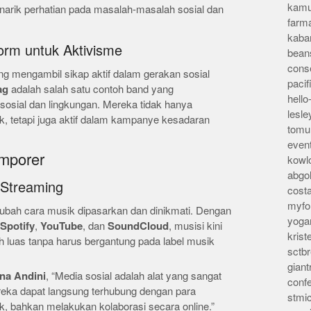
kamu
arik perhatian pada masalah-masalah sosial dan
farm
kaba
orm untuk Aktivisme
bean
conse
g mengambil sikap aktif dalam gerakan sosial
pacif
ag
adalah salah satu contoh band yang
hello
sial dan lingkungan. Mereka tidak hanya
lesl
, tetapi juga aktif dalam kampanye kesadaran
tomu
even
mporer
kowl
abgo
 Streaming
cost
myfor
ubah cara musik dipasarkan dan dinikmati. Dengan
yoga
Spotify
,
YouTube
, dan
SoundCloud
, musisi kini
kris
h luas tanpa harus bergantung pada label musik
sctb
giant
ina Andini
, “Media sosial adalah alat yang sangat
conf
ereka dapat langsung terhubung dengan para
stmi
 bahkan melakukan kolaborasi secara online.”