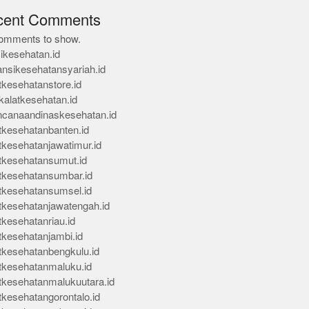
cent Comments
omments to show.
ikesehatan.id
ansikesehatansyariah.id
tkesehatanstore.id
kalatkesehatan.id
ncanaandinaskesehatan.id
tkesehatanbanten.id
tkesehatanjawatimur.id
tkesehatansumut.id
tkesehatansumbar.id
tkesehatansumsel.id
tkesehatanjawatengah.id
tkesehatanriau.id
tkesehatanjambi.id
tkesehatanbengkulu.id
tkesehatanmaluku.id
tkesehatanmalukuutara.id
tkesehatangorontalo.id