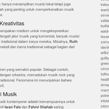
 hanya menampilkan musisi lokal tetapi juga
kebu
wadah yang penting untuk memperkenalkan musik
wart
s.
sime
satla
Kreativitas
buff
 merupakan medium untuk mengekspresikan
eatd
i tengah jalur musik yang komersial, banyak musisi
texa
tradisional dalam karya mereka. Misalnya,
Ruth
zorr
lodi dan irama tradisional sebagai bagian dari
davi
wilk
guil
gree
cinci
 tren yang semakin populer. Sebagai contoh,
full
dengan orkestra, memadukan musik rock yang
heal
tradisional. Fenomena ini menunjukkan bahwa
amaz
il.
marr
i Musik
polre
infot
 musik kontemporer adalah kemampuannya untuk
info
rti
Iwan Fals
dan
Fahmi Shahab
sering