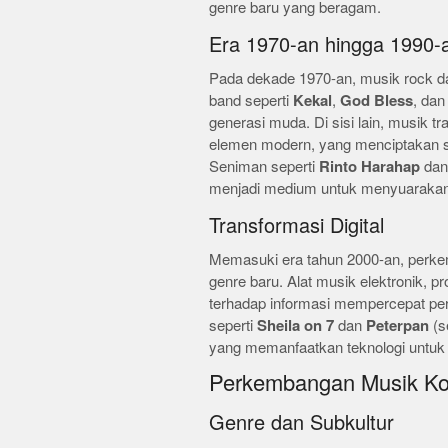
genre baru yang beragam.
Era 1970-an hingga 1990-
Pada dekade 1970-an, musik rock da
band seperti
Kekal
,
God Bless
, da
generasi muda. Di sisi lain, musik t
elemen modern, yang menciptakan se
Seniman seperti
Rinto Harahap
da
menjadi medium untuk menyuarakan k
Transformasi Digital
Memasuki era tahun 2000-an, perk
genre baru. Alat musik elektronik, pr
terhadap informasi mempercepat pe
seperti
Sheila on 7
dan
Peterpan
(s
yang memanfaatkan teknologi untuk
Perkembangan Musik Kon
Genre dan Subkultur