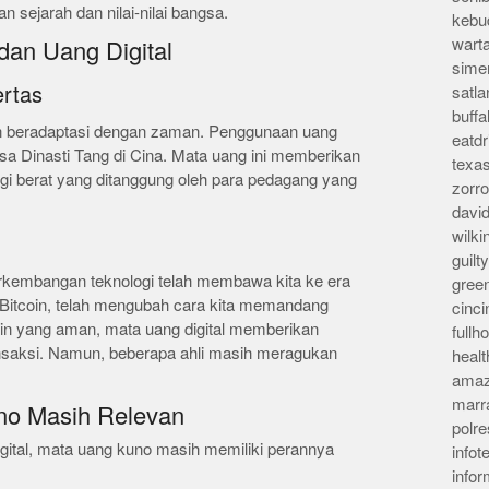
sejarah dan nilai-nilai bangsa.
kebu
wart
dan Uang Digital
sime
ertas
satla
buff
an beradaptasi dengan zaman. Penggunaan uang
eatd
sa Dinasti Tang di Cina. Mata uang ini memberikan
texa
i berat yang ditanggung oleh para pedagang yang
zorr
davi
wilk
guil
rkembangan teknologi telah membawa kita ke era
gree
ti Bitcoin, telah mengubah cara kita memandang
cinci
in yang aman, mata uang digital memberikan
full
ransaksi. Namun, beberapa ahli masih meragukan
heal
amaz
marr
no Masih Relevan
polre
igital, mata uang kuno masih memiliki perannya
infot
info