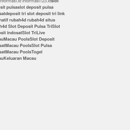
nformasi.id
informasi123.id
slot
sit pulsa
slot deposit pulsa
sat
deposit tri
slot deposit tri
link
rnatif rubah4d
rubah4d
situs
h4d
Slot Deposit Pulsa Tri
Slot
sit indosat
Slot Tri
Live
au
Macau Pools
Slot Deposit
sat
Macau Pools
Slot Pulsa
sat
Macau Pools
Togel
au
Keluaran Macau