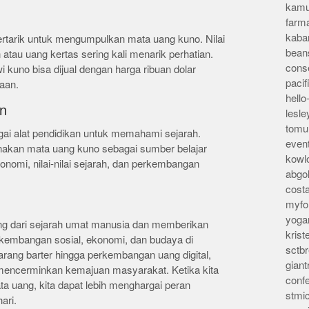
kamu
farm
kaba
ertarik untuk mengumpulkan mata uang kuno. Nilai
bean
n atau uang kertas sering kali menarik perhatian.
conse
kuno bisa dijual dengan harga ribuan dolar
pacif
aan.
hello
an
lesl
tomu
gai alat pendidikan untuk memahami sejarah.
even
nakan mata uang kuno sebagai sumber belajar
kowl
nomi, nilai-nilai sejarah, dan perkembangan
abgo
cost
myfor
yoga
ng dari sejarah umat manusia dan memberikan
kris
kembangan sosial, ekonomi, dan budaya di
sctb
rang barter hingga perkembangan uang digital,
giant
mencerminkan kemajuan masyarakat. Ketika kita
conf
a uang, kita dapat lebih menghargai peran
stmi
ari.