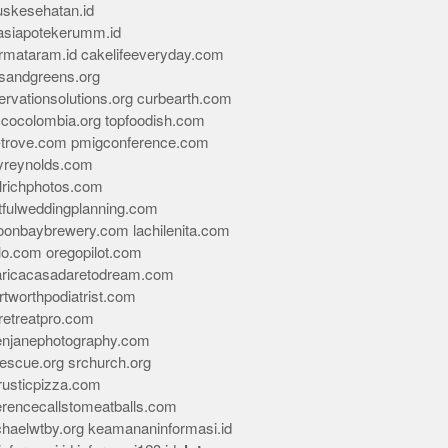
skesehatan.id
asiapotekerumm.id
rmataram.id
cakelifeeveryday.com
sandgreens.org
rvationsolutions.org
curbearth.com
icocolombia.org
topfoodish.com
-trove.com
pmigconference.com
eyreynolds.com
lrichphotos.com
tfulweddingplanning.com
oonbaybrewery.com
lachilenita.com
lo.com
oregopilot.com
aricacasadaretodream.com
tworthpodiatrist.com
retreatpro.com
tenjanephotography.com
rescue.org
srchurch.org
rusticpizza.com
erencecallstomeatballs.com
chaelwtby.org
keamananinformasi.id