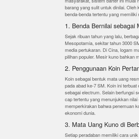
masyarakat, sistem barter ini mulai 
barang yang sulit untuk dinilai. Ole
benda-benda tertentu yang memiliki ni
1. Benda Bernilai sebagai
Sejak ribuan tahun yang lalu, berbaga
Mesopotamia, sekitar tahun 3000 SM
media pertukaran. Di Cina, logam mu
pilihan populer. Mesir kuno bahkan
2. Penggunaan Koin Pert
Koin sebagai bentuk mata uang resmi 
pada abad ke-7 SM. Koin ini terbua
sebagai electrum. Selain berfungsi se
cap tertentu yang menunjukkan nilai
memperkirakan bahwa penemuan koi
ekonomi dunia.
3. Mata Uang Kuno di Ber
Setiap peradaban memiliki cara un