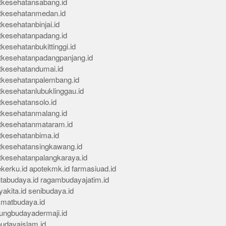
tkesehatansabang.id
tkesehatanmedan.id
kesehatanbinjai.id
tkesehatanpadang.id
kesehatanbukittinggi.id
tkesehatanpadangpanjang.id
tkesehatandumai.id
tkesehatanpalembang.id
tkesehatanlubuklinggau.id
tkesehatansolo.id
tkesehatanmalang.id
tkesehatanmataram.id
tkesehatanbima.id
tkesehatansingkawang.id
tkesehatanpalangkaraya.id
kerku.id
apotekmk.id
farmasiuad.id
ntabudaya.id
ragambudayajatim.id
akita.id
senibudaya.id
kmatbudaya.id
ungbudayadermaji.id
budayaislam.id