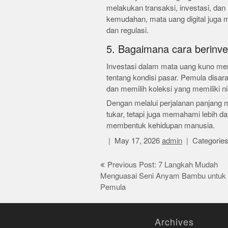
melakukan transaksi, investasi, d
kemudahan, mata uang digital juga
dan regulasi.
5. Bagaimana cara berinv
Investasi dalam mata uang kuno me
tentang kondisi pasar. Pemula disar
dan memilih koleksi yang memiliki nila
Dengan melalui perjalanan panjang ma
tukar, tetapi juga memahami lebih 
membentuk kehidupan manusia.
May 17, 2026
admin
Categorie
Post
Previous Post: 7 Langkah Mudah
Menguasai Seni Anyam Bambu untuk
navigation
Pemula
Archives