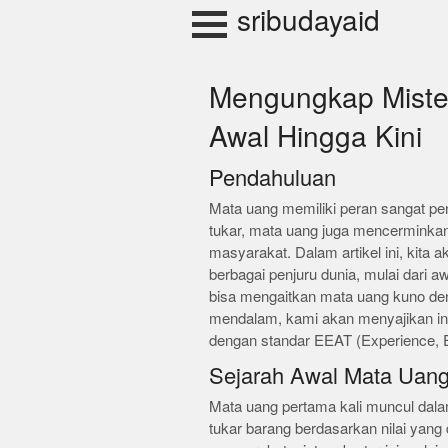
Skip
sribudayaid
to
content
Mengungkap Mister
Awal Hingga Kini
Pendahuluan
Mata uang memiliki peran sangat pen
tukar, mata uang juga mencerminkan
masyarakat. Dalam artikel ini, kita 
berbagai penjuru dunia, mulai dari 
bisa mengaitkan mata uang kuno denga
mendalam, kami akan menyajikan in
dengan standar EEAT (Experience, Ex
Sejarah Awal Mata Uan
Mata uang pertama kali muncul dala
tukar barang berdasarkan nilai yan