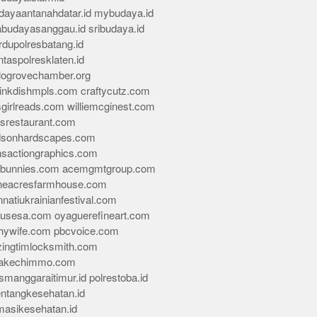
dayaantanahdatar.id
mybudaya.id
abudayasanggau.id
sribudaya.id
rdupolresbatang.id
ntaspolresklaten.id
alogrovechamber.org
rinkdishmpls.com
craftycutz.com
sgirlreads.com
williemcginest.com
osrestaurant.com
dsonhardscapes.com
insactiongraphics.com
tybunnies.com
acemgmtgroup.com
neacresfarmhouse.com
nnatiukrainianfestival.com
housesa.com
oyaguerefineart.com
thywife.com
pbcvoice.com
ingtimlocksmith.com
akechimmo.com
smanggaraitimur.id
polrestoba.id
entangkesehatan.id
rmasikesehatan.id