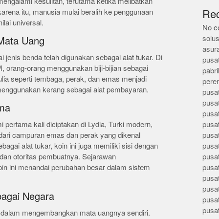
mengalami kesulitan, terutama ketika melibatkan
h karena itu, manusia mulai beralih ke penggunaan
Re
lai universal.
No c
solus
 Mata Uang
asur
i jenis benda telah digunakan sebagai alat tukar. Di
pusa
, orang-orang menggunakan biji-bijian sebagai
pabri
lia seperti tembaga, perak, dan emas menjadi
pere
 menggunakan kerang sebagai alat pembayaran.
pusa
pusa
ama
pusa
pertama kali diciptakan di Lydia, Turki modern,
pusa
t dari campuran emas dan perak yang dikenal
pusa
bagai alat tukar, koin ini juga memiliki sisi dengan
pusa
 dan otoritas pembuatnya. Sejarawan
pusa
n ini menandai perubahan besar dalam sistem
pusa
pusa
pusa
bagai Negara
pusa
pusa
ik dalam mengembangkan mata uangnya sendiri.