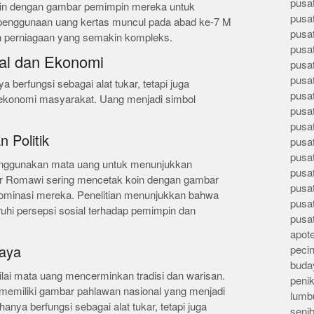
pusa
in dengan gambar pemimpin mereka untuk
pusa
 penggunaan uang kertas muncul pada abad ke-7 M
pusat
n perniagaan yang semakin kompleks.
pusa
al dan Ekonomi
pusat
pusa
 berfungsi sebagai alat tukar, tetapi juga
pusa
ekonomi masyarakat. Uang menjadi simbol
pusa
pusa
 Politik
pusa
pusa
nggunakan mata uang untuk menunjukkan
pusa
ar Romawi sering mencetak koin dengan gambar
pusa
ominasi mereka. Penelitian menunjukkan bahwa
pusa
hi persepsi sosial terhadap pemimpin dan
pusa
apote
peci
daya
buday
lai mata uang mencerminkan tradisi dan warisan.
peni
 memiliki gambar pahlawan nasional yang menjadi
lumb
anya berfungsi sebagai alat tukar, tetapi juga
seni