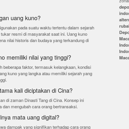
zonai
depo
indo
ngan uang kuno?
alte
ruba
gunakan pada suatu waktu tertentu dalam sejarah
Depo
t tukar resmi di masyarakat saat ini. Uang kuno
Mac
ena nilai historis dan budaya yang terkandung di
Indo
Indo
memiliki nilai yang tinggi?
Mac
eh beberapa faktor, termasuk kelangkaan, kondisi
 Uang kuno yang langka atau memiliki sejarah yang
nggi.
ama kali diciptakan di Cina?
kan di zaman Dinasti Tang di Cina. Konsep ini
a dan mengubah cara orang bertransaksi.
nya mata uang digital?
wa dampak yang signifikan terhadap cara orang