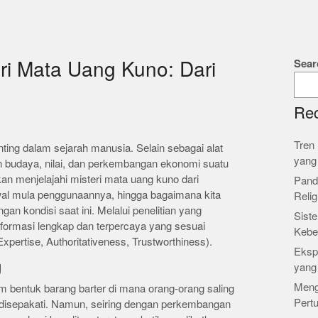
Sear
i Mata Uang Kuno: Dari
Rec
Tren 
ting dalam sejarah manusia. Selain sebagai alat
yang
 budaya, nilai, dan perkembangan ekonomi suatu
akan menjelajahi misteri mata uang kuno dari
Pand
awal mula penggunaannya, hingga bagaimana kita
Relig
n kondisi saat ini. Melalui penelitian yang
Siste
formasi lengkap dan terpercaya yang sesuai
Kebe
pertise, Authoritativeness, Trustworthiness).
Ekspl
g
yang
Meng
m bentuk barang barter di mana orang-orang saling
Pert
g disepakati. Namun, seiring dengan perkembangan