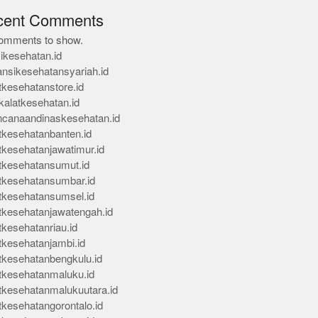
cent Comments
omments to show.
ikesehatan.id
ansikesehatansyariah.id
tkesehatanstore.id
kalatkesehatan.id
ncanaandinaskesehatan.id
tkesehatanbanten.id
tkesehatanjawatimur.id
tkesehatansumut.id
tkesehatansumbar.id
tkesehatansumsel.id
tkesehatanjawatengah.id
tkesehatanriau.id
tkesehatanjambi.id
tkesehatanbengkulu.id
tkesehatanmaluku.id
tkesehatanmalukuutara.id
tkesehatangorontalo.id