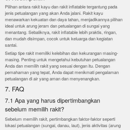
Pilihan antara rakit kayu dan rakit inflatable tergantung pada
jenis petualangan yang akan Anda jalani. Rakit kayu
menawarkan kekuatan dan daya tahan, menjadikannya pilihan
ideal untuk arung jeram dan petualangan di sungai yang
menantang. Sebaliknya, rakit inflatable lebih praktis, ringan,
dan mudah disimpan, cocok untuk keluarga dan kegiatan
santai.
Setiap tipe rakit memiliki kelebihan dan kekurangan masing-
masing. Penting untuk mengetahui kebutuhan petualangan
Anda dan memilih rakit yang sesuai dengan itu. Dengan
pemahaman yang tepat, Anda dapat menikmati pengalaman
petualangan di air yang aman dan menyenangkan.
7. FAQ
7.1 Apa yang harus dipertimbangkan
sebelum memilih rakit?
Sebelum memilih rakit, pertimbangkan faktor-faktor seperti
lokasi petualangan (sungai, danau, laut), jenis aktivitas (arung