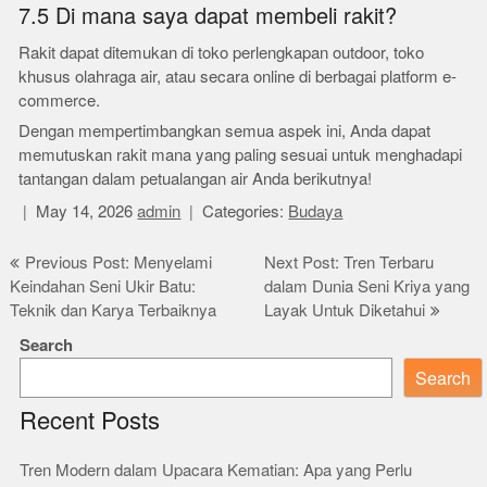
7.5 Di mana saya dapat membeli rakit?
Rakit dapat ditemukan di toko perlengkapan outdoor, toko
khusus olahraga air, atau secara online di berbagai platform e-
commerce.
Dengan mempertimbangkan semua aspek ini, Anda dapat
memutuskan rakit mana yang paling sesuai untuk menghadapi
tantangan dalam petualangan air Anda berikutnya!
May 14, 2026
admin
Categories:
Budaya
Post
Previous Post: Menyelami
Next Post: Tren Terbaru
Keindahan Seni Ukir Batu:
dalam Dunia Seni Kriya yang
navigation
Teknik dan Karya Terbaiknya
Layak Untuk Diketahui
Search
Search
Recent Posts
Tren Modern dalam Upacara Kematian: Apa yang Perlu