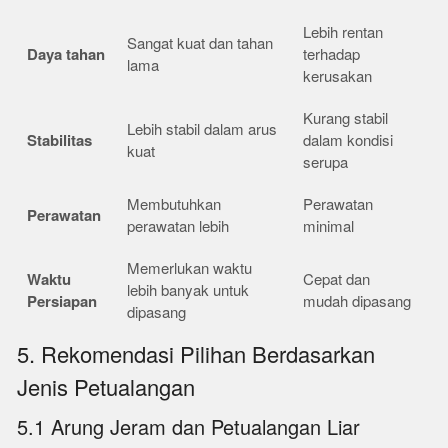
Lebih rentan
Sangat kuat dan tahan
Daya tahan
terhadap
lama
kerusakan
Kurang stabil
Lebih stabil dalam arus
Stabilitas
dalam kondisi
kuat
serupa
Membutuhkan
Perawatan
Perawatan
perawatan lebih
minimal
Memerlukan waktu
Waktu
Cepat dan
lebih banyak untuk
Persiapan
mudah dipasang
dipasang
5. Rekomendasi Pilihan Berdasarkan
Jenis Petualangan
5.1 Arung Jeram dan Petualangan Liar