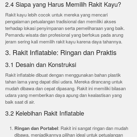
2.4 Siapa yang Harus Memilih Rakit Kayu?
Rakit kayu lebih cocok untuk mereka yang mencari
pengalaman petualangan tradisional dan memiliki akses
terhadap lokasi penyimpanan serta pemeliharaan yang baik.
Pemandu wisata dan profesional yang berfokus pada arung
jeram sering kali memilih rakit kayu karena daya tahannya.
3. Rakit Inflatable: Ringan dan Praktis
3.1 Desain dan Konstruksi
Rakit inflatable dibuat dengan menggunakan bahan plastik
tahan lama yang dapat diisi udara. Mereka dirancang untuk
mudah dibawa dan cepat dipasang. Rakit ini memiliki bilasan
udara yang memberikan daya apung dan kealastisan yang
baik saat di air.
3.2 Kelebihan Rakit Inflatable
Ringan dan Portabel
: Rakit ini sangat ringan dan mudah
dibawa, menjadikannya pilihan ideal untuk petualangan