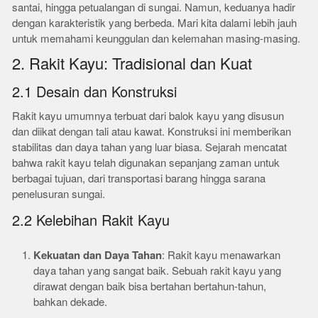
santai, hingga petualangan di sungai. Namun, keduanya hadir
dengan karakteristik yang berbeda. Mari kita dalami lebih jauh
untuk memahami keunggulan dan kelemahan masing-masing.
2. Rakit Kayu: Tradisional dan Kuat
2.1 Desain dan Konstruksi
Rakit kayu umumnya terbuat dari balok kayu yang disusun
dan diikat dengan tali atau kawat. Konstruksi ini memberikan
stabilitas dan daya tahan yang luar biasa. Sejarah mencatat
bahwa rakit kayu telah digunakan sepanjang zaman untuk
berbagai tujuan, dari transportasi barang hingga sarana
penelusuran sungai.
2.2 Kelebihan Rakit Kayu
Kekuatan dan Daya Tahan
: Rakit kayu menawarkan
daya tahan yang sangat baik. Sebuah rakit kayu yang
dirawat dengan baik bisa bertahan bertahun-tahun,
bahkan dekade.