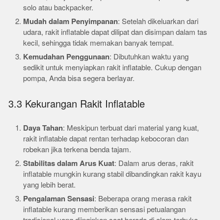
solo atau backpacker.
Mudah dalam Penyimpanan
: Setelah dikeluarkan dari
udara, rakit inflatable dapat dilipat dan disimpan dalam tas
kecil, sehingga tidak memakan banyak tempat.
Kemudahan Penggunaan
: Dibutuhkan waktu yang
sedikit untuk menyiapkan rakit inflatable. Cukup dengan
pompa, Anda bisa segera berlayar.
3.3 Kekurangan Rakit Inflatable
Daya Tahan
: Meskipun terbuat dari material yang kuat,
rakit inflatable dapat rentan terhadap kebocoran dan
robekan jika terkena benda tajam.
Stabilitas dalam Arus Kuat
: Dalam arus deras, rakit
inflatable mungkin kurang stabil dibandingkan rakit kayu
yang lebih berat.
Pengalaman Sensasi
: Beberapa orang merasa rakit
inflatable kurang memberikan sensasi petualangan