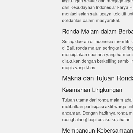
lingkungan sekitar dan menjaga aga
dan Kebudayaan Indonesia” karya Pro
menjadi salah satu upaya kolektif 
solidaritas dalam masyarakat.
Ronda Malam dalam Berba
Setiap daerah di Indonesia memiliki
di Bali, ronda malam seringkali diiri
menciptakan suasana yang harmoni
dilakukan dengan berkeliling sambil
magis yang khas.
Makna dan Tujuan Rond
Keamanan Lingkungan
Tujuan utama dari ronda malam adal
melibatkan partisipasi aktif warga 
ancaman. Dengan hadirnya ronda ma
(penghalang) bagi pelaku kejahatan.
Membangun Kebersamaa