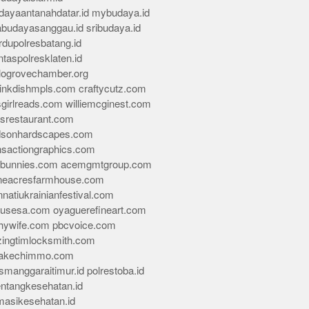
dayaantanahdatar.id
mybudaya.id
abudayasanggau.id
sribudaya.id
rdupolresbatang.id
ntaspolresklaten.id
alogrovechamber.org
rinkdishmpls.com
craftycutz.com
sgirlreads.com
williemcginest.com
osrestaurant.com
dsonhardscapes.com
insactiongraphics.com
tybunnies.com
acemgmtgroup.com
neacresfarmhouse.com
nnatiukrainianfestival.com
housesa.com
oyaguerefineart.com
thywife.com
pbcvoice.com
ingtimlocksmith.com
akechimmo.com
smanggaraitimur.id
polrestoba.id
entangkesehatan.id
rmasikesehatan.id