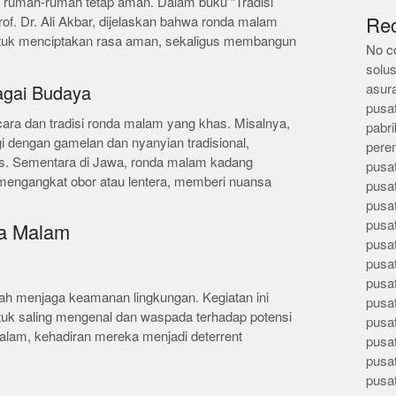
r rumah-rumah tetap aman. Dalam buku “Tradisi
f. Dr. Ali Akbar, dijelaskan bahwa ronda malam
Re
untuk menciptakan rasa aman, sekaligus membangun
No c
solus
asur
gai Budaya
pusa
 cara dan tradisi ronda malam yang khas. Misalnya,
pabri
ngi dengan gamelan dan nyanyian tradisional,
pere
s. Sementara di Jawa, ronda malam kadang
pusa
 mengangkat obor atau lentera, memberi nuansa
pusa
pusa
pusa
a Malam
pusa
pusa
pusa
ah menjaga keamanan lingkungan. Kegiatan ini
pusa
untuk saling mengenal dan waspada terhadap potensi
pusa
lam, kehadiran mereka menjadi deterrent
pusa
pusa
pusa
n