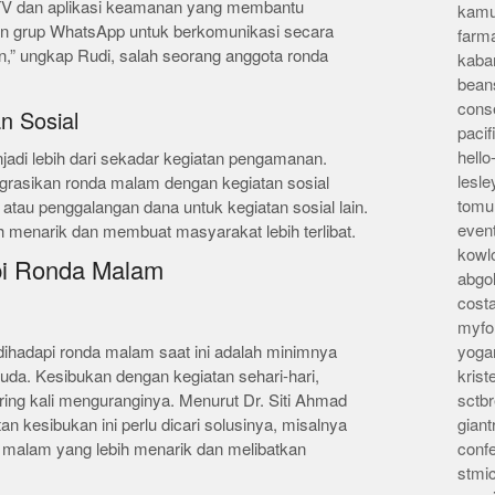
CTV dan aplikasi keamanan yang membantu
kamu
an grup WhatsApp untuk berkomunikasi secara
farm
n,” ungkap Rudi, salah seorang anggota ronda
kaba
bean
conse
n Sosial
pacif
hello
di lebih dari sekadar kegiatan pengamanan.
lesl
grasikan ronda malam dengan kegiatan sosial
tomu
, atau penggalangan dana untuk kegiatan sosial lain.
even
h menarik dan membuat masyarakat lebih terlibat.
kowl
pi Ronda Malam
abgo
cost
myfor
dihadapi ronda malam saat ini adalah minimnya
yoga
muda. Kesibukan dengan kegiatan sehari-hari,
kris
ering kali menguranginya. Menurut Dr. Siti Ahmad
sctb
an kesibukan ini perlu dicari solusinya, misalnya
giant
malam yang lebih menarik dan melibatkan
conf
stmi