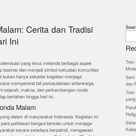
Sear
lam: Cerita dan Tradisi
i Ini
Rec
Tren 
odernisasi yang terus melanda berbagai aspek
Mode
tap besinar dan menjadi simbol kekuatan komunitas
ini bukan hanya sekadar kegiatan menjaga
Seni 
rana mempererat tali persaudaraan antarwarga.
dan 
ajahi sejarah, makna, dan perkembangan ronda
Tren 
tap bertahan hingga hari ini.
yang
Ronda Malam
Pand
Relig
yang dalam di masyarakat Indonesia. Kegiatan ini
Siste
t para pahlawan bangsa bersatu untuk menjaga
Kebe
yarakat secara swadaya berpatroli, mengawasi