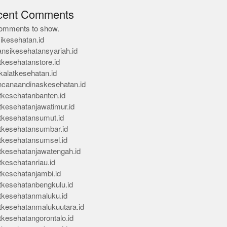
cent Comments
omments to show.
ikesehatan.id
ansikesehatansyariah.id
tkesehatanstore.id
kalatkesehatan.id
ncanaandinaskesehatan.id
tkesehatanbanten.id
tkesehatanjawatimur.id
tkesehatansumut.id
tkesehatansumbar.id
tkesehatansumsel.id
tkesehatanjawatengah.id
tkesehatanriau.id
tkesehatanjambi.id
tkesehatanbengkulu.id
tkesehatanmaluku.id
tkesehatanmalukuutara.id
tkesehatangorontalo.id