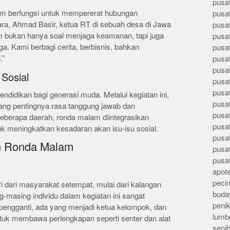
pusa
m berfungsi untuk mempererat hubungan
pusa
a, Ahmad Basir, ketua RT di sebuah desa di Jawa
pusat
 bukan hanya soal menjaga keamanan, tapi juga
pusa
a. Kami berbagi cerita, berbisnis, bahkan
pusat
.”
pusa
pusa
Sosial
pusa
pusa
didikan bagi generasi muda. Melalui kegiatan ini,
pusa
tang pentingnya rasa tanggung jawab dan
pusa
beberapa daerah, ronda malam diintegrasikan
pusa
k meningkatkan kesadaran akan isu-isu sosial.
pusa
n Ronda Malam
pusa
pusa
apote
peci
i dari masyarakat setempat, mulai dari kalangan
buday
-masing individu dalam kegiatan ini sangat
peni
 pengganti, ada yang menjadi ketua kelompok, dan
lumb
tuk membawa perlengkapan seperti senter dan alat
seni