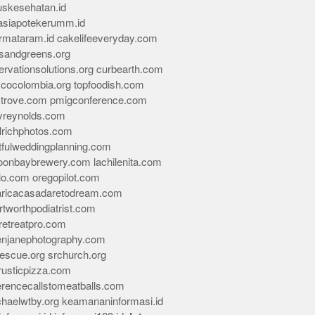
skesehatan.id
asiapotekerumm.id
rmataram.id
cakelifeeveryday.com
sandgreens.org
rvationsolutions.org
curbearth.com
icocolombia.org
topfoodish.com
-trove.com
pmigconference.com
eyreynolds.com
lrichphotos.com
tfulweddingplanning.com
oonbaybrewery.com
lachilenita.com
lo.com
oregopilot.com
aricacasadaretodream.com
tworthpodiatrist.com
retreatpro.com
tenjanephotography.com
rescue.org
srchurch.org
rusticpizza.com
erencecallstomeatballs.com
chaelwtby.org
keamananinformasi.id