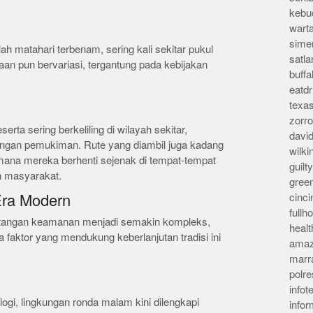
kebu
wart
sime
h matahari terbenam, sering kali sekitar pukul
satla
aan pun bervariasi, tergantung pada kebijakan
buff
eatd
texa
zorr
rta sering berkeliling di wilayah sekitar,
davi
kungan pemukiman. Rute yang diambil juga kadang
wilk
 mana mereka berhenti sejenak di tempat-tempat
guil
n masyarakat.
gree
cinci
Era Modern
full
ntangan keamanan menjadi semakin kompleks,
heal
 faktor yang mendukung keberlanjutan tradisi ini
amaz
marr
polre
infot
gi, lingkungan ronda malam kini dilengkapi
info