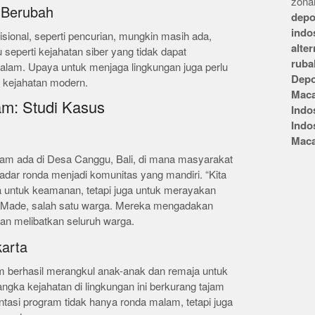
zonai
Berubah
depo
indo
onal, seperti pencurian, mungkin masih ada,
alte
seperti kejahatan siber yang tidak dapat
ruba
alam. Upaya untuk menjaga lingkungan juga perlu
Depo
g kejahatan modern.
Mac
m: Studi Kasus
Indo
Indo
Mac
lam ada di Desa Canggu, Bali, di mana masyarakat
kadar ronda menjadi komunitas yang mandiri. “Kita
 untuk keamanan, tetapi juga untuk merayakan
bu Made, salah satu warga. Mereka mengadakan
an melibatkan seluruh warga.
karta
m berhasil merangkul anak-anak dan remaja untuk
angka kejahatan di lingkungan ini berkurang tajam
asi program tidak hanya ronda malam, tetapi juga