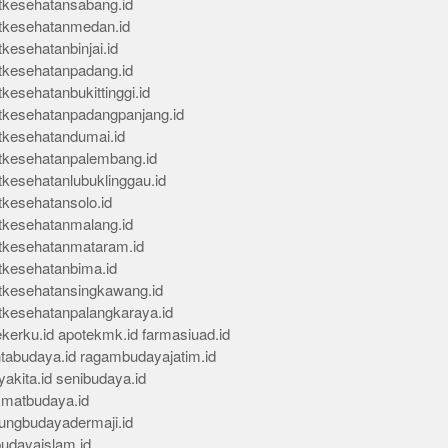
tkesehatansabang.id
tkesehatanmedan.id
kesehatanbinjai.id
tkesehatanpadang.id
kesehatanbukittinggi.id
tkesehatanpadangpanjang.id
tkesehatandumai.id
tkesehatanpalembang.id
tkesehatanlubuklinggau.id
tkesehatansolo.id
tkesehatanmalang.id
tkesehatanmataram.id
tkesehatanbima.id
tkesehatansingkawang.id
tkesehatanpalangkaraya.id
kerku.id
apotekmk.id
farmasiuad.id
ntabudaya.id
ragambudayajatim.id
akita.id
senibudaya.id
kmatbudaya.id
ungbudayadermaji.id
budayaislam.id