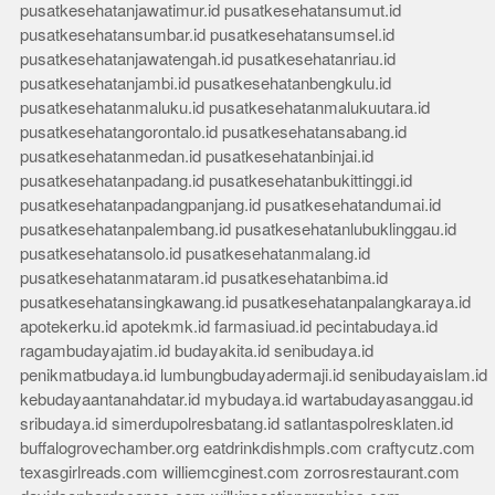
pusatkesehatanjawatimur.id
pusatkesehatansumut.id
pusatkesehatansumbar.id
pusatkesehatansumsel.id
pusatkesehatanjawatengah.id
pusatkesehatanriau.id
pusatkesehatanjambi.id
pusatkesehatanbengkulu.id
pusatkesehatanmaluku.id
pusatkesehatanmalukuutara.id
pusatkesehatangorontalo.id
pusatkesehatansabang.id
pusatkesehatanmedan.id
pusatkesehatanbinjai.id
pusatkesehatanpadang.id
pusatkesehatanbukittinggi.id
pusatkesehatanpadangpanjang.id
pusatkesehatandumai.id
pusatkesehatanpalembang.id
pusatkesehatanlubuklinggau.id
pusatkesehatansolo.id
pusatkesehatanmalang.id
pusatkesehatanmataram.id
pusatkesehatanbima.id
pusatkesehatansingkawang.id
pusatkesehatanpalangkaraya.id
apotekerku.id
apotekmk.id
farmasiuad.id
pecintabudaya.id
ragambudayajatim.id
budayakita.id
senibudaya.id
penikmatbudaya.id
lumbungbudayadermaji.id
senibudayaislam.id
kebudayaantanahdatar.id
mybudaya.id
wartabudayasanggau.id
sribudaya.id
simerdupolresbatang.id
satlantaspolresklaten.id
buffalogrovechamber.org
eatdrinkdishmpls.com
craftycutz.com
texasgirlreads.com
williemcginest.com
zorrosrestaurant.com