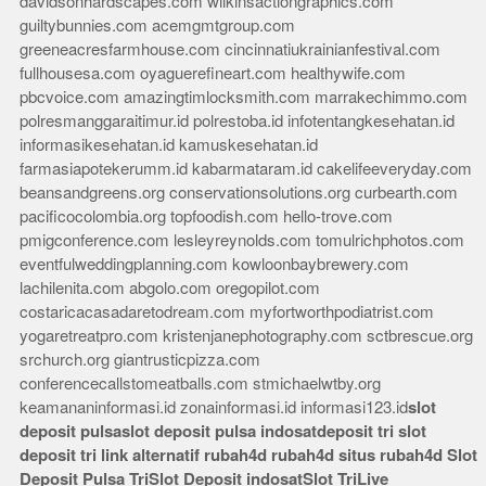
davidsonhardscapes.com
wilkinsactiongraphics.com
guiltybunnies.com
acemgmtgroup.com
greeneacresfarmhouse.com
cincinnatiukrainianfestival.com
fullhousesa.com
oyaguerefineart.com
healthywife.com
pbcvoice.com
amazingtimlocksmith.com
marrakechimmo.com
polresmanggaraitimur.id
polrestoba.id
infotentangkesehatan.id
informasikesehatan.id
kamuskesehatan.id
farmasiapotekerumm.id
kabarmataram.id
cakelifeeveryday.com
beansandgreens.org
conservationsolutions.org
curbearth.com
pacificocolombia.org
topfoodish.com
hello-trove.com
pmigconference.com
lesleyreynolds.com
tomulrichphotos.com
eventfulweddingplanning.com
kowloonbaybrewery.com
lachilenita.com
abgolo.com
oregopilot.com
costaricacasadaretodream.com
myfortworthpodiatrist.com
yogaretreatpro.com
kristenjanephotography.com
sctbrescue.org
srchurch.org
giantrusticpizza.com
conferencecallstomeatballs.com
stmichaelwtby.org
keamananinformasi.id
zonainformasi.id
informasi123.id
slot
deposit pulsa
slot deposit pulsa indosat
deposit tri
slot
deposit tri
link alternatif rubah4d
rubah4d
situs rubah4d
Slot
Deposit Pulsa Tri
Slot Deposit indosat
Slot Tri
Live