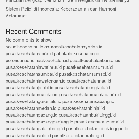
Panduan Lengkap Memahami Seni Religius dan Nilai-nilainya
Sistem Religi di Indonesia: Keberagaman dan Harmoni
Antarumat
Recent Comments
No comments to show.
solusikesehatan.id
asuransikesehatansyariah.id
pusatkesehatanstore.id
pabrikalatkesehatan.id
perencanaandinaskesehatan.id
pusatkesehatanbanten.id
pusatkesehatanjawatimur.id
pusatkesehatansumut.id
pusatkesehatansumbar.id
pusatkesehatansumsel.id
pusatkesehatanjawatengah.id
pusatkesehatanriau.id
pusatkesehatanjambi.id
pusatkesehatanbengkulu.id
pusatkesehatanmaluku.id
pusatkesehatanmalukuutara.id
pusatkesehatangorontalo.id
pusatkesehatansabang.id
pusatkesehatanmedan.id
pusatkesehatanbinjai.id
pusatkesehatanpadang.id
pusatkesehatanbukittinggi.id
pusatkesehatanpadangpanjang.id
pusatkesehatandumai.id
pusatkesehatanpalembang.id
pusatkesehatanlubuklinggau.id
pusatkesehatansolo.id
pusatkesehatanmalang.id