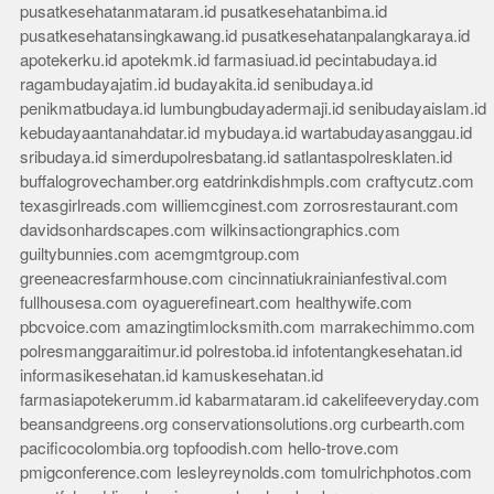
pusatkesehatanmataram.id
pusatkesehatanbima.id
pusatkesehatansingkawang.id
pusatkesehatanpalangkaraya.id
apotekerku.id
apotekmk.id
farmasiuad.id
pecintabudaya.id
ragambudayajatim.id
budayakita.id
senibudaya.id
penikmatbudaya.id
lumbungbudayadermaji.id
senibudayaislam.id
kebudayaantanahdatar.id
mybudaya.id
wartabudayasanggau.id
sribudaya.id
simerdupolresbatang.id
satlantaspolresklaten.id
buffalogrovechamber.org
eatdrinkdishmpls.com
craftycutz.com
texasgirlreads.com
williemcginest.com
zorrosrestaurant.com
davidsonhardscapes.com
wilkinsactiongraphics.com
guiltybunnies.com
acemgmtgroup.com
greeneacresfarmhouse.com
cincinnatiukrainianfestival.com
fullhousesa.com
oyaguerefineart.com
healthywife.com
pbcvoice.com
amazingtimlocksmith.com
marrakechimmo.com
polresmanggaraitimur.id
polrestoba.id
infotentangkesehatan.id
informasikesehatan.id
kamuskesehatan.id
farmasiapotekerumm.id
kabarmataram.id
cakelifeeveryday.com
beansandgreens.org
conservationsolutions.org
curbearth.com
pacificocolombia.org
topfoodish.com
hello-trove.com
pmigconference.com
lesleyreynolds.com
tomulrichphotos.com