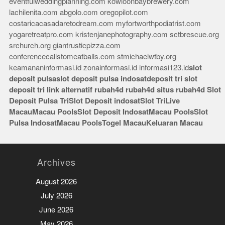
eventfulweddingplanning.com
kowloonbaybrewery.com
lachilenita.com
abgolo.com
oregopilot.com
costaricacasadaretodream.com
myfortworthpodiatrist.com
yogaretreatpro.com
kristenjanephotography.com
sctbrescue.org
srchurch.org
giantrusticpizza.com
conferencecallstomeatballs.com
stmichaelwtby.org
keamananinformasi.id
zonainformasi.id
informasi123.id
slot
deposit pulsa
slot deposit pulsa indosat
deposit tri
slot
deposit tri
link alternatif rubah4d
rubah4d
situs rubah4d
Slot
Deposit Pulsa Tri
Slot Deposit indosat
Slot Tri
Live
Macau
Macau Pools
Slot Deposit Indosat
Macau Pools
Slot
Pulsa Indosat
Macau Pools
Togel Macau
Keluaran Macau
Archives
August 2026
July 2026
June 2026
May 2026