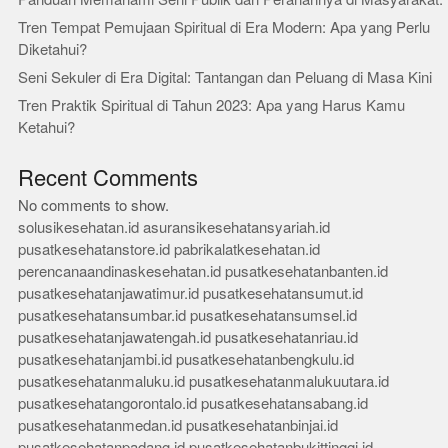
Tren Tempat Pemujaan Spiritual di Era Modern: Apa yang Perlu
Diketahui?
Seni Sekuler di Era Digital: Tantangan dan Peluang di Masa Kini
Tren Praktik Spiritual di Tahun 2023: Apa yang Harus Kamu
Ketahui?
Recent Comments
No comments to show.
solusikesehatan.id
asuransikesehatansyariah.id
pusatkesehatanstore.id
pabrikalatkesehatan.id
perencanaandinaskesehatan.id
pusatkesehatanbanten.id
pusatkesehatanjawatimur.id
pusatkesehatansumut.id
pusatkesehatansumbar.id
pusatkesehatansumsel.id
pusatkesehatanjawatengah.id
pusatkesehatanriau.id
pusatkesehatanjambi.id
pusatkesehatanbengkulu.id
pusatkesehatanmaluku.id
pusatkesehatanmalukuutara.id
pusatkesehatangorontalo.id
pusatkesehatansabang.id
pusatkesehatanmedan.id
pusatkesehatanbinjai.id
pusatkesehatanpadang.id
pusatkesehatanbukittinggi.id