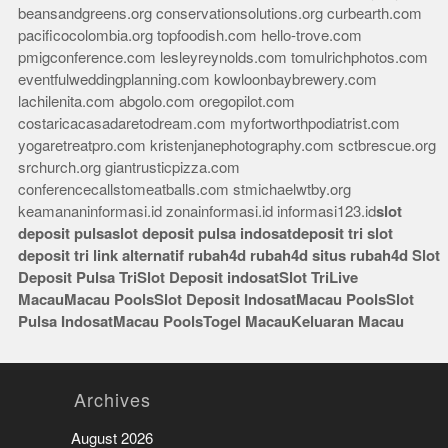
beansandgreens.org
conservationsolutions.org
curbearth.com
pacificocolombia.org
topfoodish.com
hello-trove.com
pmigconference.com
lesleyreynolds.com
tomulrichphotos.com
eventfulweddingplanning.com
kowloonbaybrewery.com
lachilenita.com
abgolo.com
oregopilot.com
costaricacasadaretodream.com
myfortworthpodiatrist.com
yogaretreatpro.com
kristenjanephotography.com
sctbrescue.org
srchurch.org
giantrusticpizza.com
conferencecallstomeatballs.com
stmichaelwtby.org
keamananinformasi.id
zonainformasi.id
informasi123.id
slot
deposit pulsa
slot deposit pulsa indosat
deposit tri
slot
deposit tri
link alternatif rubah4d
rubah4d
situs rubah4d
Slot
Deposit Pulsa Tri
Slot Deposit indosat
Slot Tri
Live
Macau
Macau Pools
Slot Deposit Indosat
Macau Pools
Slot
Pulsa Indosat
Macau Pools
Togel Macau
Keluaran Macau
Archives
August 2026