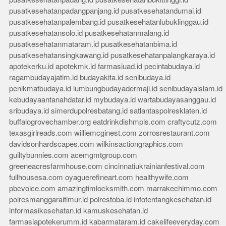
pusatkesehatanpadangpanjang.id
pusatkesehatandumai.id
pusatkesehatanpalembang.id
pusatkesehatanlubuklinggau.id
pusatkesehatansolo.id
pusatkesehatanmalang.id
pusatkesehatanmataram.id
pusatkesehatanbima.id
pusatkesehatansingkawang.id
pusatkesehatanpalangkaraya.id
apotekerku.id
apotekmk.id
farmasiuad.id
pecintabudaya.id
ragambudayajatim.id
budayakita.id
senibudaya.id
penikmatbudaya.id
lumbungbudayadermaji.id
senibudayaislam.id
kebudayaantanahdatar.id
mybudaya.id
wartabudayasanggau.id
sribudaya.id
simerdupolresbatang.id
satlantaspolresklaten.id
buffalogrovechamber.org
eatdrinkdishmpls.com
craftycutz.com
texasgirlreads.com
williemcginest.com
zorrosrestaurant.com
davidsonhardscapes.com
wilkinsactiongraphics.com
guiltybunnies.com
acemgmtgroup.com
greeneacresfarmhouse.com
cincinnatiukrainianfestival.com
fullhousesa.com
oyaguerefineart.com
healthywife.com
pbcvoice.com
amazingtimlocksmith.com
marrakechimmo.com
polresmanggaraitimur.id
polrestoba.id
infotentangkesehatan.id
informasikesehatan.id
kamuskesehatan.id
farmasiapotekerumm.id
kabarmataram.id
cakelifeeveryday.com