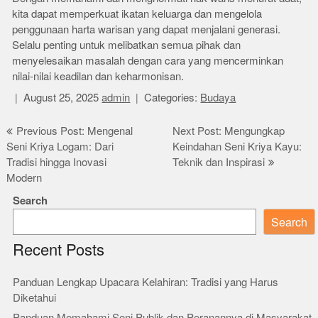
kita dapat memperkuat ikatan keluarga dan mengelola
penggunaan harta warisan yang dapat menjalani generasi.
Selalu penting untuk melibatkan semua pihak dan
menyelesaikan masalah dengan cara yang mencerminkan
nilai-nilai keadilan dan keharmonisan.
August 25, 2025
admin
Categories:
Budaya
Post
Previous Post: Mengenal
Next Post: Mengungkap
Seni Kriya Logam: Dari
Keindahan Seni Kriya Kayu:
navigation
Tradisi hingga Inovasi
Teknik dan Inspirasi
Modern
Search
Search
Recent Posts
Panduan Lengkap Upacara Kelahiran: Tradisi yang Harus
Diketahui
Panduan Memahami Seni Publik dan Peranannya di Masyarakat.