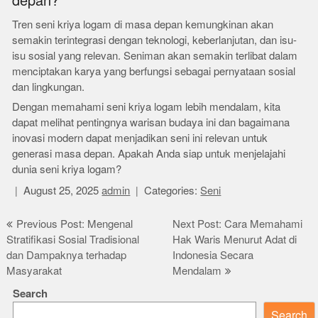
depan?
Tren seni kriya logam di masa depan kemungkinan akan
semakin terintegrasi dengan teknologi, keberlanjutan, dan isu-
isu sosial yang relevan. Seniman akan semakin terlibat dalam
menciptakan karya yang berfungsi sebagai pernyataan sosial
dan lingkungan.
Dengan memahami seni kriya logam lebih mendalam, kita
dapat melihat pentingnya warisan budaya ini dan bagaimana
inovasi modern dapat menjadikan seni ini relevan untuk
generasi masa depan. Apakah Anda siap untuk menjelajahi
dunia seni kriya logam?
August 25, 2025
admin
Categories:
Seni
Post
Previous Post: Mengenal
Next Post: Cara Memahami
Stratifikasi Sosial Tradisional
Hak Waris Menurut Adat di
navigation
dan Dampaknya terhadap
Indonesia Secara
Masyarakat
Mendalam
Search
Search