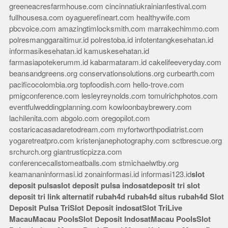
greeneacresfarmhouse.com
cincinnatiukrainianfestival.com
fullhousesa.com
oyaguerefineart.com
healthywife.com
pbcvoice.com
amazingtimlocksmith.com
marrakechimmo.com
polresmanggaraitimur.id
polrestoba.id
infotentangkesehatan.id
informasikesehatan.id
kamuskesehatan.id
farmasiapotekerumm.id
kabarmataram.id
cakelifeeveryday.com
beansandgreens.org
conservationsolutions.org
curbearth.com
pacificocolombia.org
topfoodish.com
hello-trove.com
pmigconference.com
lesleyreynolds.com
tomulrichphotos.com
eventfulweddingplanning.com
kowloonbaybrewery.com
lachilenita.com
abgolo.com
oregopilot.com
costaricacasadaretodream.com
myfortworthpodiatrist.com
yogaretreatpro.com
kristenjanephotography.com
sctbrescue.org
srchurch.org
giantrusticpizza.com
conferencecallstomeatballs.com
stmichaelwtby.org
keamananinformasi.id
zonainformasi.id
informasi123.id
slot
deposit pulsa
slot deposit pulsa indosat
deposit tri
slot
deposit tri
link alternatif rubah4d
rubah4d
situs rubah4d
Slot
Deposit Pulsa Tri
Slot Deposit indosat
Slot Tri
Live
Macau
Macau Pools
Slot Deposit Indosat
Macau Pools
Slot