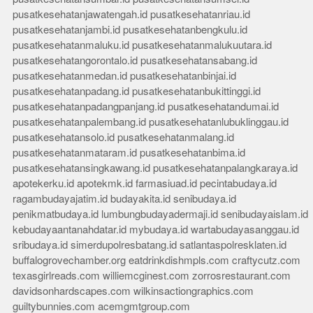
pusatkesehatanjawatengah.id
pusatkesehatanriau.id
pusatkesehatanjambi.id
pusatkesehatanbengkulu.id
pusatkesehatanmaluku.id
pusatkesehatanmalukuutara.id
pusatkesehatangorontalo.id
pusatkesehatansabang.id
pusatkesehatanmedan.id
pusatkesehatanbinjai.id
pusatkesehatanpadang.id
pusatkesehatanbukittinggi.id
pusatkesehatanpadangpanjang.id
pusatkesehatandumai.id
pusatkesehatanpalembang.id
pusatkesehatanlubuklinggau.id
pusatkesehatansolo.id
pusatkesehatanmalang.id
pusatkesehatanmataram.id
pusatkesehatanbima.id
pusatkesehatansingkawang.id
pusatkesehatanpalangkaraya.id
apotekerku.id
apotekmk.id
farmasiuad.id
pecintabudaya.id
ragambudayajatim.id
budayakita.id
senibudaya.id
penikmatbudaya.id
lumbungbudayadermaji.id
senibudayaislam.id
kebudayaantanahdatar.id
mybudaya.id
wartabudayasanggau.id
sribudaya.id
simerdupolresbatang.id
satlantaspolresklaten.id
buffalogrovechamber.org
eatdrinkdishmpls.com
craftycutz.com
texasgirlreads.com
williemcginest.com
zorrosrestaurant.com
davidsonhardscapes.com
wilkinsactiongraphics.com
guiltybunnies.com
acemgmtgroup.com