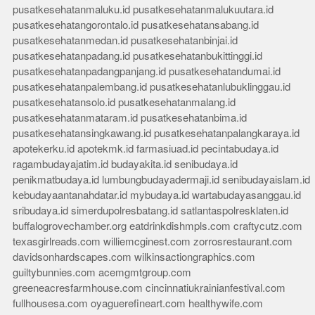
pusatkesehatanmaluku.id
pusatkesehatanmalukuutara.id
pusatkesehatangorontalo.id
pusatkesehatansabang.id
pusatkesehatanmedan.id
pusatkesehatanbinjai.id
pusatkesehatanpadang.id
pusatkesehatanbukittinggi.id
pusatkesehatanpadangpanjang.id
pusatkesehatandumai.id
pusatkesehatanpalembang.id
pusatkesehatanlubuklinggau.id
pusatkesehatansolo.id
pusatkesehatanmalang.id
pusatkesehatanmataram.id
pusatkesehatanbima.id
pusatkesehatansingkawang.id
pusatkesehatanpalangkaraya.id
apotekerku.id
apotekmk.id
farmasiuad.id
pecintabudaya.id
ragambudayajatim.id
budayakita.id
senibudaya.id
penikmatbudaya.id
lumbungbudayadermaji.id
senibudayaislam.id
kebudayaantanahdatar.id
mybudaya.id
wartabudayasanggau.id
sribudaya.id
simerdupolresbatang.id
satlantaspolresklaten.id
buffalogrovechamber.org
eatdrinkdishmpls.com
craftycutz.com
texasgirlreads.com
williemcginest.com
zorrosrestaurant.com
davidsonhardscapes.com
wilkinsactiongraphics.com
guiltybunnies.com
acemgmtgroup.com
greeneacresfarmhouse.com
cincinnatiukrainianfestival.com
fullhousesa.com
oyaguerefineart.com
healthywife.com