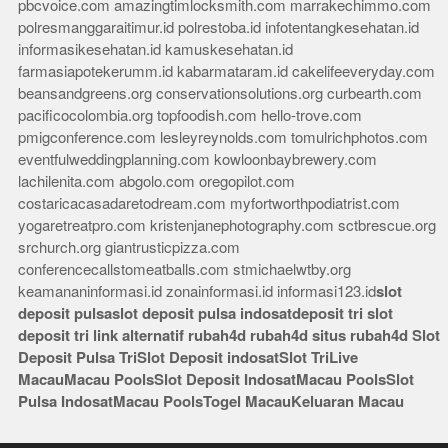
pbcvoice.com
amazingtimlocksmith.com
marrakechimmo.com
polresmanggaraitimur.id
polrestoba.id
infotentangkesehatan.id
informasikesehatan.id
kamuskesehatan.id
farmasiapotekerumm.id
kabarmataram.id
cakelifeeveryday.com
beansandgreens.org
conservationsolutions.org
curbearth.com
pacificocolombia.org
topfoodish.com
hello-trove.com
pmigconference.com
lesleyreynolds.com
tomulrichphotos.com
eventfulweddingplanning.com
kowloonbaybrewery.com
lachilenita.com
abgolo.com
oregopilot.com
costaricacasadaretodream.com
myfortworthpodiatrist.com
yogaretreatpro.com
kristenjanephotography.com
sctbrescue.org
srchurch.org
giantrusticpizza.com
conferencecallstomeatballs.com
stmichaelwtby.org
keamananinformasi.id
zonainformasi.id
informasi123.id
slot
deposit pulsa
slot deposit pulsa indosat
deposit tri
slot
deposit tri
link alternatif rubah4d
rubah4d
situs rubah4d
Slot
Deposit Pulsa Tri
Slot Deposit indosat
Slot Tri
Live
Macau
Macau Pools
Slot Deposit Indosat
Macau Pools
Slot
Pulsa Indosat
Macau Pools
Togel Macau
Keluaran Macau