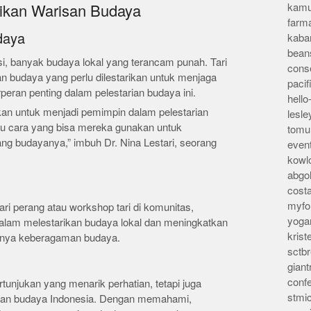
kamu
rikan Warisan Budaya
farm
daya
kaba
bean
si, banyak budaya lokal yang terancam punah. Tari
conse
n budaya yang perlu dilestarikan untuk menjaga
pacif
peran penting dalam pelestarian budaya ini.
hello
an untuk menjadi pemimpin dalam pelestarian
lesl
atu cara yang bisa mereka gunakan untuk
tomu
g budayanya,” imbuh Dr. Nina Lestari, seorang
even
kowl
abgo
cost
myfor
ri perang atau workshop tari di komunitas,
yoga
dalam melestarikan budaya lokal dan meningkatkan
kris
gnya keberagaman budaya.
sctb
giant
conf
tunjukan yang menarik perhatian, tetapi juga
stmi
risan budaya Indonesia. Dengan memahami,