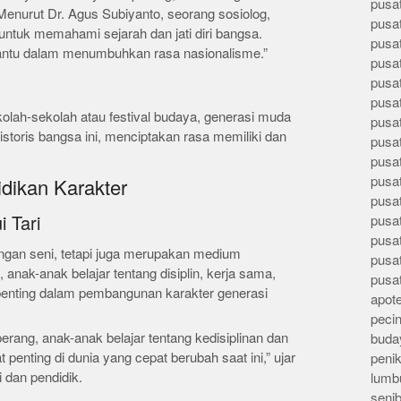
pusa
. Menurut Dr. Agus Subiyanto, seorang sosiolog,
pusa
ntuk memahami sejarah dan jati diri bangsa.
pusat
antu dalam menumbuhkan rasa nasionalisme.”
pusa
pusat
pusa
ekolah-sekolah atau festival budaya, generasi muda
pusa
istoris bangsa ini, menciptakan rasa memiliki dan
pusa
pusa
pusa
dikan Karakter
pusa
pusa
i Tari
pusa
engan seni, tetapi juga merupakan medium
pusa
i, anak-anak belajar tentang disiplin, kerja sama,
pusa
 penting dalam pembangunan karakter generasi
apote
peci
 perang, anak-anak belajar tentang kedisiplinan dan
buday
 penting di dunia yang cepat berubah saat ini,” ujar
peni
i dan pendidik.
lumb
seni