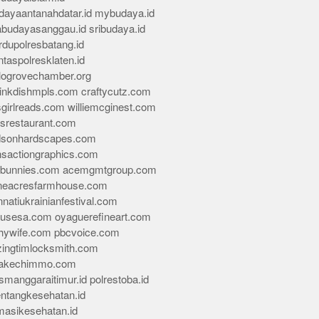
dayaantanahdatar.id
mybudaya.id
abudayasanggau.id
sribudaya.id
rdupolresbatang.id
ntaspolresklaten.id
alogrovechamber.org
rinkdishmpls.com
craftycutz.com
sgirlreads.com
williemcginest.com
osrestaurant.com
dsonhardscapes.com
insactiongraphics.com
tybunnies.com
acemgmtgroup.com
neacresfarmhouse.com
nnatiukrainianfestival.com
housesa.com
oyaguerefineart.com
thywife.com
pbcvoice.com
ingtimlocksmith.com
akechimmo.com
smanggaraitimur.id
polrestoba.id
entangkesehatan.id
rmasikesehatan.id