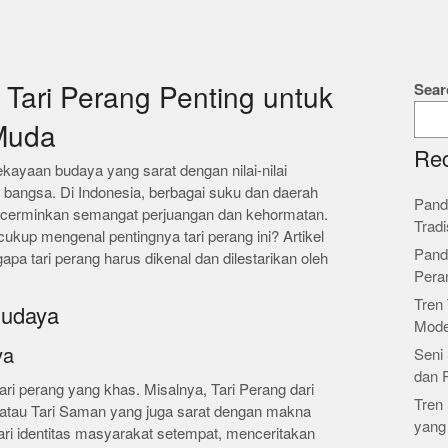
Sear
Tari Perang Penting untuk
Muda
Rec
ekayaan budaya yang sarat dengan nilai-nilai
tu bangsa. Di Indonesia, berbagai suku dan daerah
Pand
mencerminkan semangat perjuangan dan kehormatan.
Tradi
kup mengenal pentingnya tari perang ini? Artikel
Pand
pa tari perang harus dikenal dan dilestarikan oleh
Pera
Tren 
Budaya
Mode
ya
Seni 
dan 
tari perang yang khas. Misalnya, Tari Perang dari
Tren 
 atau Tari Saman yang juga sarat dengan makna
yang
dari identitas masyarakat setempat, menceritakan