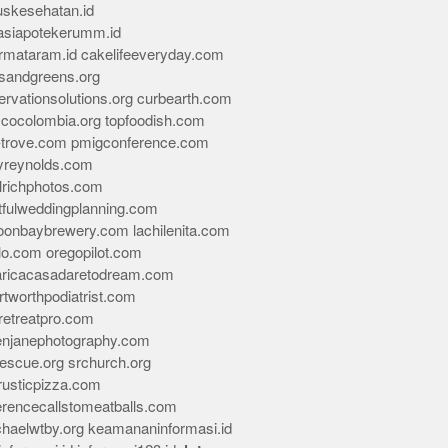
skesehatan.id
asiapotekerumm.id
rmataram.id
cakelifeeveryday.com
sandgreens.org
rvationsolutions.org
curbearth.com
icocolombia.org
topfoodish.com
-trove.com
pmigconference.com
eyreynolds.com
lrichphotos.com
tfulweddingplanning.com
oonbaybrewery.com
lachilenita.com
lo.com
oregopilot.com
aricacasadaretodream.com
tworthpodiatrist.com
retreatpro.com
tenjanephotography.com
rescue.org
srchurch.org
rusticpizza.com
erencecallstomeatballs.com
chaelwtby.org
keamananinformasi.id