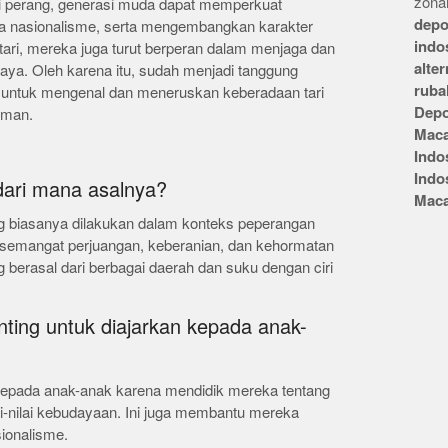
zonai
ri perang, generasi muda dapat memperkuat
depo
a nasionalisme, serta mengembangkan karakter
indo
 tari, mereka juga turut berperan dalam menjaga dan
alte
aya. Oleh karena itu, sudah menjadi tanggung
ruba
, untuk mengenal dan meneruskan keberadaan tari
Depo
zaman.
Mac
Indo
Indo
 dari mana asalnya?
Mac
ang biasanya dilakukan dalam konteks peperangan
semangat perjuangan, keberanian, dan kehormatan
g berasal dari berbagai daerah dan suku dengan ciri
nting untuk diajarkan kepada anak-
n kepada anak-anak karena mendidik mereka tentang
ilai-nilai kebudayaan. Ini juga membantu mereka
sionalisme.