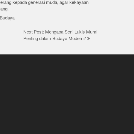
 perang kepada generasi muda, agar kekayaan
bang.
Budaya
Next Post: Mengapa Seni Lukis Mural
Penting dalam Budaya Modern?