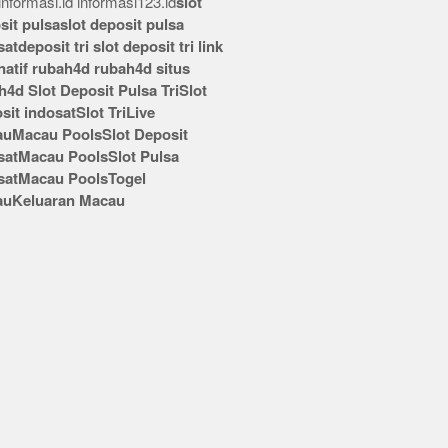
nformasi.id
informasi123.id
slot
sit pulsa
slot deposit pulsa
sat
deposit tri
slot deposit tri
link
rnatif rubah4d
rubah4d
situs
h4d
Slot Deposit Pulsa Tri
Slot
sit indosat
Slot Tri
Live
au
Macau Pools
Slot Deposit
sat
Macau Pools
Slot Pulsa
sat
Macau Pools
Togel
au
Keluaran Macau