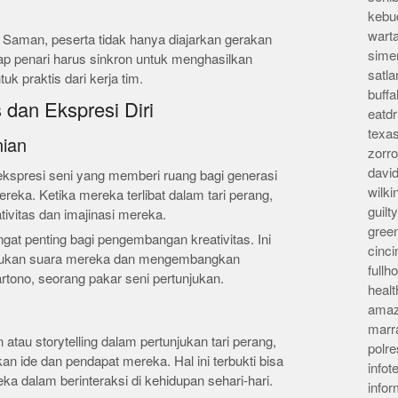
kebu
wart
ri Saman, peserta tidak hanya diajarkan gerakan
sime
etiap penari harus sinkron untuk menghasilkan
satla
uk praktis dari kerja tim.
buff
 dan Ekspresi Diri
eatd
texa
nian
zorr
davi
ekspresi seni yang memberi ruang bagi generasi
wilk
eka. Ketika mereka terlibat dalam tari perang,
guil
vitas dan imajinasi mereka.
gree
angat penting bagi pengembangan kreativitas. Ini
cinci
ukan suara mereka dan mengembangkan
full
Hartono, seorang pakar seni pertunjukan.
heal
amaz
marr
tau storytelling dalam pertunjukan tari perang,
polre
 ide dan pendapat mereka. Hal ini terbukti bisa
infot
ka dalam berinteraksi di kehidupan sehari-hari.
info