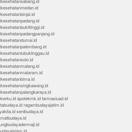
tkesehatansabang.id
tkesehatanmedan.id
kesehatanbinjai.id
tkesehatanpadang.id
kesehatanbukittinggi.id
tkesehatanpadangpanjang.id
tkesehatandumai.id
tkesehatanpalembang.id
tkesehatanlubuklinggau.id
tkesehatansolo.id
tkesehatanmalang.id
tkesehatanmataram.id
tkesehatanbima.id
tkesehatansingkawang.id
tkesehatanpalangkaraya.id
kerku.id
apotekmk.id
farmasiuad.id
ntabudaya.id
ragambudayajatim.id
akita.id
senibudaya.id
kmatbudaya.id
ungbudayadermaji.id
budayaislam.id