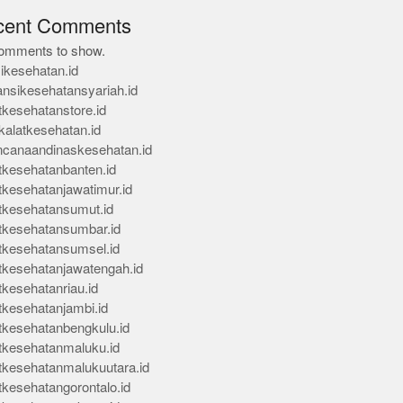
cent Comments
omments to show.
ikesehatan.id
ansikesehatansyariah.id
tkesehatanstore.id
kalatkesehatan.id
ncanaandinaskesehatan.id
tkesehatanbanten.id
tkesehatanjawatimur.id
tkesehatansumut.id
tkesehatansumbar.id
tkesehatansumsel.id
tkesehatanjawatengah.id
tkesehatanriau.id
tkesehatanjambi.id
tkesehatanbengkulu.id
tkesehatanmaluku.id
tkesehatanmalukuutara.id
tkesehatangorontalo.id