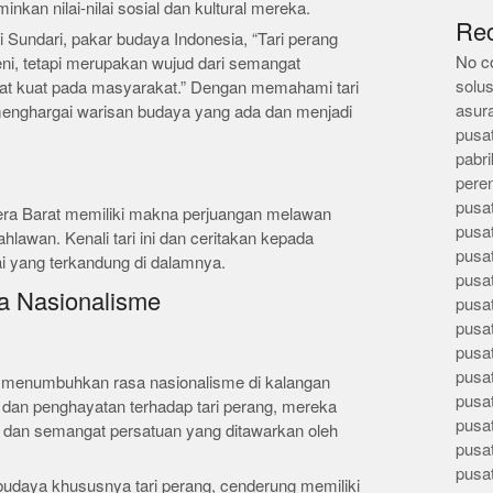
nkan nilai-nilai sosial dan kultural mereka.
Re
i Sundari, pakar budaya Indonesia, “Tari perang
No c
ni, tetapi merupakan wujud dari semangat
solus
kat kuat pada masyarakat.” Dengan memahami tari
asur
menghargai warisan budaya yang ada dan menjadi
pusa
pabri
pere
pusa
era Barat memiliki makna perjuangan melawan
pusa
lawan. Kenali tari ini dan ceritakan kepada
pusa
ai yang terkandung di dalamnya.
pusa
 Nasionalisme
pusa
pusa
pusa
pusa
at menumbuhkan rasa nasionalisme di kalangan
pusa
dan penghayatan terhadap tari perang, mereka
pusa
 dan semangat persatuan yang ditawarkan oleh
pusa
pusa
udaya khususnya tari perang, cenderung memiliki