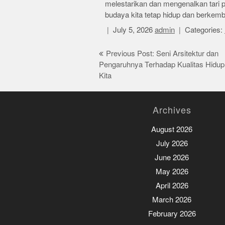
melestarikan dan mengenalkan tari
budaya kita tetap hidup dan berkem
July 5, 2026
admin
Categories:
Post
Previous Post: Seni Arsitektur dan
Pengaruhnya Terhadap Kualitas Hidup
navigation
Kita
Archives
August 2026
July 2026
June 2026
May 2026
April 2026
March 2026
February 2026