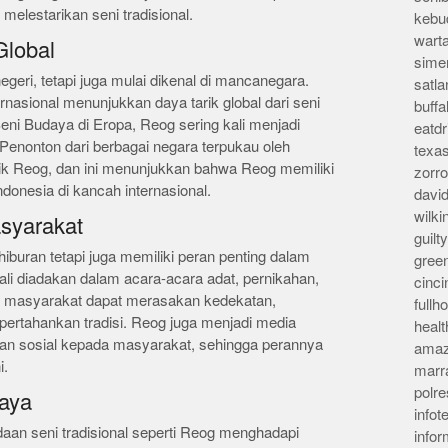
elestarikan seni tradisional.
kebu
wart
Global
sime
egeri, tetapi juga mulai dikenal di mancanegara.
satla
ernasional menunjukkan daya tarik global dari seni
buff
Seni Budaya di Eropa, Reog sering kali menjadi
eatd
Penonton dari berbagai negara terpukau oleh
texa
ik Reog, dan ini menunjukkan bahwa Reog memiliki
zorr
donesia di kancah internasional.
davi
wilk
syarakat
guil
iburan tetapi juga memiliki peran penting dalam
gree
kali diadakan dalam acara-acara adat, pernikahan,
cinci
g, masyarakat dapat merasakan kedekatan,
full
ertahankan tradisi. Reog juga menjadi media
heal
n sosial kepada masyarakat, sehingga perannya
amaz
i.
marr
polre
aya
infot
aan seni tradisional seperti Reog menghadapi
info