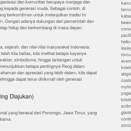
rganisasi dan komunitas berupaya menjaga dan
kamu
g kepada generasi muda. Sebagai contoh, di
farm
ng berkomitmen untuk melanjutkan tradisi ini
kaba
utin. Dengan adanya dukungan dari pemerintah dan
bean
tetap hidup dan berkembang di masa depan.
conse
pacif
hello
, sejarah, dan nilai-nilai masyarakat Indonesia.
lesl
telah kita bahas, kita melihat betapa kayanya
tomu
karakter, simbolisme, hingga tantangan untuk
even
 menunjukkan betapa pentingnya Reog dalam
kowl
haman dan apresiasi yang lebih dalam, kita dapat
abgo
hingga dapat terus dinikmati oleh generasi
cost
myfor
yoga
ing Diajukan)
kris
sctb
giant
ional yang berasal dari Ponorogo, Jawa Timur, yang
conf
drama.
stmi