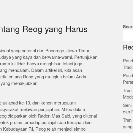
Sear
entang Reog yang Harus
Rec
sional yang berasal dari Ponorogo, Jawa Timur,
 budaya yang kaya dan berwarna-warni. Pertunjukan
Pand
rama ini tidak hanya menghibur, tetapi juga
Tradi
g mendalam. Dalam artikel ini, kita akan
Pand
arik tentang Reog yang mungkin belum Anda
Pera
og yang menakjubkan!
Tren 
Mode
sejak abad ke-13, dan konon merupakan
Seni 
syarakat melawan penjajahan. Mitos dalam
dan 
og diciptakan oleh Raden Mas Said, yang dikenal
Tren 
tuk protes terhadap penjajah dari kerajaan lain.
yang
n Kebudayaan RI, Reog telah menjadi simbol