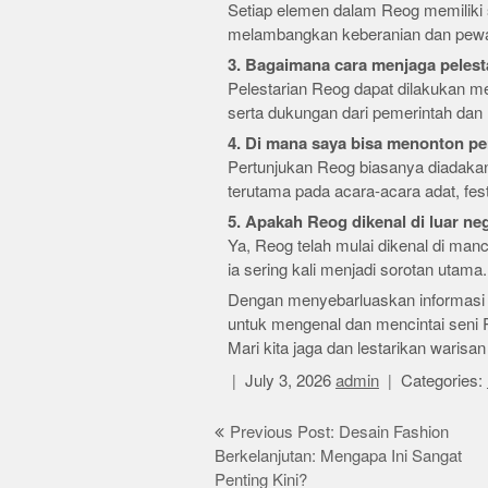
Setiap elemen dalam Reog memiliki 
melambangkan keberanian dan pew
3. Bagaimana cara menjaga peles
Pelestarian Reog dapat dilakukan mel
serta dukungan dari pemerintah dan
4. Di mana saya bisa menonton p
Pertunjukan Reog biasanya diadakan 
terutama pada acara-acara adat, fest
5. Apakah Reog dikenal di luar ne
Ya, Reog telah mulai dikenal di manc
ia sering kali menjadi sorotan utama.
Dengan menyebarluaskan informasi in
untuk mengenal dan mencintai seni 
Mari kita jaga dan lestarikan warisa
July 3, 2026
admin
Categories:
Post
Previous Post: Desain Fashion
Berkelanjutan: Mengapa Ini Sangat
navigation
Penting Kini?