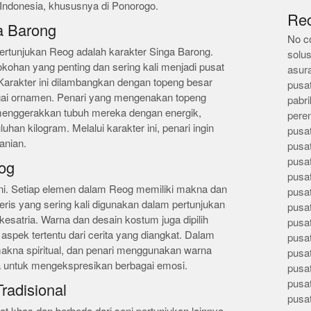
Indonesia, khususnya di Ponorogo.
Re
a Barong
No c
ertunjukan Reog adalah karakter Singa Barong.
solus
kohan yang penting dan sering kali menjadi pusat
asur
 Karakter ini dilambangkan dengan topeng besar
pusa
agai ornamen. Penari yang mengenakan topeng
pabri
menggerakkan tubuh mereka dengan energik,
pere
an kilogram. Melalui karakter ini, penari ingin
pusa
anian.
pusa
pusa
og
pusa
ni. Setiap elemen dalam Reog memiliki makna dan
pusa
ris yang sering kali digunakan dalam pertunjukan
pusa
satria. Warna dan desain kostum juga dipilih
pusa
spek tertentu dari cerita yang diangkat. Dalam
pusa
akna spiritual, dan penari menggunakan warna
pusa
 untuk mengekspresikan berbagai emosi.
pusa
pusa
radisional
pusa