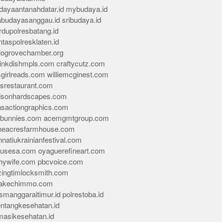
dayaantanahdatar.id
mybudaya.id
abudayasanggau.id
sribudaya.id
rdupolresbatang.id
ntaspolresklaten.id
alogrovechamber.org
rinkdishmpls.com
craftycutz.com
sgirlreads.com
williemcginest.com
osrestaurant.com
dsonhardscapes.com
insactiongraphics.com
tybunnies.com
acemgmtgroup.com
neacresfarmhouse.com
nnatiukrainianfestival.com
housesa.com
oyaguerefineart.com
thywife.com
pbcvoice.com
ingtimlocksmith.com
akechimmo.com
smanggaraitimur.id
polrestoba.id
entangkesehatan.id
rmasikesehatan.id