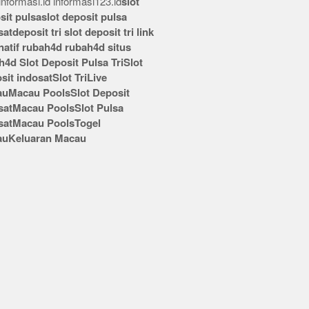
nformasi.id
informasi123.id
slot
sit pulsa
slot deposit pulsa
sat
deposit tri
slot deposit tri
link
rnatif rubah4d
rubah4d
situs
h4d
Slot Deposit Pulsa Tri
Slot
sit indosat
Slot Tri
Live
au
Macau Pools
Slot Deposit
sat
Macau Pools
Slot Pulsa
sat
Macau Pools
Togel
au
Keluaran Macau