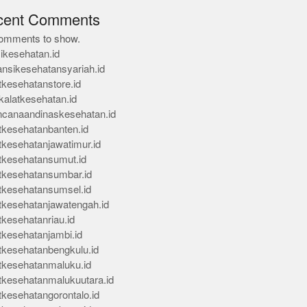
cent Comments
omments to show.
ikesehatan.id
ansikesehatansyariah.id
tkesehatanstore.id
kalatkesehatan.id
ncanaandinaskesehatan.id
tkesehatanbanten.id
tkesehatanjawatimur.id
tkesehatansumut.id
tkesehatansumbar.id
tkesehatansumsel.id
tkesehatanjawatengah.id
tkesehatanriau.id
tkesehatanjambi.id
tkesehatanbengkulu.id
tkesehatanmaluku.id
tkesehatanmalukuutara.id
tkesehatangorontalo.id