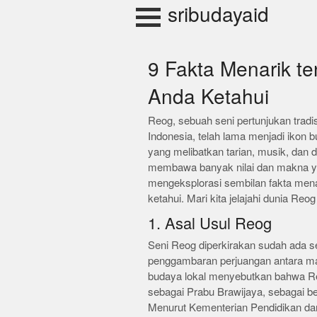
Skip
sribudayaid
to
content
9 Fakta Menarik t
Anda Ketahui
Reog, sebuah seni pertunjukan tradi
Indonesia, telah lama menjadi ikon
yang melibatkan tarian, musik, dan d
membawa banyak nilai dan makna yan
mengeksplorasi sembilan fakta men
ketahui. Mari kita jelajahi dunia Re
1. Asal Usul Reog
Seni Reog diperkirakan sudah ada 
penggambaran perjuangan antara ma
budaya lokal menyebutkan bahwa Re
sebagai Prabu Brawijaya, sebagai ben
Menurut Kementerian Pendidikan da