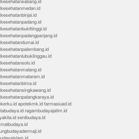
tkesehatansabang.id
tkesehatanmedan.id
kesehatanbinjai.id
tkesehatanpadang.id
kesehatanbukittinggi.id
tkesehatanpadangpanjang.id
tkesehatandumai.id
tkesehatanpalembang.id
tkesehatanlubuklinggau.id
tkesehatansolo.id
tkesehatanmalang.id
tkesehatanmataram.id
tkesehatanbima.id
tkesehatansingkawang.id
tkesehatanpalangkaraya.id
kerku.id
apotekmk.id
farmasiuad.id
ntabudaya.id
ragambudayajatim.id
akita.id
senibudaya.id
kmatbudaya.id
ungbudayadermaji.id
budayaislam.id