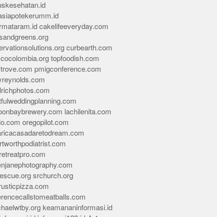
skesehatan.id
asiapotekerumm.id
rmataram.id
cakelifeeveryday.com
sandgreens.org
rvationsolutions.org
curbearth.com
icocolombia.org
topfoodish.com
-trove.com
pmigconference.com
eyreynolds.com
lrichphotos.com
tfulweddingplanning.com
oonbaybrewery.com
lachilenita.com
lo.com
oregopilot.com
aricacasadaretodream.com
tworthpodiatrist.com
retreatpro.com
tenjanephotography.com
rescue.org
srchurch.org
rusticpizza.com
erencecallstomeatballs.com
chaelwtby.org
keamananinformasi.id