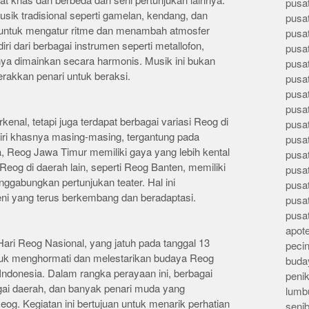
 khas dan berbeda dari seni pertunjukan lainnya.
pusa
ik tradisional seperti gamelan, kendang, dan
pusa
si untuk mengatur ritme dan menambah atmosfer
pusat
ri dari berbagai instrumen seperti metallofon,
pusa
ya dimainkan secara harmonis. Musik ini bukan
pusat
rakkan penari untuk beraksi.
pusa
pusa
pusa
nal, tetapi juga terdapat berbagai variasi Reog di
pusa
 ciri khasnya masing-masing, tergantung pada
pusa
, Reog Jawa Timur memiliki gaya yang lebih kental
pusa
eog di daerah lain, seperti Reog Banten, memiliki
pusa
ggabungkan pertunjukan teater. Hal ini
pusa
i yang terus berkembang dan beradaptasi.
pusa
pusa
apote
ari Reog Nasional, yang jatuh pada tanggal 13
peci
untuk menghormati dan melestarikan budaya Reog
buday
Indonesia. Dalam rangka perayaan ini, berbagai
peni
gai daerah, dan banyak penari muda yang
lumb
eog. Kegiatan ini bertujuan untuk menarik perhatian
seni