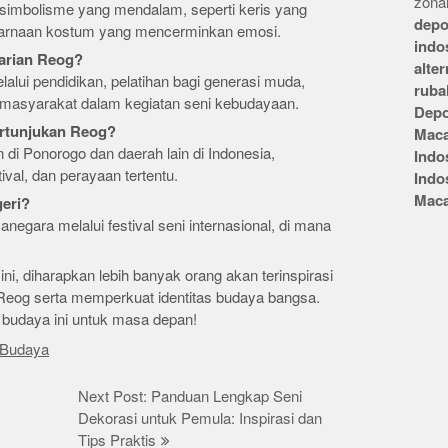
zonai
simbolisme yang mendalam, seperti keris yang
depo
arnaan kostum yang mencerminkan emosi.
indo
tarian Reog?
alte
alui pendidikan, pelatihan bagi generasi muda,
ruba
 masyarakat dalam kegiatan seni kebudayaan.
Depo
ertunjukan Reog?
Mac
di Ponorogo dan daerah lain di Indonesia,
Indo
ival, dan perayaan tertentu.
Indo
Mac
geri?
anegara melalui festival seni internasional, di mana
i, diharapkan lebih banyak orang akan terinspirasi
Reog serta memperkuat identitas budaya bangsa.
n budaya ini untuk masa depan!
Budaya
Next Post: Panduan Lengkap Seni
Dekorasi untuk Pemula: Inspirasi dan
Tips Praktis