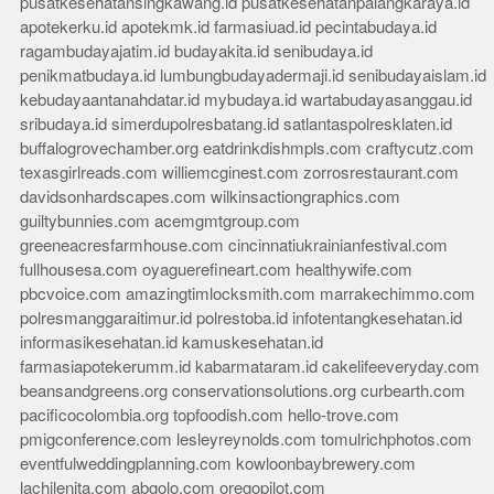
pusatkesehatansingkawang.id
pusatkesehatanpalangkaraya.id
apotekerku.id
apotekmk.id
farmasiuad.id
pecintabudaya.id
ragambudayajatim.id
budayakita.id
senibudaya.id
penikmatbudaya.id
lumbungbudayadermaji.id
senibudayaislam.id
kebudayaantanahdatar.id
mybudaya.id
wartabudayasanggau.id
sribudaya.id
simerdupolresbatang.id
satlantaspolresklaten.id
buffalogrovechamber.org
eatdrinkdishmpls.com
craftycutz.com
texasgirlreads.com
williemcginest.com
zorrosrestaurant.com
davidsonhardscapes.com
wilkinsactiongraphics.com
guiltybunnies.com
acemgmtgroup.com
greeneacresfarmhouse.com
cincinnatiukrainianfestival.com
fullhousesa.com
oyaguerefineart.com
healthywife.com
pbcvoice.com
amazingtimlocksmith.com
marrakechimmo.com
polresmanggaraitimur.id
polrestoba.id
infotentangkesehatan.id
informasikesehatan.id
kamuskesehatan.id
farmasiapotekerumm.id
kabarmataram.id
cakelifeeveryday.com
beansandgreens.org
conservationsolutions.org
curbearth.com
pacificocolombia.org
topfoodish.com
hello-trove.com
pmigconference.com
lesleyreynolds.com
tomulrichphotos.com
eventfulweddingplanning.com
kowloonbaybrewery.com
lachilenita.com
abgolo.com
oregopilot.com