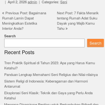
April 2, 2026
admin
Categories:
Seni
Post
Previous Post: Bagaimana
Next Post: 7 Fakta Menarik
Rumah Lamin Dapat
tentang Rumah Adat Suku
navigation
Meningkatkan Estetika
Dayak yang Wajib Kamu
Interior Anda?
Tahu
Search
Search
Recent Posts
Tren Praktik Spiritual di Tahun 2023: Apa yang Harus Kamu
Ketahui?
Panduan Lengkap Memahami Seni Religius dan Nilai-nilainya
Sistem Religi di Indonesia: Keberagaman dan Harmoni
Antarumat
Eksplorasi Seni Klasik: Teknik dan Gaya yang Perlu Anda
Ketahui
Mengapa Dinamisme Penting untuk Pertumbuhan Pribadi dan