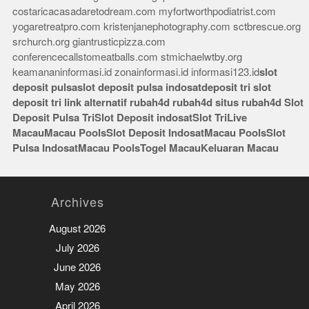
costaricacasadaretodream.com
myfortworthpodiatrist.com
yogaretreatpro.com
kristenjanephotography.com
sctbrescue.org
srchurch.org
giantrusticpizza.com
conferencecallstomeatballs.com
stmichaelwtby.org
keamananinformasi.id
zonainformasi.id
informasi123.id
slot
deposit pulsa
slot deposit pulsa indosat
deposit tri
slot
deposit tri
link alternatif rubah4d
rubah4d
situs rubah4d
Slot
Deposit Pulsa Tri
Slot Deposit indosat
Slot Tri
Live
Macau
Macau Pools
Slot Deposit Indosat
Macau Pools
Slot
Pulsa Indosat
Macau Pools
Togel Macau
Keluaran Macau
Archives
August 2026
July 2026
June 2026
May 2026
April 2026