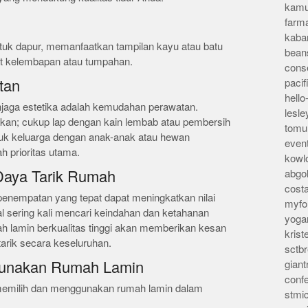
kamu
farm
kaba
untuk dapur, memanfaatkan tampilan kayu atau batu
bean
at kelembapan atau tumpahan.
conse
pacif
tan
hello
jaga estetika adalah kemudahan perawatan.
lesl
kan; cukup lap dengan kain lembab atau pembersih
tomu
ntuk keluarga dengan anak-anak atau hewan
even
h prioritas utama.
kowl
abgo
Daya Tarik Rumah
cost
nempatan yang tepat dapat meningkatkan nilai
myfor
l sering kali mencari keindahan dan ketahanan
yoga
mah lamin berkualitas tinggi akan memberikan kesan
kris
tarik secara keseluruhan.
sctb
giant
gunakan Rumah Lamin
conf
 memilih dan menggunakan rumah lamin dalam
stmi