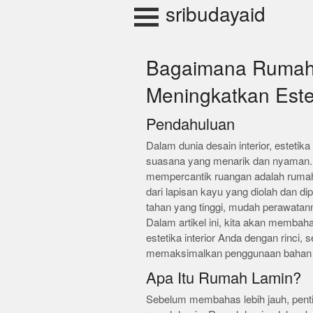
Skip
sribudayaid
to
content
Bagaimana Rumah
Meningkatkan Estet
Pendahuluan
Dalam dunia desain interior, estet
suasana yang menarik dan nyaman. 
mempercantik ruangan adalah rumah
dari lapisan kayu yang diolah dan d
tahan yang tinggi, mudah perawatan
Dalam artikel ini, kita akan memba
estetika interior Anda dengan rinci, 
memaksimalkan penggunaan bahan i
Apa Itu Rumah Lamin?
Sebelum membahas lebih jauh, pen