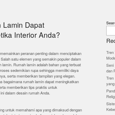
Sear
 Lamin Dapat
ika Interior Anda?
Rec
Tren 
ika memainkan peranan penting dalam menciptakan
Mode
Salah satu elemen yang semakin populer dalam
 lamin. Rumah lamin adalah bahan yang terbuat
Seni 
iproses sedemikian rupa sehingga memiliki daya
dan 
nya, serta memberikan tampilan yang elegan.
Tren 
has bagaimana rumah lamin dapat meningkatkan
yang
serta memberikan tips praktis untuk
Pand
ni dalam desain rumah Anda.
Relig
Siste
Kebe
ting untuk memahami apa yang dimaksud dengan