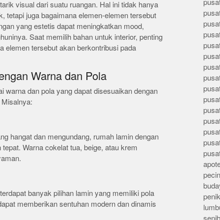
pusa
rik visual dari suatu ruangan. Hal ini tidak hanya
pusa
k, tetapi juga bagaimana elemen-elemen tersebut
pusat
angan yang estetis dapat meningkatkan mood,
pusa
uninya. Saat memilih bahan untuk interior, penting
pusat
elemen tersebut akan berkontribusi pada
pusa
pusa
dengan Warna dan Pola
pusa
pusa
i warna dan pola yang dapat disesuaikan dengan
pusa
 Misalnya:
pusa
pusa
pusa
ang hangat dan mengundang, rumah lamin dengan
pusa
n tepat. Warna cokelat tua, beige, atau krem
pusa
yaman.
apote
peci
buday
terdapat banyak pilihan lamin yang memiliki pola
peni
i dapat memberikan sentuhan modern dan dinamis
lumb
seni