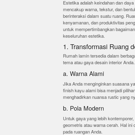
Estetika adalah keindahan dan daya ta
mencakup warna, tekstur, dan bentu
berinteraksi dalam suatu ruang. Ru
kenyamanan, dan produktivitas pengh
untuk mempertimbangkan bagaimana 
keseluruhan estetika.
1. Transformasi Ruang 
Rumah lamin tersedia dalam berbaga
tema atau gaya desain interior Anda.
a. Warna Alami
Jika Anda menginginkan suasana y
finish kayu alami bisa menjadi piliha
menghadirkan nuansa rustic yang n
b. Pola Modern
Untuk gaya yang lebih kontemporer, 
geometris atau warna cerah. Hal in
pada ruangan Anda.