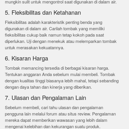
mungkin sulit untuk mengontrol saat digunakan di dalam air.
5. Fleksibilitas dan Ketahanan
Fleksibilitas adalah karakteristik penting benda yang
digunakan di dalam air. Carilah tombak yang memiliki
fleksibilitas cukup baik namun tetap kokoh pada saat
diperlukan. Uji dengan menekuk atau melemparkan tombak
untuk merasakan kekuatannya.
6. Kisaran Harga
Tombak memancing tersedia di berbagai kisaran harga.
Tentukan anggaran Anda sebelum mulai membeli. Tombak
dengan kualitas tinggi biasanya lebih mahal, tetapi sebanding
dengan daya tahan dan kinerja yang diberikan.
7. Ulasan dan Pengalaman Lain
Sebelum membeli, cari tahu ulasan dan pengalaman
pengguna lain melalui forum atau situs review. Pengalaman
mereka dapat memberikan wawasan yang lebih dalam
mengenai kelebihan dan kekurangan suatu produk.