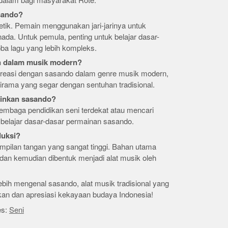
dalam bagi masyarakat Rote.
sando?
tik. Pemain menggunakan jari-jarinya untuk
da. Untuk pemula, penting untuk belajar dasar-
ba lagu yang lebih kompleks.
n dalam musik modern?
rkreasi dengan sasando dalam genre musik modern,
 irama yang segar dengan sentuhan tradisional.
ainkan sasando?
lembaga pendidikan seni terdekat atau mencari
uk belajar dasar-dasar permainan sasando.
duksi?
mpilan tangan yang sangat tinggi. Bahan utama
ih dan kemudian dibentuk menjadi alat musik oleh
bih mengenal sasando, alat musik tradisional yang
ikan dan apresiasi kekayaan budaya Indonesia!
es:
Seni