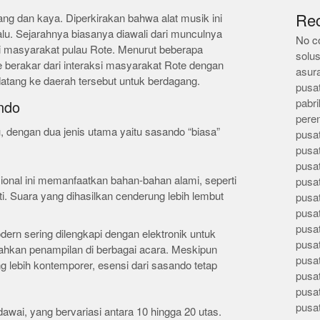
ng dan kaya. Diperkirakan bahwa alat musik ini
Re
alu. Sejarahnya biasanya diawali dari munculnya
No c
di masyarakat pulau Rote. Menurut beberapa
solus
 berakar dari interaksi masyarakat Rote dengan
asur
 datang ke daerah tersebut untuk berdagang.
pusa
pabri
ndo
pere
u, dengan dua jenis utama yaitu sasando “biasa”
pusa
pusa
pusa
sional ini memanfaatkan bahan-bahan alami, seperti
pusa
i. Suara yang dihasilkan cenderung lebih lembut
pusa
pusa
pusa
ern sering dilengkapi dengan elektronik untuk
pusa
kan penampilan di berbagai acara. Meskipun
pusa
lebih kontemporer, esensi dari sasando tetap
pusa
pusa
pusa
awai, yang bervariasi antara 10 hingga 20 utas.