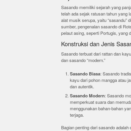
Sasando memiliki sejarah yang panja
telah ada sejak ratusan tahun yang l
alat musik serupa, yaitu “sasandu” 
sumber, pengenalan sasando di Rote
pelaut asing, seperti Portugis, yang
Konstruksi dan Jenis Sasa
Sasando terbuat dari rattan dan kay
dan sasando “modern.”
Sasando Biasa
: Sasando tradi
kayu dari pohon mangga atau jat
dan autentik.
Sasando Modern
: Sasando mod
memperkuat suara dan memudah
menggunakan bahan-bahan yang 
terjaga.
Bagian penting dari sasando adalah d