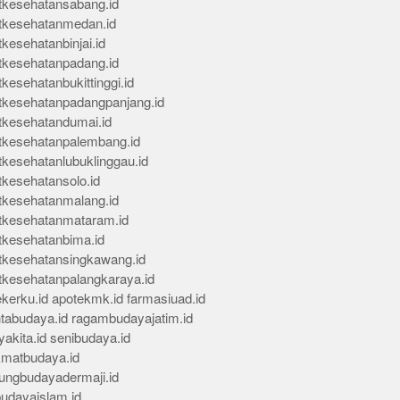
tkesehatansabang.id
tkesehatanmedan.id
kesehatanbinjai.id
tkesehatanpadang.id
kesehatanbukittinggi.id
tkesehatanpadangpanjang.id
tkesehatandumai.id
tkesehatanpalembang.id
tkesehatanlubuklinggau.id
tkesehatansolo.id
tkesehatanmalang.id
tkesehatanmataram.id
tkesehatanbima.id
tkesehatansingkawang.id
tkesehatanpalangkaraya.id
kerku.id
apotekmk.id
farmasiuad.id
ntabudaya.id
ragambudayajatim.id
akita.id
senibudaya.id
kmatbudaya.id
ungbudayadermaji.id
budayaislam.id