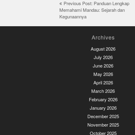
Post
Previous Post: Panduan Lengkap
Memahami Mandau: Sejarah dan
navigation
Kegunaannya
Archives
August 2026
July 2026
June 2026
May 2026
April 2026
March 2026
February 2026
January 2026
December 2025
November 2025
October 2025