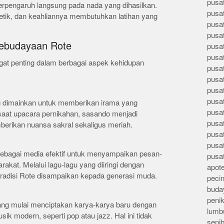
pusa
erpengaruh langsung pada nada yang dihasilkan.
pusa
tik, dan keahliannya membutuhkan latihan yang
pusat
pusa
ebudayaan Rote
pusat
pusa
at penting dalam berbagai aspek kehidupan
pusa
pusa
pusa
pusa
g dimainkan untuk memberikan irama yang
pusa
saat upacara pernikahan, sasando menjadi
pusa
berikan nuansa sakral sekaligus meriah.
pusa
pusa
sebagai media efektif untuk menyampaikan pesan-
pusa
akat. Melalui lagu-lagu yang diiringi dengan
apote
 tradisi Rote disampaikan kepada generasi muda.
peci
buday
peni
 yang mulai menciptakan karya-karya baru dengan
lumb
 modern, seperti pop atau jazz. Hal ini tidak
seni