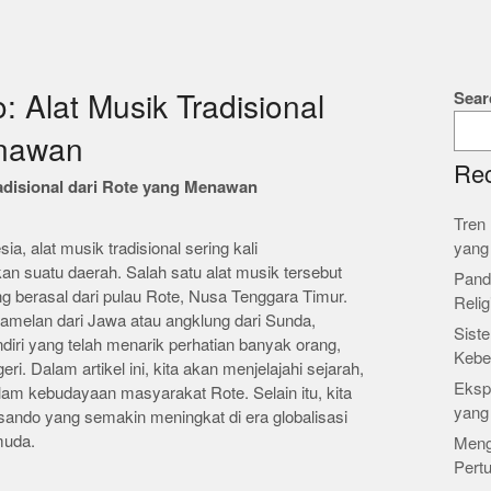
Sear
 Alat Musik Tradisional
enawan
Rec
adisional dari Rote yang Menawan
Tren 
, alat musik tradisional sering kali
yang
 suatu daerah. Salah satu alat musik tersebut
Pand
ng berasal dari pulau Rote, Nusa Tenggara Timur.
Relig
amelan dari Jawa atau angklung dari Sunda,
Siste
ri yang telah menarik perhatian banyak orang,
Kebe
ri. Dalam artikel ini, kita akan menjelajahi sejarah,
Ekspl
am kebudayaan masyarakat Rote. Selain itu, kita
yang
ando yang semakin meningkat di era globalisasi
muda.
Meng
Pert