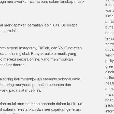
i juga menawarkan warna baru dalam lanskap musik
kebu
wart
sime
satla
ai mendapatkan perhatian lebih luas. Beberapa
buff
antara lain:
eatd
texa
zorr
form seperti Instagram, TikTok, dan YouTube telah
davi
a audiens global. Banyak pelaku musik yang
wilk
 mereka secara online, yang menimbulkan
guil
gar luar daerah.
gree
cinci
full
a sering kali menonjolkan sasando sebagai daya
heal
do sering menyedot perhatian penonton dan
amaz
ang pada alat musik ini.
marr
polre
telah mulai memasukkan sasando dalam kurikulum
infot
itif dalam melestarikan dan mengajarkan generasi
info