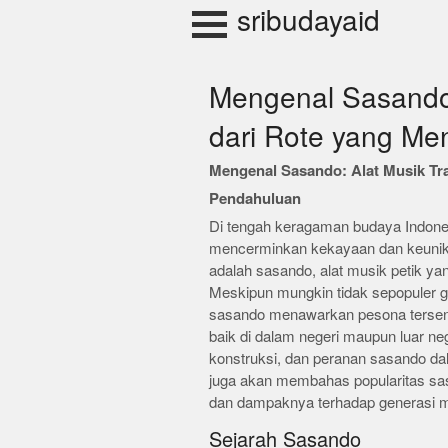
Skip
sribudayaid
to
content
Mengenal Sasando:
dari Rote yang M
Mengenal Sasando: Alat Musik Tr
Pendahuluan
Di tengah keragaman budaya Indonesia
mencerminkan kekayaan dan keunikan
adalah sasando, alat musik petik ya
Meskipun mungkin tidak sepopuler g
sasando menawarkan pesona tersendi
baik di dalam negeri maupun luar nege
konstruksi, dan peranan sasando dal
juga akan membahas popularitas sas
dan dampaknya terhadap generasi 
Sejarah Sasando