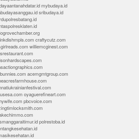
dayaantanahdatar.id
mybudaya.id
abudayasanggau.id
sribudaya.id
rdupolresbatang.id
ntaspolresklaten.id
alogrovechamber.org
rinkdishmpls.com
craftycutz.com
sgirlreads.com
williemcginest.com
osrestaurant.com
dsonhardscapes.com
insactiongraphics.com
tybunnies.com
acemgmtgroup.com
neacresfarmhouse.com
nnatiukrainianfestival.com
housesa.com
oyaguerefineart.com
thywife.com
pbcvoice.com
ingtimlocksmith.com
akechimmo.com
smanggaraitimur.id
polrestoba.id
entangkesehatan.id
rmasikesehatan.id