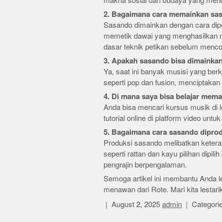
makna sosial dan budaya yang men
2. Bagaimana cara memainkan sa
Sasando dimainkan dengan cara dipe
memetik dawai yang menghasilkan na
dasar teknik petikan sebelum menco
3. Apakah sasando bisa dimainka
Ya, saat ini banyak musisi yang be
seperti pop dan fusion, menciptakan
4. Di mana saya bisa belajar mem
Anda bisa mencari kursus musik di 
tutorial online di platform video unt
5. Bagaimana cara sasando dipro
Produksi sasando melibatkan ketera
seperti rattan dan kayu pilihan dipil
pengrajin berpengalaman.
Semoga artikel ini membantu Anda le
menawan dari Rote. Mari kita lestar
August 2, 2025
admin
Categori