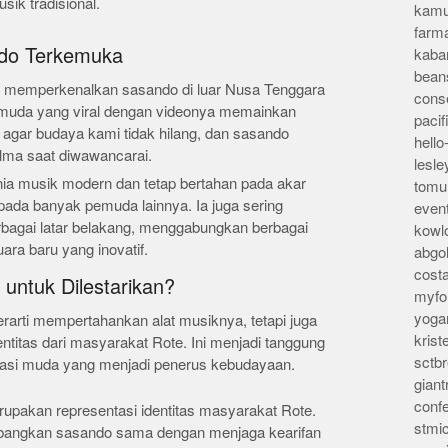
sik tradisional.
kamu
farm
ndo Terkemuka
kaba
bean
es memperkenalkan sasando di luar Nusa Tenggara
conse
 muda yang viral dengan videonya memainkan
pacif
n agar budaya kami tidak hilang, dan sasando
hello
alma saat diwawancarai.
lesl
nia musik modern dan tetap bertahan pada akar
tomu
ada banyak pemuda lainnya. Ia juga sering
even
erbagai latar belakang, menggabungkan berbagai
kowl
ra baru yang inovatif.
abgo
cost
untuk Dilestarikan?
myfor
yoga
rarti mempertahankan alat musiknya, tetapi juga
kris
ntitas dari masyarakat Rote. Ini menjadi tanggung
sctb
rasi muda yang menjadi penerus kebudayaan.
giant
conf
upakan representasi identitas masyarakat Rote.
stmi
ngkan sasando sama dengan menjaga kearifan