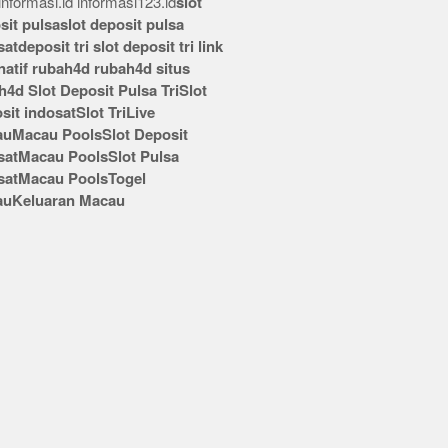
nformasi.id
informasi123.id
slot
sit pulsa
slot deposit pulsa
sat
deposit tri
slot deposit tri
link
rnatif rubah4d
rubah4d
situs
h4d
Slot Deposit Pulsa Tri
Slot
sit indosat
Slot Tri
Live
au
Macau Pools
Slot Deposit
sat
Macau Pools
Slot Pulsa
sat
Macau Pools
Togel
au
Keluaran Macau