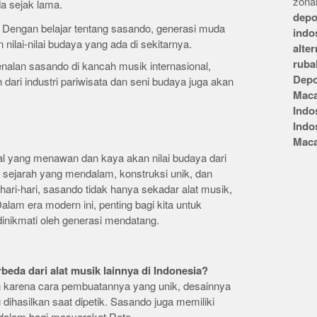
zonai
a sejak lama.
depo
: Dengan belajar tentang sasando, generasi muda
indo
nilai-nilai budaya yang ada di sekitarnya.
alte
ruba
enalan sasando di kancah musik internasional,
Depo
 dari industri pariwisata dan seni budaya juga akan
Mac
Indo
Indo
Mac
al yang menawan dan kaya akan nilai budaya dari
sejarah yang mendalam, konstruksi unik, dan
ari-hari, sasando tidak hanya sekadar alat musik,
Dalam era modern ini, penting bagi kita untuk
dinikmati oleh generasi mendatang.
eda dari alat musik lainnya di Indonesia?
in karena cara pembuatannya yang unik, desainnya
dihasilkan saat dipetik. Sasando juga memiliki