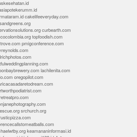
skesehatan.id
asiapotekerumm.id
rmataram.id
cakelifeeveryday.com
sandgreens.org
rvationsolutions.org
curbearth.com
icocolombia.org
topfoodish.com
-trove.com
pmigconference.com
eyreynolds.com
lrichphotos.com
tfulweddingplanning.com
oonbaybrewery.com
lachilenita.com
lo.com
oregopilot.com
aricacasadaretodream.com
tworthpodiatrist.com
retreatpro.com
tenjanephotography.com
rescue.org
srchurch.org
rusticpizza.com
erencecallstomeatballs.com
chaelwtby.org
keamananinformasi.id