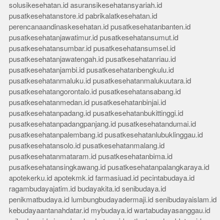
solusikesehatan.id
asuransikesehatansyariah.id
pusatkesehatanstore.id
pabrikalatkesehatan.id
perencanaandinaskesehatan.id
pusatkesehatanbanten.id
pusatkesehatanjawatimur.id
pusatkesehatansumut.id
pusatkesehatansumbar.id
pusatkesehatansumsel.id
pusatkesehatanjawatengah.id
pusatkesehatanriau.id
pusatkesehatanjambi.id
pusatkesehatanbengkulu.id
pusatkesehatanmaluku.id
pusatkesehatanmalukuutara.id
pusatkesehatangorontalo.id
pusatkesehatansabang.id
pusatkesehatanmedan.id
pusatkesehatanbinjai.id
pusatkesehatanpadang.id
pusatkesehatanbukittinggi.id
pusatkesehatanpadangpanjang.id
pusatkesehatandumai.id
pusatkesehatanpalembang.id
pusatkesehatanlubuklinggau.id
pusatkesehatansolo.id
pusatkesehatanmalang.id
pusatkesehatanmataram.id
pusatkesehatanbima.id
pusatkesehatansingkawang.id
pusatkesehatanpalangkaraya.id
apotekerku.id
apotekmk.id
farmasiuad.id
pecintabudaya.id
ragambudayajatim.id
budayakita.id
senibudaya.id
penikmatbudaya.id
lumbungbudayadermaji.id
senibudayaislam.id
kebudayaantanahdatar.id
mybudaya.id
wartabudayasanggau.id