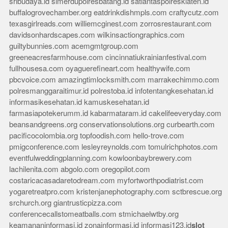
sribudaya.id
simerdupolresbatang.id
satlantaspolresklaten.id
buffalogrovechamber.org
eatdrinkdishmpls.com
craftycutz.com
texasgirlreads.com
williemcginest.com
zorrosrestaurant.com
davidsonhardscapes.com
wilkinsactiongraphics.com
guiltybunnies.com
acemgmtgroup.com
greeneacresfarmhouse.com
cincinnatiukrainianfestival.com
fullhousesa.com
oyaguerefineart.com
healthywife.com
pbcvoice.com
amazingtimlocksmith.com
marrakechimmo.com
polresmanggaraitimur.id
polrestoba.id
infotentangkesehatan.id
informasikesehatan.id
kamuskesehatan.id
farmasiapotekerumm.id
kabarmataram.id
cakelifeeveryday.com
beansandgreens.org
conservationsolutions.org
curbearth.com
pacificocolombia.org
topfoodish.com
hello-trove.com
pmigconference.com
lesleyreynolds.com
tomulrichphotos.com
eventfulweddingplanning.com
kowloonbaybrewery.com
lachilenita.com
abgolo.com
oregopilot.com
costaricacasadaretodream.com
myfortworthpodiatrist.com
yogaretreatpro.com
kristenjanephotography.com
sctbrescue.org
srchurch.org
giantrusticpizza.com
conferencecallstomeatballs.com
stmichaelwtby.org
keamananinformasi.id
zonainformasi.id
informasi123.id
slot