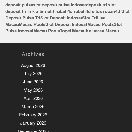
deposit pulsa
slot deposit pulsa indosat
deposit tri
slot
deposit tri
link alternatif rubah4d
rubah4d
situs rubah4d
Slot
Deposit Pulsa Tri
Slot Deposit indosat
Slot Tri
Live
Macau
Macau Pools
Slot Deposit Indosat
Macau Pools
Slot
Pulsa Indosat
Macau Pools
Togel Macau
Keluaran Macau
Archives
August 2026
July 2026
June 2026
May 2026
April 2026
March 2026
February 2026
January 2026
December 2025