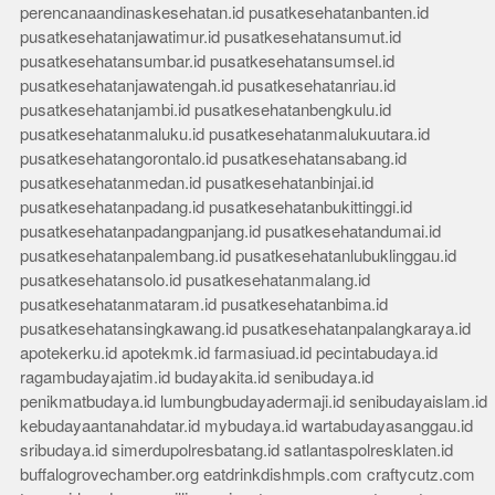
perencanaandinaskesehatan.id
pusatkesehatanbanten.id
pusatkesehatanjawatimur.id
pusatkesehatansumut.id
pusatkesehatansumbar.id
pusatkesehatansumsel.id
pusatkesehatanjawatengah.id
pusatkesehatanriau.id
pusatkesehatanjambi.id
pusatkesehatanbengkulu.id
pusatkesehatanmaluku.id
pusatkesehatanmalukuutara.id
pusatkesehatangorontalo.id
pusatkesehatansabang.id
pusatkesehatanmedan.id
pusatkesehatanbinjai.id
pusatkesehatanpadang.id
pusatkesehatanbukittinggi.id
pusatkesehatanpadangpanjang.id
pusatkesehatandumai.id
pusatkesehatanpalembang.id
pusatkesehatanlubuklinggau.id
pusatkesehatansolo.id
pusatkesehatanmalang.id
pusatkesehatanmataram.id
pusatkesehatanbima.id
pusatkesehatansingkawang.id
pusatkesehatanpalangkaraya.id
apotekerku.id
apotekmk.id
farmasiuad.id
pecintabudaya.id
ragambudayajatim.id
budayakita.id
senibudaya.id
penikmatbudaya.id
lumbungbudayadermaji.id
senibudayaislam.id
kebudayaantanahdatar.id
mybudaya.id
wartabudayasanggau.id
sribudaya.id
simerdupolresbatang.id
satlantaspolresklaten.id
buffalogrovechamber.org
eatdrinkdishmpls.com
craftycutz.com