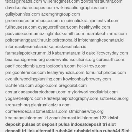
texasgirlreads.com
williemcginest.com
zorrosrestaurant.com
davidsonhardscapes.com
wilkinsactiongraphics.com
guiltybunnies.com
acemgmtgroup.com
greeneacresfarmhouse.com
cincinnatiukrainianfestival.com
fullhousesa.com
oyaguerefineart.com
healthywife.com
pbcvoice.com
amazingtimlocksmith.com
marrakechimmo.com
polresmanggaraitimur.id
polrestoba.id
infotentangkesehatan.id
informasikesehatan.id
kamuskesehatan.id
farmasiapotekerumm.id
kabarmataram.id
cakelifeeveryday.com
beansandgreens.org
conservationsolutions.org
curbearth.com
pacificocolombia.org
topfoodish.com
hello-trove.com
pmigconference.com
lesleyreynolds.com
tomulrichphotos.com
eventfulweddingplanning.com
kowloonbaybrewery.com
lachilenita.com
abgolo.com
oregopilot.com
costaricacasadaretodream.com
myfortworthpodiatrist.com
yogaretreatpro.com
kristenjanephotography.com
sctbrescue.org
srchurch.org
giantrusticpizza.com
conferencecallstomeatballs.com
stmichaelwtby.org
keamananinformasi.id
zonainformasi.id
informasi123.id
slot
deposit pulsa
slot deposit pulsa indosat
deposit tri
slot
deposit tri
link alternatif rubah4d
rubah4d
situs rubah4d
Slot