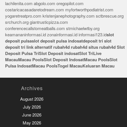
lachilenita.com
abgolo.com
oregopilot.com
costaricacasadaretodream.com
myfortworthpodiatrist.com
yogaretreatpro.com
kristenjanephotography.com
sctbrescue.org
srchurch.org
giantrusticpizza.com
conferencecallstomeatballs.com
stmichaelwtby.org
keamananinformasi.id
zonainformasi.id
informasi123.id
slot
deposit pulsa
slot deposit pulsa indosat
deposit tri
slot
deposit tri
link alternatif rubah4d
rubah4d
situs rubah4d
Slot
Deposit Pulsa Tri
Slot Deposit indosat
Slot Tri
Live
Macau
Macau Pools
Slot Deposit Indosat
Macau Pools
Slot
Pulsa Indosat
Macau Pools
Togel Macau
Keluaran Macau
Archives
August 2026
July 2026
June 2026
May 2026