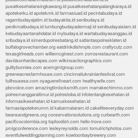
pusatkesehatansingkawang.id
pusatkesehatanpalangkaraya.id
apotekerku.id
apotekmk.id
farmasiuad.id
pecintabudaya.id
ragambudayajatim.id
budayakita.id
senibudaya.id
penikmatbudaya.id
lumbungbudayadermaji.id
senibudayaislam.id
kebudayaantanahdatar.id
mybudaya.id
wartabudayasanggau.id
sribudaya.id
simerdupolresbatang.id
satlantaspolresklaten.id
buffalogrovechamber.org
eatdrinkdishmpls.com
craftycutz.com
texasgirlreads.com
williemcginest.com
zorrosrestaurant.com
davidsonhardscapes.com
wilkinsactiongraphics.com
guiltybunnies.com
acemgmtgroup.com
greeneacresfarmhouse.com
cincinnatiukrainianfestival.com
fullhousesa.com
oyaguerefineart.com
healthywife.com
pbcvoice.com
amazingtimlocksmith.com
marrakechimmo.com
polresmanggaraitimur.id
polrestoba.id
infotentangkesehatan.id
informasikesehatan.id
kamuskesehatan.id
farmasiapotekerumm.id
kabarmataram.id
cakelifeeveryday.com
beansandgreens.org
conservationsolutions.org
curbearth.com
pacificocolombia.org
topfoodish.com
hello-trove.com
pmigconference.com
lesleyreynolds.com
tomulrichphotos.com
eventfulweddingplanning.com
kowloonbaybrewery.com