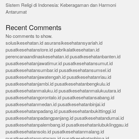
Sistem Religi di Indonesia: Keberagaman dan Harmoni
Antarumat
Recent Comments
No comments to show.
solusikesehatan.id
asuransikesehatansyariah.id
pusatkesehatanstore.id
pabrikalatkesehatan.id
perencanaandinaskesehatan.id
pusatkesehatanbanten.id
pusatkesehatanjawatimur.id
pusatkesehatansumut.id
pusatkesehatansumbar.id
pusatkesehatansumsel.id
pusatkesehatanjawatengah.id
pusatkesehatanriau.id
pusatkesehatanjambi.id
pusatkesehatanbengkulu.id
pusatkesehatanmaluku.id
pusatkesehatanmalukuutara.id
pusatkesehatangorontalo.id
pusatkesehatansabang.id
pusatkesehatanmedan.id
pusatkesehatanbinjai.id
pusatkesehatanpadang.id
pusatkesehatanbukittinggi.id
pusatkesehatanpadangpanjang.id
pusatkesehatandumai.id
pusatkesehatanpalembang.id
pusatkesehatanlubuklinggau.id
pusatkesehatansolo.id
pusatkesehatanmalang.id
pusatkesehatanmataram.id
pusatkesehatanbima.id