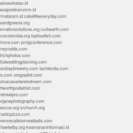
skesehatan.id
asiapotekerumm.id
rmataram.id
cakelifeeveryday.com
sandgreens.org
rvationsolutions.org
curbearth.com
icocolombia.org
topfoodish.com
-trove.com
pmigconference.com
eyreynolds.com
lrichphotos.com
tfulweddingplanning.com
oonbaybrewery.com
lachilenita.com
lo.com
oregopilot.com
aricacasadaretodream.com
tworthpodiatrist.com
retreatpro.com
tenjanephotography.com
rescue.org
srchurch.org
rusticpizza.com
erencecallstomeatballs.com
chaelwtby.org
keamananinformasi.id