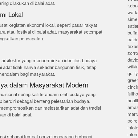
ering dilakukan di balai adat.
kebu
wart
mi Lokal
sime
usat kegiatan ekonomi lokal, seperti pasar rakyat
satla
 atau festival di balai adat, masyarakat setempat
buff
ingkatkan pendapatan.
eatd
texa
zorr
davi
an arsitektur yang mencerminkan identitas budaya
wilk
 adat tidak hanya sekadar bangunan fisik, tetapi
guil
 mendalam bagi masyarakat.
gree
nya dalam Masyarakat Modern
cinci
full
i tradisional sering kali terancam oleh budaya yang
heal
p berdiri sebagai benteng pelestarian budaya.
amaz
mempromosikan dan melestarikan adat dan tradisi
marr
n di balai adat.
polre
infot
info
ungsi sebagai tempat penyelenggaraan berbagai