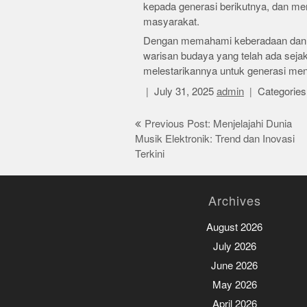
kepada generasi berikutnya, dan mem
masyarakat.
Dengan memahami keberadaan dan pe
warisan budaya yang telah ada sejak 
melestarikannya untuk generasi me
July 31, 2025
admin
Categories
Post
Previous Post: Menjelajahi Dunia
Musik Elektronik: Trend dan Inovasi
navigation
Terkini
Archives
August 2026
July 2026
June 2026
May 2026
April 2026