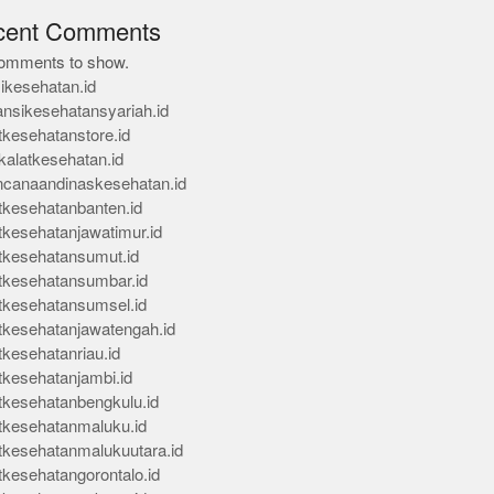
cent Comments
omments to show.
ikesehatan.id
ansikesehatansyariah.id
tkesehatanstore.id
kalatkesehatan.id
ncanaandinaskesehatan.id
tkesehatanbanten.id
tkesehatanjawatimur.id
tkesehatansumut.id
tkesehatansumbar.id
tkesehatansumsel.id
tkesehatanjawatengah.id
tkesehatanriau.id
tkesehatanjambi.id
tkesehatanbengkulu.id
tkesehatanmaluku.id
tkesehatanmalukuutara.id
tkesehatangorontalo.id