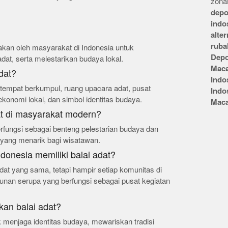
zonai
depo
indo
alte
ruba
akan oleh masyarakat di Indonesia untuk
Depo
at, serta melestarikan budaya lokal.
Mac
adat?
Indo
i tempat berkumpul, ruang upacara adat, pusat
Indo
onomi lokal, dan simbol identitas budaya.
Mac
at di masyarakat modern?
rfungsi sebagai benteng pelestarian budaya dan
a yang menarik bagi wisatawan.
donesia memiliki balai adat?
dat yang sama, tetapi hampir setiap komunitas di
unan serupa yang berfungsi sebagai pusat kegiatan
kan balai adat?
k menjaga identitas budaya, mewariskan tradisi