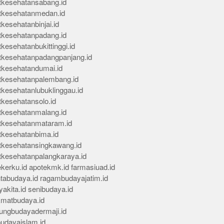
tkesehatansabang.id
tkesehatanmedan.id
kesehatanbinjai.id
tkesehatanpadang.id
kesehatanbukittinggi.id
tkesehatanpadangpanjang.id
tkesehatandumai.id
tkesehatanpalembang.id
tkesehatanlubuklinggau.id
tkesehatansolo.id
tkesehatanmalang.id
tkesehatanmataram.id
tkesehatanbima.id
tkesehatansingkawang.id
tkesehatanpalangkaraya.id
kerku.id
apotekmk.id
farmasiuad.id
ntabudaya.id
ragambudayajatim.id
akita.id
senibudaya.id
kmatbudaya.id
ungbudayadermaji.id
budayaislam.id