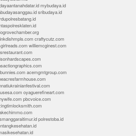
dayaantanahdatar.id
mybudaya.id
abudayasanggau.id
sribudaya.id
rdupolresbatang.id
ntaspolresklaten.id
alogrovechamber.org
rinkdishmpls.com
craftycutz.com
sgirlreads.com
williemcginest.com
osrestaurant.com
dsonhardscapes.com
insactiongraphics.com
tybunnies.com
acemgmtgroup.com
neacresfarmhouse.com
nnatiukrainianfestival.com
housesa.com
oyaguerefineart.com
thywife.com
pbcvoice.com
ingtimlocksmith.com
akechimmo.com
smanggaraitimur.id
polrestoba.id
entangkesehatan.id
rmasikesehatan.id