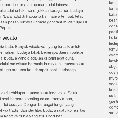
kamu
an tamu besar atau upacara adat lainnya.
farm
lai adat untuk menunjukkan keragaman budaya
kaba
i. “Balai adat di Papua bukan hanya tempat, tetapi
bean
san-pesan budaya kepada generasi muda,” ujar Dr.
conse
 Papua.
pacif
riwisata
hello
lesl
ariwisata. Banyak wisatawan yang tertarik untuk
tomu
 memahami budaya lokal. Beberapa daerah bahkan
even
 budaya yang diadakan di balai adat guna
kowl
lalui pariwisata berbasis budaya ini, masyarakat
abgo
tapi juga memberikan dampak positif terhadap
cost
myfor
yoga
kris
l dari kehidupan masyarakat Indonesia. Sejak
sctb
i adat berperan penting dalam menyimpan,
giant
-nilai budaya. Dengan berbagai fungsi yang
conf
ahwa tradisi dan identitas budaya suatu komunitas
stmi
am konteks dunia yang terus berubah.