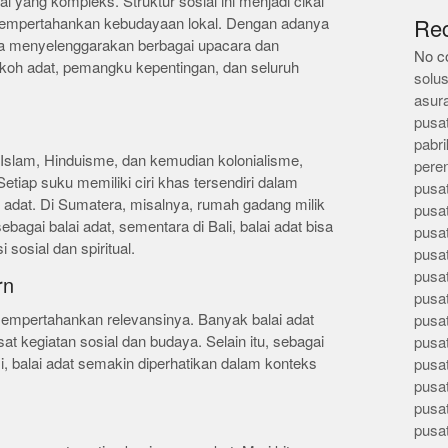
al yang kompleks. Struktur sosial ini menjadi cikal
 mempertahankan kebudayaan lokal. Dengan adanya
Re
sa menyelenggarakan berbagai upacara dan
No c
koh adat, pemangku kepentingan, dan seluruh
solus
asur
pusa
pabri
Islam, Hinduisme, dan kemudian kolonialisme,
pere
etiap suku memiliki ciri khas tersendiri dalam
pusa
adat. Di Sumatera, misalnya, rumah gadang milik
pusa
bagai balai adat, sementara di Bali, balai adat bisa
pusa
 sosial dan spiritual.
pusa
pusa
rn
pusa
mempertahankan relevansinya. Banyak balai adat
pusa
t kegiatan sosial dan budaya. Selain itu, sebagai
pusa
, balai adat semakin diperhatikan dalam konteks
pusa
pusa
pusa
pusa