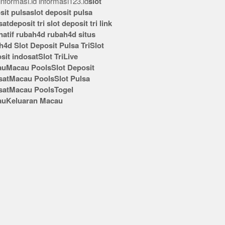
nformasi.id
informasi123.id
slot
sit pulsa
slot deposit pulsa
sat
deposit tri
slot deposit tri
link
rnatif rubah4d
rubah4d
situs
h4d
Slot Deposit Pulsa Tri
Slot
sit indosat
Slot Tri
Live
au
Macau Pools
Slot Deposit
sat
Macau Pools
Slot Pulsa
sat
Macau Pools
Togel
au
Keluaran Macau