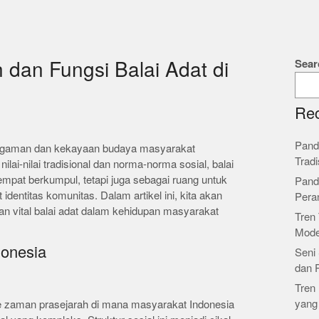
Sear
 dan Fungsi Balai Adat di
Rec
Pand
ragaman dan kekayaan budaya masyarakat
Tradi
nilai-nilai tradisional dan norma-norma sosial, balai
tempat berkumpul, tetapi juga sebagai ruang untuk
Pand
identitas komunitas. Dalam artikel ini, kita akan
Pera
ran vital balai adat dalam kehidupan masyarakat
Tren 
Mode
donesia
Seni 
dan 
Tren 
yang
 ke zaman prasejarah di mana masyarakat Indonesia