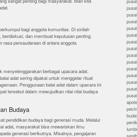
yang sangat penting bagi masyarakat. Mari kita
pusa
adat.
pusa
pusat
pusa
pusat
berkumpul bagi anggota komunitas. Di sinilah
pusa
i, berdiskusi, dan membuat keputusan penting.
pusa
n rasa persaudaraan di antara anggota
pusa
pusa
pusa
pusa
tuk menyelenggarakan berbagai upacara adat.
pusa
lai adat sering dipakai untuk menggelar ritual
pusa
agamaan. Penggunaan balai adat dalam upacara ini
pusa
at tersebut dalam mewujudkan nilai-nilai budaya
pusa
apote
rian Budaya
peci
buday
usat pendidikan budaya bagi generasi muda. Melalui
peni
lai adat, masyarakat bisa mewariskan ilmu
lumb
 kepada generasi berikutnya. Misalnya, pengajaran
seni