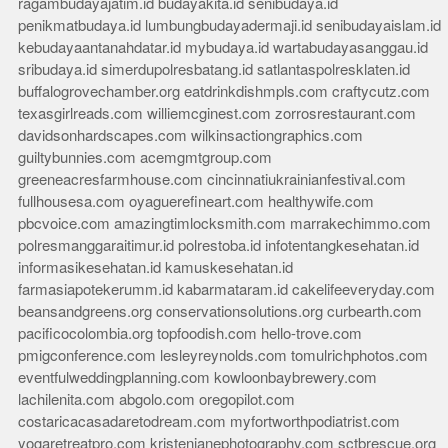
ragambudayajatim.id
budayakita.id
senibudaya.id
penikmatbudaya.id
lumbungbudayadermaji.id
senibudayaislam.id
kebudayaantanahdatar.id
mybudaya.id
wartabudayasanggau.id
sribudaya.id
simerdupolresbatang.id
satlantaspolresklaten.id
buffalogrovechamber.org
eatdrinkdishmpls.com
craftycutz.com
texasgirlreads.com
williemcginest.com
zorrosrestaurant.com
davidsonhardscapes.com
wilkinsactiongraphics.com
guiltybunnies.com
acemgmtgroup.com
greeneacresfarmhouse.com
cincinnatiukrainianfestival.com
fullhousesa.com
oyaguerefineart.com
healthywife.com
pbcvoice.com
amazingtimlocksmith.com
marrakechimmo.com
polresmanggaraitimur.id
polrestoba.id
infotentangkesehatan.id
informasikesehatan.id
kamuskesehatan.id
farmasiapotekerumm.id
kabarmataram.id
cakelifeeveryday.com
beansandgreens.org
conservationsolutions.org
curbearth.com
pacificocolombia.org
topfoodish.com
hello-trove.com
pmigconference.com
lesleyreynolds.com
tomulrichphotos.com
eventfulweddingplanning.com
kowloonbaybrewery.com
lachilenita.com
abgolo.com
oregopilot.com
costaricacasadaretodream.com
myfortworthpodiatrist.com
yogaretreatpro.com
kristenjanephotography.com
sctbrescue.org