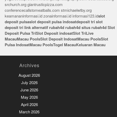
srchurch.org
giantrusticpizza.com
conferencecallstomeatballs.com
stmichaelwtby.org
keamananinformasi.id
zonainformasi.id
informasi123.id
slot
deposit pulsa
slot deposit pulsa indosat
deposit tri
slot
deposit tri
link alternatif rubah4d
rubah4d
situs rubah4d
Slot
Deposit Pulsa Tri
Slot Deposit indosat
Slot Tri
Live
Macau
Macau Pools
Slot Deposit Indosat
Macau Pools
Slot
Pulsa Indosat
Macau Pools
Togel Macau
Keluaran Macau
Archives
August 2026
July 2026
June 2026
May 2026
April 2026
March 2026