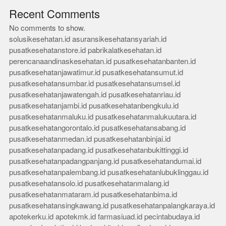
Recent Comments
No comments to show.
solusikesehatan.id
asuransikesehatansyariah.id
pusatkesehatanstore.id
pabrikalatkesehatan.id
perencanaandinaskesehatan.id
pusatkesehatanbanten.id
pusatkesehatanjawatimur.id
pusatkesehatansumut.id
pusatkesehatansumbar.id
pusatkesehatansumsel.id
pusatkesehatanjawatengah.id
pusatkesehatanriau.id
pusatkesehatanjambi.id
pusatkesehatanbengkulu.id
pusatkesehatanmaluku.id
pusatkesehatanmalukuutara.id
pusatkesehatangorontalo.id
pusatkesehatansabang.id
pusatkesehatanmedan.id
pusatkesehatanbinjai.id
pusatkesehatanpadang.id
pusatkesehatanbukittinggi.id
pusatkesehatanpadangpanjang.id
pusatkesehatandumai.id
pusatkesehatanpalembang.id
pusatkesehatanlubuklinggau.id
pusatkesehatansolo.id
pusatkesehatanmalang.id
pusatkesehatanmataram.id
pusatkesehatanbima.id
pusatkesehatansingkawang.id
pusatkesehatanpalangkaraya.id
apotekerku.id
apotekmk.id
farmasiuad.id
pecintabudaya.id