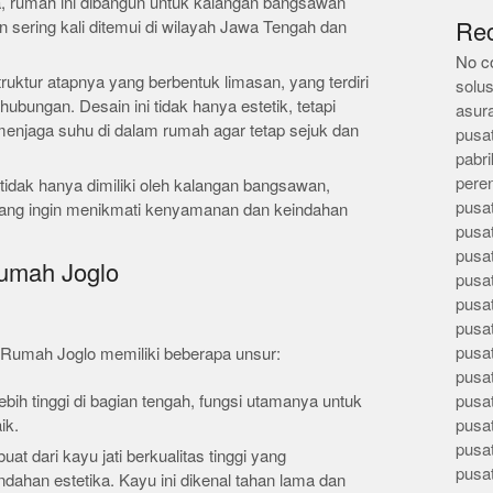
, rumah ini dibangun untuk kalangan bangsawan
an sering kali ditemui di wilayah Jawa Tengah dan
Re
No c
ruktur atapnya yang berbentuk limasan, yang terdiri
solus
hubungan. Desain ini tidak hanya estetik, tetapi
asur
i menjaga suhu di dalam rumah agar tetap sejuk dan
pusa
pabri
pere
 tidak hanya dimiliki oleh kalangan bangsawan,
pusa
yang ingin menikmati kenyamanan dan keindahan
pusa
pusa
Rumah Joglo
pusa
pusa
pusa
pusa
s Rumah Joglo memiliki beberapa unsur:
pusa
lebih tinggi di bagian tengah, fungsi utamanya untuk
pusa
ik.
pusa
pusa
uat dari kayu jati berkualitas tinggi yang
pusa
dahan estetika. Kayu ini dikenal tahan lama dan