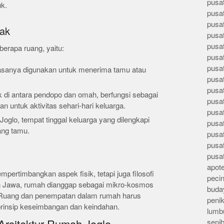
pusa
k.
pusa
pusat
tak
pusa
pusat
berapa ruang, yaitu:
pusa
pusa
iasanya digunakan untuk menerima tamu atau
pusa
pusa
k di antara pendopo dan omah, berfungsi sebagai
pusa
n untuk aktivitas sehari-hari keluarga.
pusa
oglo, tempat tinggal keluarga yang dilengkapi
pusa
ang tamu.
pusa
pusa
pusa
apote
ertimbangkan aspek fisik, tetapi juga filosofi
peci
 Jawa, rumah dianggap sebagai mikro-kosmos
buday
 Ruang dan penempatan dalam rumah harus
peni
rinsip keseimbangan dan keindahan.
lumb
seni