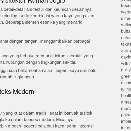
Arsitektur Rumah Joglo
kebu
detail-detail arsitektur dan keunikan desainnya.
wart
dan dinding, serta kombinasi warna kayu yang alami
sime
n. Beberapa elemen estetika yang menarik
satla
buff
eatd
pahat dengan tangan, menggambarkan berbagai
texa
zorr
ruang yang terbuka memungkinkan interaksi yang
davi
rta hubungan dengan lingkungan sekitar.
wilk
guil
nggunaan bahan-bahan alami seperti kayu dan batu
gree
ramah lingkungan.
cinci
full
teks Modern
heal
amaz
marr
yang kuat dalam tradisi, saat ini banyak arsitek
polre
glo ke dalam konsep modern. Misalnya,
infot
h modern seperti baja dan kaca, serta integrasi
info