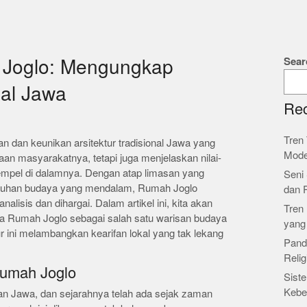
Sear
Joglo: Mengungkap
nal Jawa
Rec
Tren 
 dan keunikan arsitektur tradisional Jawa yang
Mode
n masyarakatnya, tetapi juga menjelaskan nilai-
enempel di dalamnya. Dengan atap limasan yang
Seni 
ntuhan budaya yang mendalam, Rumah Joglo
dan 
alisis dan dihargai. Dalam artikel ini, kita akan
Tren 
a Rumah Joglo sebagai salah satu warisan budaya
yang
ur ini melambangkan kearifan lokal yang tak lekang
Pand
Relig
Rumah Joglo
Siste
Kebe
an Jawa, dan sejarahnya telah ada sejak zaman