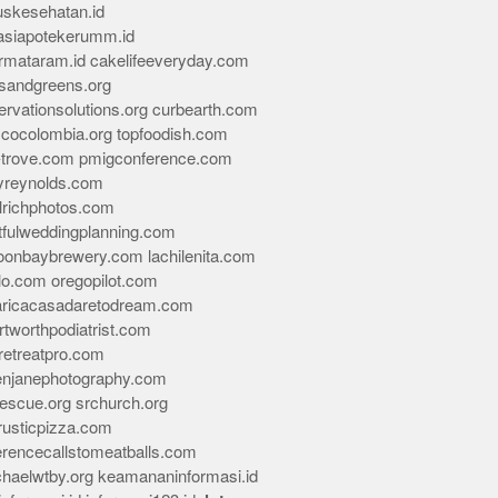
skesehatan.id
asiapotekerumm.id
rmataram.id
cakelifeeveryday.com
sandgreens.org
rvationsolutions.org
curbearth.com
icocolombia.org
topfoodish.com
-trove.com
pmigconference.com
eyreynolds.com
lrichphotos.com
tfulweddingplanning.com
oonbaybrewery.com
lachilenita.com
lo.com
oregopilot.com
aricacasadaretodream.com
tworthpodiatrist.com
retreatpro.com
tenjanephotography.com
rescue.org
srchurch.org
rusticpizza.com
erencecallstomeatballs.com
chaelwtby.org
keamananinformasi.id