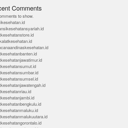
cent Comments
omments to show.
ikesehatan.id
ansikesehatansyariah.id
tkesehatanstore.id
kalatkesehatan.id
ncanaandinaskesehatan.id
tkesehatanbanten.id
tkesehatanjawatimur.id
tkesehatansumut.id
tkesehatansumbar.id
tkesehatansumsel.id
tkesehatanjawatengah.id
tkesehatanriau.id
tkesehatanjambi.id
tkesehatanbengkulu.id
tkesehatanmaluku.id
tkesehatanmalukuutara.id
tkesehatangorontalo.id