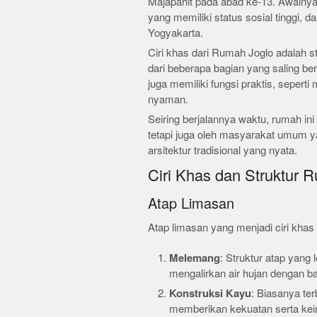
Majapahit pada abad ke-13. Awalnya
yang memiliki status sosial tinggi, d
Yogyakarta.
Ciri khas dari Rumah Joglo adalah st
dari beberapa bagian yang saling ber
juga memiliki fungsi praktis, sepert
nyaman.
Seiring berjalannya waktu, rumah ini
tetapi juga oleh masyarakat umum 
arsitektur tradisional yang nyata.
Ciri Khas dan Struktur 
Atap Limasan
Atap limasan yang menjadi ciri kha
Melemang
: Struktur atap yang 
mengalirkan air hujan dengan ba
Konstruksi Kayu
: Biasanya terb
memberikan kekuatan serta kein