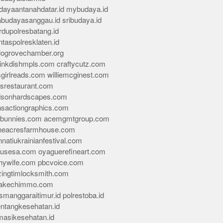
dayaantanahdatar.id
mybudaya.id
abudayasanggau.id
sribudaya.id
rdupolresbatang.id
ntaspolresklaten.id
alogrovechamber.org
rinkdishmpls.com
craftycutz.com
sgirlreads.com
williemcginest.com
osrestaurant.com
dsonhardscapes.com
insactiongraphics.com
tybunnies.com
acemgmtgroup.com
neacresfarmhouse.com
nnatiukrainianfestival.com
housesa.com
oyaguerefineart.com
thywife.com
pbcvoice.com
ingtimlocksmith.com
akechimmo.com
smanggaraitimur.id
polrestoba.id
entangkesehatan.id
rmasikesehatan.id