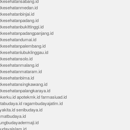
tkesehatansabang.id
tkesehatanmedan.id
kesehatanbinjai.id
tkesehatanpadang.id
kesehatanbukittinggi.id
tkesehatanpadangpanjang.id
tkesehatandumai.id
tkesehatanpalembang.id
tkesehatanlubuklinggau.id
tkesehatansolo.id
tkesehatanmalang.id
tkesehatanmataram.id
tkesehatanbima.id
tkesehatansingkawang.id
tkesehatanpalangkaraya.id
kerku.id
apotekmk.id
farmasiuad.id
ntabudaya.id
ragambudayajatim.id
akita.id
senibudaya.id
kmatbudaya.id
ungbudayadermaji.id
budayaislam.id