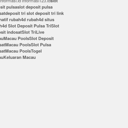
nformasi.id
informasi123.id
slot
sit pulsa
slot deposit pulsa
sat
deposit tri
slot deposit tri
link
rnatif rubah4d
rubah4d
situs
h4d
Slot Deposit Pulsa Tri
Slot
sit indosat
Slot Tri
Live
au
Macau Pools
Slot Deposit
sat
Macau Pools
Slot Pulsa
sat
Macau Pools
Togel
au
Keluaran Macau