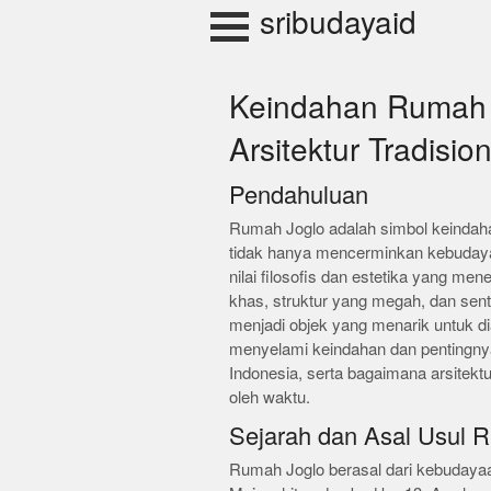
Skip
sribudayaid
to
content
Keindahan Rumah 
Arsitektur Tradisio
Pendahuluan
Rumah Joglo adalah simbol keindahan
tidak hanya mencerminkan kebudayaa
nilai filosofis dan estetika yang m
khas, struktur yang megah, dan se
menjadi objek yang menarik untuk dian
menyelami keindahan dan pentingny
Indonesia, serta bagaimana arsitekt
oleh waktu.
Sejarah dan Asal Usul 
Rumah Joglo berasal dari kebudaya