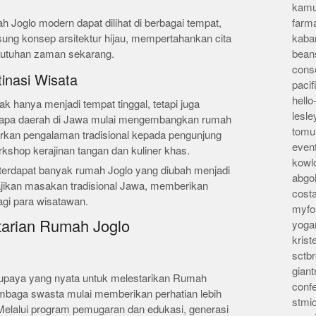
kamu
 Joglo modern dapat dilihat di berbagai tempat,
farm
sung konsep arsitektur hijau, mempertahankan cita
kaba
utuhan zaman sekarang.
bean
conse
inasi Wisata
pacif
hello
k hanya menjadi tempat tinggal, tetapi juga
lesl
erapa daerah di Jawa mulai mengembangkan rumah
tomu
rkan pengalaman tradisional kepada pengunjung
even
rkshop kerajinan tangan dan kuliner khas.
kowl
 terdapat banyak rumah Joglo yang diubah menjadi
abgo
jikan masakan tradisional Jawa, memberikan
cost
gi para wisatawan.
myfor
tarian Rumah Joglo
yoga
kris
sctb
giant
 upaya yang nyata untuk melestarikan Rumah
conf
embaga swasta mulai memberikan perhatian lebih
stmi
Melalui program pemugaran dan edukasi, generasi