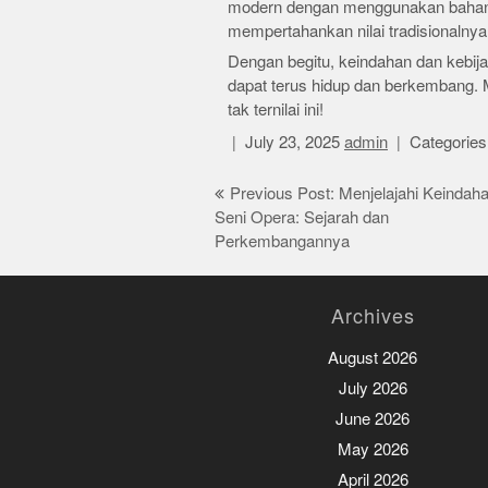
modern dengan menggunakan bahan d
mempertahankan nilai tradisionalnya
Dengan begitu, keindahan dan kebi
dapat terus hidup dan berkembang. M
tak ternilai ini!
July 23, 2025
admin
Categories
Post
Previous Post: Menjelajahi Keindah
Seni Opera: Sejarah dan
navigation
Perkembangannya
Archives
August 2026
July 2026
June 2026
May 2026
April 2026