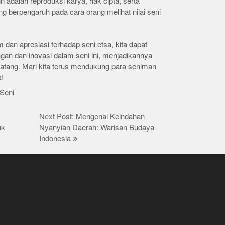
n adalah reproduksi karya, hak cipta, serta
ng berpengaruh pada cara orang melihat nilai seni
n apresiasi terhadap seni etsa, kita dapat
n dan inovasi dalam seni ini, menjadikannya
datang. Mari kita terus mendukung para seniman
!
Seni
Next Post: Mengenal Keindahan
uk
Nyanyian Daerah: Warisan Budaya
Indonesia