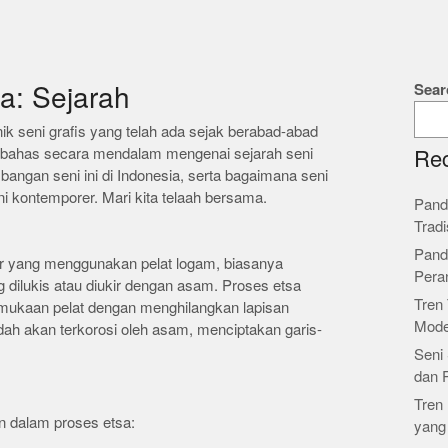
Sear
a: Sejarah
ik seni grafis yang telah ada sejak berabad-abad
membahas secara mendalam mengenai sejarah seni
Rec
bangan seni ini di Indonesia, serta bagaimana seni
ni kontemporer. Mari kita telaah bersama.
Pand
Tradi
Pand
r yang menggunakan pelat logam, biasanya
Pera
 dilukis atau diukir dengan asam. Proses etsa
Tren 
rmukaan pelat dengan menghilangkan lapisan
Mode
dah akan terkorosi oleh asam, menciptakan garis-
Seni 
dan 
Tren 
n dalam proses etsa:
yang