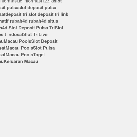
nformasi.id
informasi123.id
slot
sit pulsa
slot deposit pulsa
sat
deposit tri
slot deposit tri
link
rnatif rubah4d
rubah4d
situs
h4d
Slot Deposit Pulsa Tri
Slot
sit indosat
Slot Tri
Live
au
Macau Pools
Slot Deposit
sat
Macau Pools
Slot Pulsa
sat
Macau Pools
Togel
au
Keluaran Macau