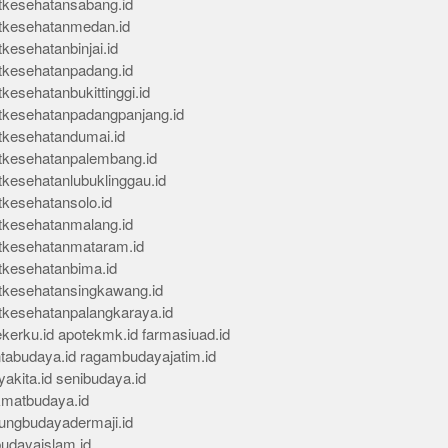
tkesehatansabang.id
tkesehatanmedan.id
kesehatanbinjai.id
tkesehatanpadang.id
kesehatanbukittinggi.id
tkesehatanpadangpanjang.id
tkesehatandumai.id
tkesehatanpalembang.id
tkesehatanlubuklinggau.id
tkesehatansolo.id
tkesehatanmalang.id
tkesehatanmataram.id
tkesehatanbima.id
tkesehatansingkawang.id
tkesehatanpalangkaraya.id
kerku.id
apotekmk.id
farmasiuad.id
ntabudaya.id
ragambudayajatim.id
akita.id
senibudaya.id
kmatbudaya.id
ungbudayadermaji.id
budayaislam.id