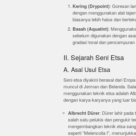
Kering (Drypoint)
: Goresan la
dengan menggunakan alat tajam
biasanya lebih halus dan berteks
Basah (Aquatint)
: Menggunakan
sebelum digunakan dengan asa
gradasi tonal dan pencampuran 
II. Sejarah Seni Etsa
A. Asal Usul Etsa
Seni etsa diyakini berasal dari Eropa
muncul di Jerman dan Belanda. Sala
menggunakan teknik etsa adalah Alb
dengan karya-karyanya yang luar bi
Albrecht Dürer
: Dürer lahir pada
salah satu pelukis dan pengukir t
mengembangkan teknik etsa sanga
seperti “Melencolia I”, menunjukka