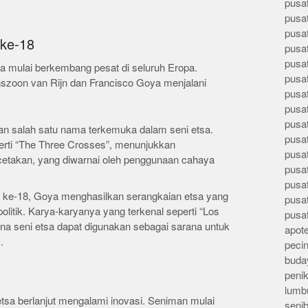
pusa
pusa
pusat
 ke-18
pusa
pusat
sa mulai berkembang pesat di seluruh Eropa.
pusa
zoon van Rijn dan Francisco Goya menjalani
pusa
pusa
pusa
n salah satu nama terkemuka dalam seni etsa.
pusa
erti “The Three Crosses”, menunjukkan
pusa
etakan, yang diwarnai oleh penggunaan cahaya
pusa
pusa
d ke-18, Goya menghasilkan serangkaian etsa yang
pusa
olitik. Karya-karyanya yang terkenal seperti “Los
pusa
a seni etsa dapat digunakan sebagai sarana untuk
apote
.
peci
buday
peni
lumb
tsa berlanjut mengalami inovasi. Seniman mulai
seni