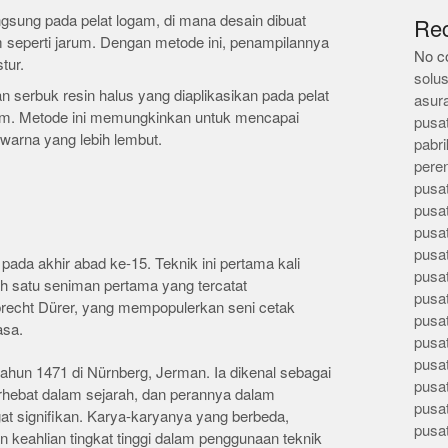
ngsung pada pelat logam, di mana desain dibuat
Re
 seperti jarum. Dengan metode ini, penampilannya
No c
tur.
solus
 serbuk resin halus yang diaplikasikan pada pelat
asur
m. Metode ini memungkinkan untuk mencapai
pusa
warna yang lebih lembut.
pabri
pere
pusa
pusa
pusa
pusa
 pada akhir abad ke-15. Teknik ini pertama kali
pusa
h satu seniman pertama yang tercatat
pusa
recht Dürer, yang mempopulerkan seni cetak
pusa
asa.
pusa
pusa
 tahun 1471 di Nürnberg, Jerman. Ia dikenal sebagai
pusa
erhebat dalam sejarah, dan perannya dalam
pusa
t signifikan. Karya-karyanya yang berbeda,
pusa
n keahlian tingkat tinggi dalam penggunaan teknik