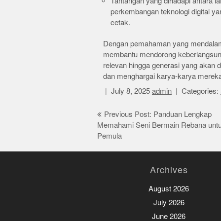
Tantangan yang dihadapi antara lai
perkembangan teknologi digital ya
cetak.
Dengan pemahaman yang mendalam da
membantu mendorong keberlangsunga
relevan hingga generasi yang akan 
dan menghargai karya-karya mereka
July 8, 2025
admin
Categories:
Post
Previous Post: Panduan Lengkap
Memahami Seni Bermain Rebana unt
navigation
Pemula
Archives
August 2026
July 2026
June 2026