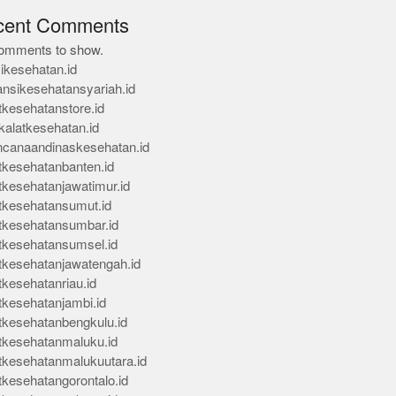
cent Comments
omments to show.
ikesehatan.id
ansikesehatansyariah.id
tkesehatanstore.id
kalatkesehatan.id
ncanaandinaskesehatan.id
tkesehatanbanten.id
tkesehatanjawatimur.id
tkesehatansumut.id
tkesehatansumbar.id
tkesehatansumsel.id
tkesehatanjawatengah.id
tkesehatanriau.id
tkesehatanjambi.id
tkesehatanbengkulu.id
tkesehatanmaluku.id
tkesehatanmalukuutara.id
tkesehatangorontalo.id