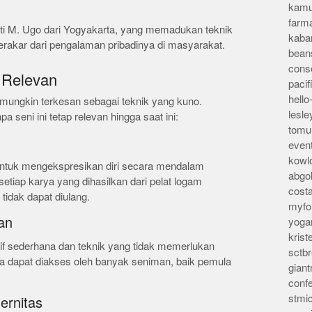
kamu
farm
ti M. Ugo dari Yogyakarta, yang memadukan teknik
kaba
berakar dari pengalaman pribadinya di masyarakat.
bean
conse
 Relevan
pacif
hello
a mungkin terkesan sebagai teknik yang kuno.
lesl
seni ini tetap relevan hingga saat ini:
tomu
even
kowl
ntuk mengekspresikan diri secara mendalam
abgo
setiap karya yang dihasilkan dari pelat logam
cost
tidak dapat diulang.
myfor
an
yoga
kris
f sederhana dan teknik yang tidak memerlukan
sctb
sa dapat diakses oleh banyak seniman, baik pemula
giant
conf
stmi
ernitas