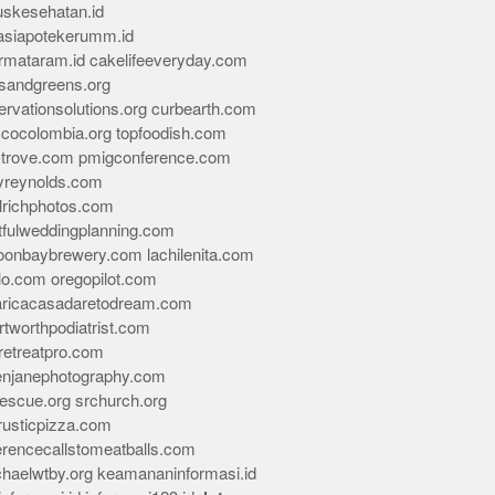
skesehatan.id
asiapotekerumm.id
rmataram.id
cakelifeeveryday.com
sandgreens.org
rvationsolutions.org
curbearth.com
icocolombia.org
topfoodish.com
-trove.com
pmigconference.com
eyreynolds.com
lrichphotos.com
tfulweddingplanning.com
oonbaybrewery.com
lachilenita.com
lo.com
oregopilot.com
aricacasadaretodream.com
tworthpodiatrist.com
retreatpro.com
tenjanephotography.com
rescue.org
srchurch.org
rusticpizza.com
erencecallstomeatballs.com
chaelwtby.org
keamananinformasi.id