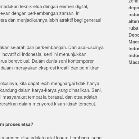
zonai
adukan teknik etsa dengan elemen digital,
depo
elevan dengan perkembangan zaman. Ini
indo
a dan menjadikannya lebih atraktif bagi generasi
alte
ruba
Depo
Mac
akan sejarah dan perkembangan. Dari asal-usulnya
Indo
novatif di Indonesia, seni ini menunjukkan
Indo
erus berevolusi. Dalam dunia seni kontemporer,
Mac
 dalam merayakan ekspresi kreatif dan pemikiran
usinya, kita dapat lebih menghargai tidak hanya
erkandung dalam karya-karya yang dihasilkan. Seni,
i masyarakat tempat ia berasal, dan etsa adalah
erahkan dalam menyoroti kisah-kisah tersebut.
am proses etsa?
m proses etsa adalah pelat logam (tembaga, seng,