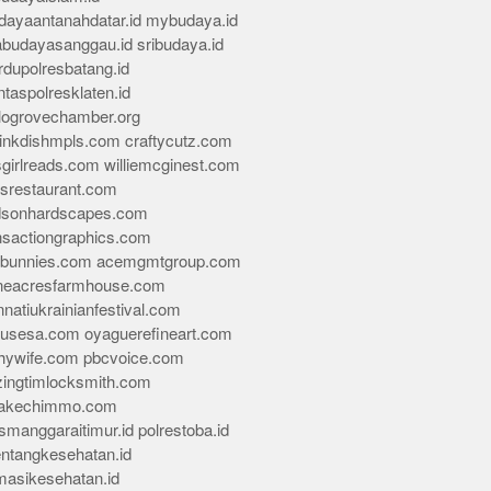
dayaantanahdatar.id
mybudaya.id
abudayasanggau.id
sribudaya.id
rdupolresbatang.id
ntaspolresklaten.id
alogrovechamber.org
rinkdishmpls.com
craftycutz.com
sgirlreads.com
williemcginest.com
osrestaurant.com
dsonhardscapes.com
insactiongraphics.com
tybunnies.com
acemgmtgroup.com
neacresfarmhouse.com
nnatiukrainianfestival.com
housesa.com
oyaguerefineart.com
thywife.com
pbcvoice.com
ingtimlocksmith.com
akechimmo.com
smanggaraitimur.id
polrestoba.id
entangkesehatan.id
rmasikesehatan.id