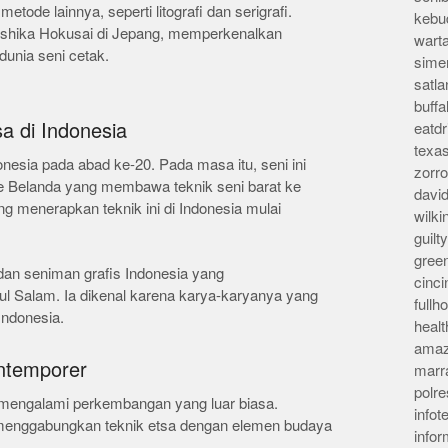
ode lainnya, seperti litografi dan serigrafi.
kebu
atsushika Hokusai di Jepang, memperkenalkan
wart
dunia seni cetak.
sime
satla
buff
a di Indonesia
eatd
texa
onesia pada abad ke-20. Pada masa itu, seni ini
zorr
me Belanda yang membawa teknik seni barat ke
davi
g menerapkan teknik ini di Indonesia mulai
wilk
guil
gree
 dan seniman grafis Indonesia yang
cinci
l Salam. Ia dikenal karena karya-karyanya yang
full
Indonesia.
heal
amaz
ntemporer
marr
polre
ah mengalami perkembangan yang luar biasa.
infot
enggabungkan teknik etsa dengan elemen budaya
info