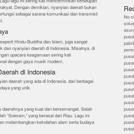
 Lagu-lagu ini sering kali mencerminkan kehidupan
a rakyat. Dengan demikian, nyanyian daerah bukan
Re
berfungsi sebagai sarana komunikasi dan transmisii
No c
i.
solus
asur
aya
pusa
eperti Hindu-Buddha dan Islam, juga sangat
pabri
dan nyanyian daerah di Indonesia. Misalnya, di
pere
engan upacara keagamaan sering kali
pusa
onal dengan gaya musik modern.
pusa
pusa
aerah di Indonesia
pusa
nyian daerah yang ada di Indonesia, dari berbagai
pusa
daya yang unik.
pusa
pusa
pusa
u daerahnya yang kuat dan bersemangat. Salah
pusa
lah “Soleram,” yang berasal dari Riau. Lagu ini
pusa
 dan melambangkan keindahan alam serta budaya
pusa
pusa