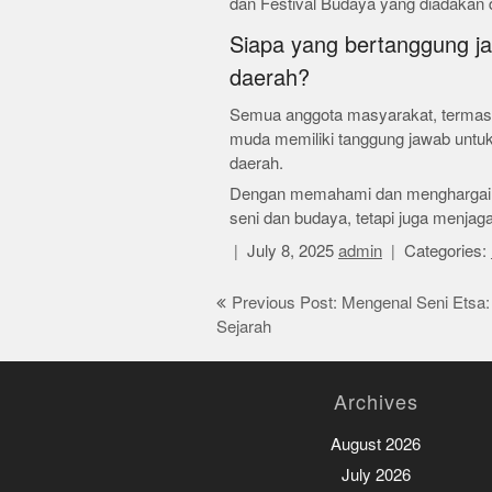
dan Festival Budaya yang diadakan d
Siapa yang bertanggung 
daerah?
Semua anggota masyarakat, termasu
muda memiliki tanggung jawab untu
daerah.
Dengan memahami dan menghargai ny
seni dan budaya, tetapi juga menjag
July 8, 2025
admin
Categories:
Post
Previous Post: Mengenal Seni Etsa:
Sejarah
navigation
Archives
August 2026
July 2026