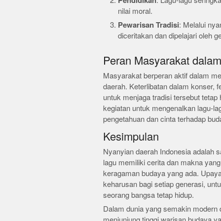
Pendidikan
: Lagu-lagu seringka
nilai moral.
Pewarisan Tradisi
: Melalui nya
diceritakan dan dipelajari oleh 
Peran Masyarakat dala
Masyarakat berperan aktif dalam 
daerah. Keterlibatan dalam konser, fe
untuk menjaga tradisi tersebut teta
kegiatan untuk mengenalkan lagu-la
pengetahuan dan cinta terhadap buday
Kesimpulan
Nyanyian daerah Indonesia adalah s
lagu memiliki cerita dan makna ya
keragaman budaya yang ada. Upaya 
keharusan bagi setiap generasi, untu
seorang bangsa tetap hidup.
Dalam dunia yang semakin modern dan
menjunjung tinggi warisan budaya yan