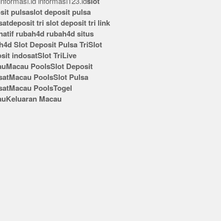
nformasi.id
informasi123.id
slot
sit pulsa
slot deposit pulsa
sat
deposit tri
slot deposit tri
link
rnatif rubah4d
rubah4d
situs
h4d
Slot Deposit Pulsa Tri
Slot
sit indosat
Slot Tri
Live
au
Macau Pools
Slot Deposit
sat
Macau Pools
Slot Pulsa
sat
Macau Pools
Togel
au
Keluaran Macau