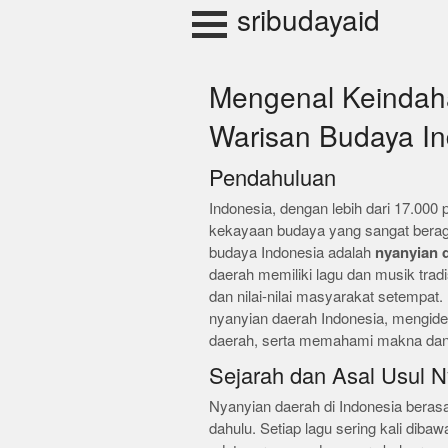
Skip
sribudayaid
to
content
Mengenal Keindah
Warisan Budaya In
Pendahuluan
Indonesia, dengan lebih dari 17.000 
kekayaan budaya yang sangat beraga
budaya Indonesia adalah
nyanyian 
daerah memiliki lagu dan musik tra
dan nilai-nilai masyarakat setempat. 
nyanyian daerah Indonesia, mengiden
daerah, serta memahami makna dan 
Sejarah dan Asal Usul 
Nyanyian daerah di Indonesia berasal
dahulu. Setiap lagu sering kali dib