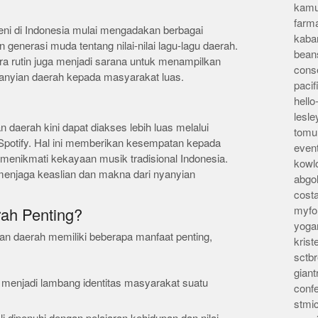
kamu
farm
seni di Indonesia mulai mengadakan berbagai
kaba
generasi muda tentang nilai-nilai lagu-lagu daerah.
bean
ra rutin juga menjadi sarana untuk menampilkan
conse
nyian daerah kepada masyarakat luas.
pacif
hello
lesl
 daerah kini dapat diakses lebih luas melalui
tomu
n Spotify. Hal ini memberikan kesempatan kepada
even
 menikmati kekayaan musik tradisional Indonesia.
kowl
menjaga keaslian dan makna dari nyanyian
abgo
cost
myfor
ah Penting?
yoga
an daerah memiliki beberapa manfaat penting,
kris
sctb
giant
ni menjadi lambang identitas masyarakat suatu
conf
stmi