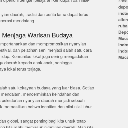
li dipenuhi dengan pelajaran kehidupan dan nilai-
zonai
depo
indo
nyian daerah, tradisi dan cerita lama dapat terus
alte
generasi mendatang.
ruba
Depo
m Menjaga Warisan Budaya
Mac
mempertahankan dan mempromosikan nyanyian
Indo
stival, dan pelatihan seni menjadi salah satu cara
Indo
p hidup. Komunitas lokal juga sering mengadakan
Mac
gu daerah kepada anak-anak, sehingga
a lokal terus terjaga.
alah satu kekayaan budaya yang luar biasa. Setiap
ng mendalam, mencerminkan keindahan dan
pelestarian nyanyian daerah menjadi sebuah
k memastikan bahwa identitas dan nilai-nilai luhur
 global, sangat penting bagi kita untuk tetap
g kita miliki, termasuk nyanyian daerah. Mari kita