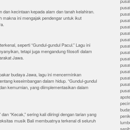
pusa
pusa
an dan kecintaan kepada alam dan tanah kelahiran.
pusat
 makna ini mengajak pendengar untuk ikut
pusa
a.
pusat
pusa
pusa
kenal, seperti “Gundul-gundul Pacul.” Lagu ini
pusa
yanyikan, tetapi juga mengandung filosofi dalam
pusa
arakat Jawa.
pusa
pusa
pusa
 pakar budaya Jawa, lagu ini mencerminkan
pusa
 tentang keseimbangan dalam hidup. “Gundul-gundul
pusa
dan kemurnian, yang diimplementasikan dalam
pusa
apote
peci
buday
” dan “Kecak,” sering kali diiringi dengan tarian yang
peni
sitas musik Bali membuatnya terkenal di seluruh
lumb
seni