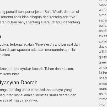
kebu
wart
ang peneliti seni pertunjukan Bali, “Musik dan tari di
sime
 tertentu tidak bisa dihapus dari konteks adatnya.”
satla
ah bukan hanya tentang suara, tetapi juga tentang
buff
eatd
n
texa
zorr
cukup terkenal adalah “Pipelines,” yang berasal dari
davi
ikan dalam upacara adat dan mencerminkan nilai-
wilk
n alam.
guil
gree
cinci
kapkan rasa syukur kepada Tuhan dan kealam,
full
am komunitas.
heal
 Nyanyian Daerah
amaz
marr
angat penting untuk memastikan budaya yang
polre
-lagu tradisional adalah identitas suatu daerah dan
infot
ai sosial masyarakatnya.
info