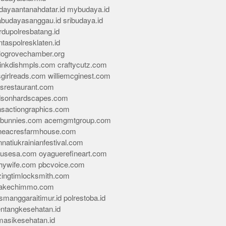
dayaantanahdatar.id
mybudaya.id
abudayasanggau.id
sribudaya.id
rdupolresbatang.id
ntaspolresklaten.id
alogrovechamber.org
rinkdishmpls.com
craftycutz.com
sgirlreads.com
williemcginest.com
osrestaurant.com
dsonhardscapes.com
insactiongraphics.com
tybunnies.com
acemgmtgroup.com
neacresfarmhouse.com
nnatiukrainianfestival.com
housesa.com
oyaguerefineart.com
thywife.com
pbcvoice.com
ingtimlocksmith.com
akechimmo.com
smanggaraitimur.id
polrestoba.id
entangkesehatan.id
rmasikesehatan.id