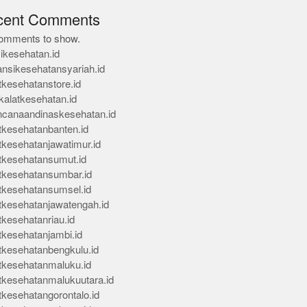
cent Comments
omments to show.
ikesehatan.id
ansikesehatansyariah.id
tkesehatanstore.id
kalatkesehatan.id
ncanaandinaskesehatan.id
tkesehatanbanten.id
tkesehatanjawatimur.id
tkesehatansumut.id
tkesehatansumbar.id
tkesehatansumsel.id
tkesehatanjawatengah.id
tkesehatanriau.id
tkesehatanjambi.id
tkesehatanbengkulu.id
tkesehatanmaluku.id
tkesehatanmalukuutara.id
tkesehatangorontalo.id