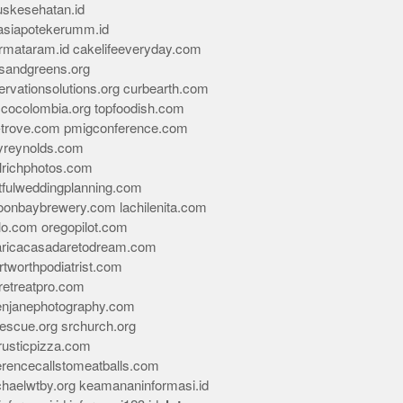
skesehatan.id
asiapotekerumm.id
rmataram.id
cakelifeeveryday.com
sandgreens.org
rvationsolutions.org
curbearth.com
icocolombia.org
topfoodish.com
-trove.com
pmigconference.com
eyreynolds.com
lrichphotos.com
tfulweddingplanning.com
oonbaybrewery.com
lachilenita.com
lo.com
oregopilot.com
aricacasadaretodream.com
tworthpodiatrist.com
retreatpro.com
tenjanephotography.com
rescue.org
srchurch.org
rusticpizza.com
erencecallstomeatballs.com
chaelwtby.org
keamananinformasi.id