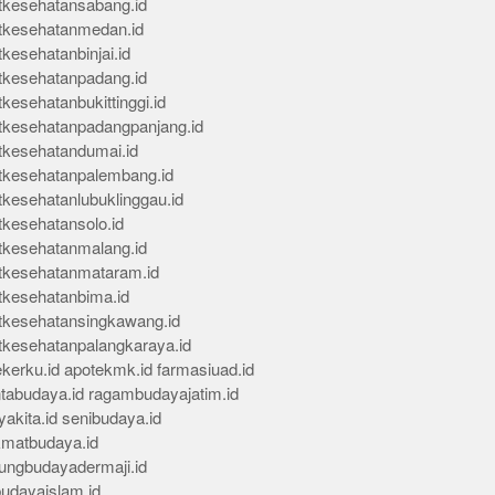
tkesehatansabang.id
tkesehatanmedan.id
kesehatanbinjai.id
tkesehatanpadang.id
kesehatanbukittinggi.id
tkesehatanpadangpanjang.id
tkesehatandumai.id
tkesehatanpalembang.id
tkesehatanlubuklinggau.id
tkesehatansolo.id
tkesehatanmalang.id
tkesehatanmataram.id
tkesehatanbima.id
tkesehatansingkawang.id
tkesehatanpalangkaraya.id
kerku.id
apotekmk.id
farmasiuad.id
ntabudaya.id
ragambudayajatim.id
akita.id
senibudaya.id
kmatbudaya.id
ungbudayadermaji.id
budayaislam.id