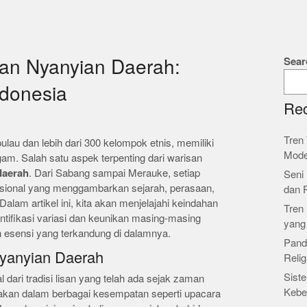
Sear
an Nyanyian Daerah:
donesia
Rec
Tren 
pulau dan lebih dari 300 kelompok etnis, memiliki
Mode
m. Salah satu aspek terpenting dari warisan
daerah
. Dari Sabang sampai Merauke, setiap
Seni 
disional yang menggambarkan sejarah, perasaan,
dan 
Dalam artikel ini, kita akan menjelajahi keindahan
Tren 
tifikasi variasi dan keunikan masing-masing
yang
esensi yang terkandung di dalamnya.
Pand
Nyanyian Daerah
Relig
Siste
 dari tradisi lisan yang telah ada sejak zaman
Kebe
awakan dalam berbagai kesempatan seperti upacara