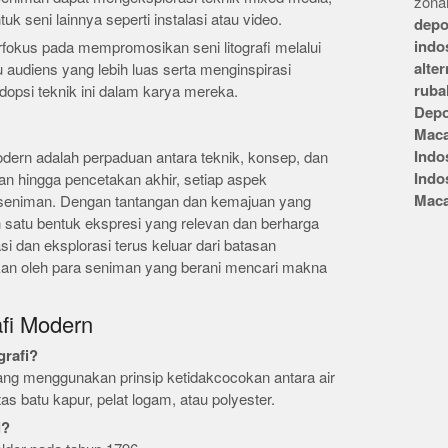
zonai
k seni lainnya seperti instalasi atau video.
depo
indo
berfokus pada mempromosikan seni litografi melalui
alte
u audiens yang lebih luas serta menginspirasi
ruba
opsi teknik ini dalam karya mereka.
Depo
Mac
Indo
modern adalah perpaduan antara teknik, konsep, dan
Indo
an hingga pencetakan akhir, setiap aspek
Mac
 seniman. Dengan tantangan dan kemajuan yang
lah satu bentuk ekspresi yang relevan dan berharga
i dan eksplorasi terus keluar dari batasan
ukan oleh para seniman yang berani mencari makna
afi Modern
grafi?
yang menggunakan prinsip ketidakcocokan antara air
as batu kapur, pelat logam, atau polyester.
i?