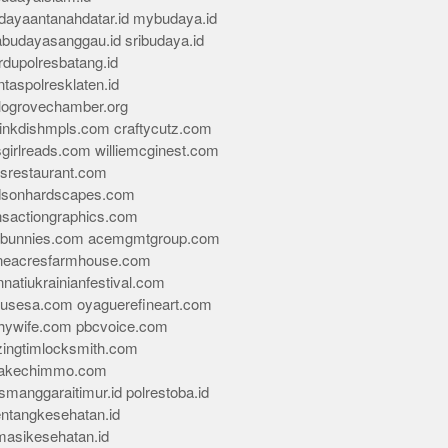
dayaantanahdatar.id
mybudaya.id
abudayasanggau.id
sribudaya.id
rdupolresbatang.id
ntaspolresklaten.id
alogrovechamber.org
rinkdishmpls.com
craftycutz.com
sgirlreads.com
williemcginest.com
osrestaurant.com
dsonhardscapes.com
insactiongraphics.com
tybunnies.com
acemgmtgroup.com
neacresfarmhouse.com
nnatiukrainianfestival.com
housesa.com
oyaguerefineart.com
thywife.com
pbcvoice.com
ingtimlocksmith.com
akechimmo.com
smanggaraitimur.id
polrestoba.id
entangkesehatan.id
rmasikesehatan.id