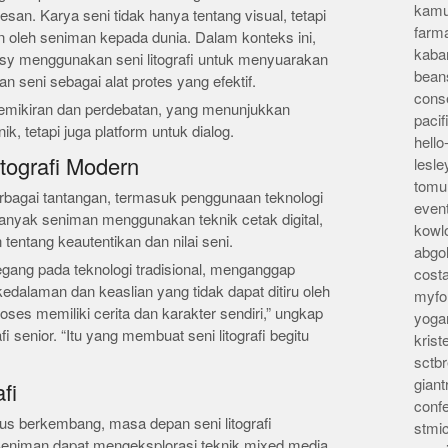
kamu
. Karya seni tidak hanya tentang visual, tetapi
farm
an oleh seniman kepada dunia. Dalam konteks ini,
kaba
sy menggunakan seni litografi untuk menyuarakan
bean
an seni sebagai alat protes yang efektif.
conse
mikiran dan perdebatan, yang menunjukkan
pacif
ik, tetapi juga platform untuk dialog.
hello
tografi Modern
lesl
tomu
erbagai tantangan, termasuk penggunaan teknologi
even
anyak seniman menggunakan teknik cetak digital,
kowl
entang keautentikan dan nilai seni.
abgo
ang pada teknologi tradisional, menganggap
cost
alaman dan keaslian yang tidak dapat ditiru oleh
myfor
oses memiliki cerita dan karakter sendiri,” ungkap
yoga
i senior. “Itu yang membuat seni litografi begitu
kris
sctb
giant
fi
conf
us berkembang, masa depan seni litografi
stmi
eniman dapat mengeksplorasi teknik mixed media,