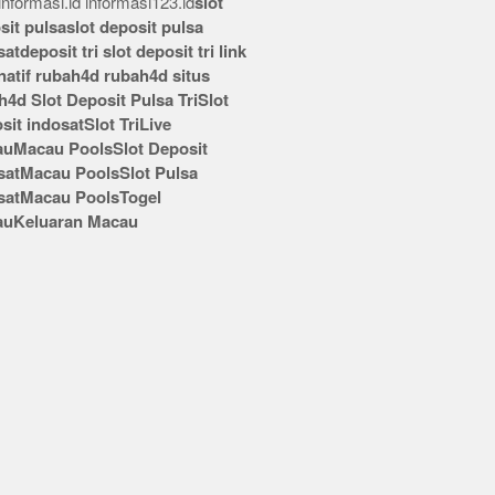
nformasi.id
informasi123.id
slot
sit pulsa
slot deposit pulsa
sat
deposit tri
slot deposit tri
link
rnatif rubah4d
rubah4d
situs
h4d
Slot Deposit Pulsa Tri
Slot
sit indosat
Slot Tri
Live
au
Macau Pools
Slot Deposit
sat
Macau Pools
Slot Pulsa
sat
Macau Pools
Togel
au
Keluaran Macau