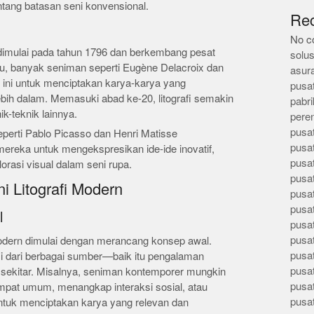
ntang batasan seni konvensional.
Re
No c
 dimulai pada tahun 1796 dan berkembang pesat
solus
u, banyak seniman seperti Eugène Delacroix dan
asur
ini untuk menciptakan karya-karya yang
pusa
ebih dalam. Memasuki abad ke-20, litografi semakin
pabri
k-teknik lainnya.
pere
pusa
perti Pablo Picasso dan Henri Matisse
pusa
ereka untuk mengekspresikan ide-ide inovatif,
pusa
asi visual dalam seni rupa.
pusa
i Litografi Modern
pusa
pusa
l
pusa
pusa
 modern dimulai dengan merancang konsep awal.
pusa
si dari berbagai sumber—baik itu pengalaman
pusa
am sekitar. Misalnya, seniman kontemporer mungkin
pusa
mpat umum, menangkap interaksi sosial, atau
pusa
untuk menciptakan karya yang relevan dan