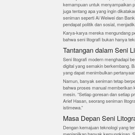
kemampuan untuk menyampaikan pesan
juga tentang apa yang ingin dikatak
seniman seperti Ai Weiwei dan Bank
pendapat politik dan sosial, menjadik
Karya-karya mereka mengundang pe
bahwa seni litografi bukan hanya tekn
Tantangan dalam Seni Li
Seni litografi modern menghadapi b
digital yang semakin berkembang. B
yang dapat menimbulkan pertanyaan t
Namun, banyak seniman tetap berpeg
bahwa proses manual memberikan ked
mesin. “Setiap goresan dan setiap pr
Arief Hasan, seorang seniman litograf
istimewa.”
Masa Depan Seni Litogra
Dengan kemajuan teknologi yang ter
menjanjikan banyak kemungkinan. S