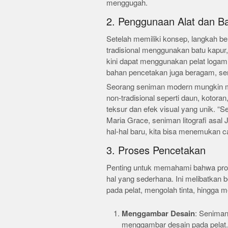
menggugah.
2. Penggunaan Alat dan B
Setelah memiliki konsep, langkah ber
tradisional menggunakan batu kapu
kini dapat menggunakan pelat logam a
bahan pencetakan juga beragam, seri
Seorang seniman modern mungkin m
non-tradisional seperti daun, kotor
teksur dan efek visual yang unik. “S
Maria Grace, seniman litografi asa
hal-hal baru, kita bisa menemukan 
3. Proses Pencetakan
Penting untuk memahami bahwa pros
hal yang sederhana. Ini melibatkan
pada pelat, mengolah tinta, hingga 
Menggambar Desain
: Seniman
menggambar desain pada pelat.