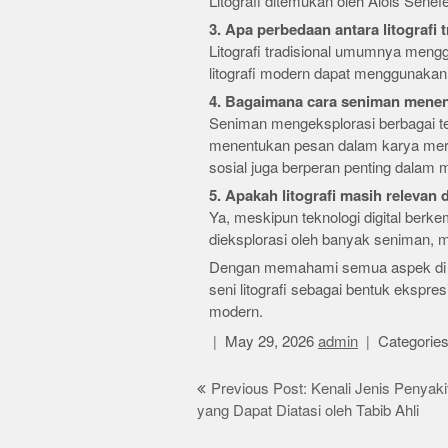
Litografi ditemukan oleh Alois Senef
3. Apa perbedaan antara litografi
Litografi tradisional umumnya meng
litografi modern dapat menggunakan pe
4. Bagaimana cara seniman menent
Seniman mengeksplorasi berbagai te
menentukan pesan dalam karya mere
sosial juga berperan penting dalam 
5. Apakah litografi masih relevan di
Ya, meskipun teknologi digital berke
dieksplorasi oleh banyak seniman, m
Dengan memahami semua aspek di at
seni litografi sebagai bentuk ekspr
modern.
May 29, 2026
admin
Categorie
Post
Previous Post: Kenali Jenis Penyaki
yang Dapat Diatasi oleh Tabib Ahli
navigation