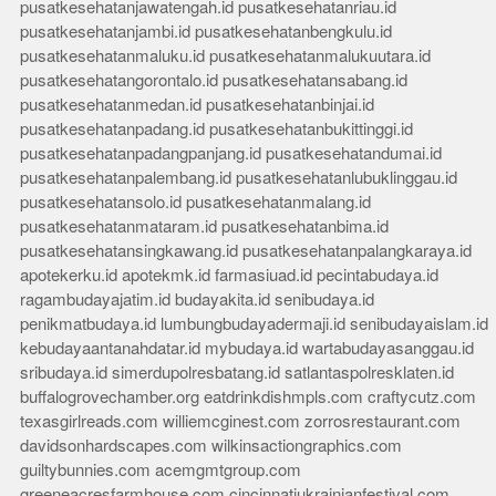
pusatkesehatanjawatengah.id
pusatkesehatanriau.id
pusatkesehatanjambi.id
pusatkesehatanbengkulu.id
pusatkesehatanmaluku.id
pusatkesehatanmalukuutara.id
pusatkesehatangorontalo.id
pusatkesehatansabang.id
pusatkesehatanmedan.id
pusatkesehatanbinjai.id
pusatkesehatanpadang.id
pusatkesehatanbukittinggi.id
pusatkesehatanpadangpanjang.id
pusatkesehatandumai.id
pusatkesehatanpalembang.id
pusatkesehatanlubuklinggau.id
pusatkesehatansolo.id
pusatkesehatanmalang.id
pusatkesehatanmataram.id
pusatkesehatanbima.id
pusatkesehatansingkawang.id
pusatkesehatanpalangkaraya.id
apotekerku.id
apotekmk.id
farmasiuad.id
pecintabudaya.id
ragambudayajatim.id
budayakita.id
senibudaya.id
penikmatbudaya.id
lumbungbudayadermaji.id
senibudayaislam.id
kebudayaantanahdatar.id
mybudaya.id
wartabudayasanggau.id
sribudaya.id
simerdupolresbatang.id
satlantaspolresklaten.id
buffalogrovechamber.org
eatdrinkdishmpls.com
craftycutz.com
texasgirlreads.com
williemcginest.com
zorrosrestaurant.com
davidsonhardscapes.com
wilkinsactiongraphics.com
guiltybunnies.com
acemgmtgroup.com
greeneacresfarmhouse.com
cincinnatiukrainianfestival.com