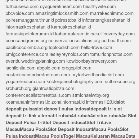
fullhousesa.com
oyaguerefineart.com
healthywife.com
pbcvoice.com
amazingtimlocksmith.com
marrakechimmo.com
polresmanggaraitimur.id
polrestoba.id
infotentangkesehatan.id
informasikesehatan.id
kamuskesehatan.id
farmasiapotekerumm.id
kabarmataram.id
cakelifeeveryday.com
beansandgreens.org
conservationsolutions.org
curbearth.com
pacificocolombia.org
topfoodish.com
hello-trove.com
pmigconference.com
lesleyreynolds.com
tomulrichphotos.com
eventfulweddingplanning.com
kowloonbaybrewery.com
lachilenita.com
abgolo.com
oregopilot.com
costaricacasadaretodream.com
myfortworthpodiatrist.com
yogaretreatpro.com
kristenjanephotography.com
sctbrescue.org
srchurch.org
giantrusticpizza.com
conferencecallstomeatballs.com
stmichaelwtby.org
keamananinformasi.id
zonainformasi.id
informasi123.id
slot
deposit pulsa
slot deposit pulsa indosat
deposit tri
slot
deposit tri
link alternatif rubah4d
rubah4d
situs rubah4d
Slot
Deposit Pulsa Tri
Slot Deposit indosat
Slot Tri
Live
Macau
Macau Pools
Slot Deposit Indosat
Macau Pools
Slot
Pulsa Indosat
Macau Pools
Togel Macau
Keluaran Macau
Data