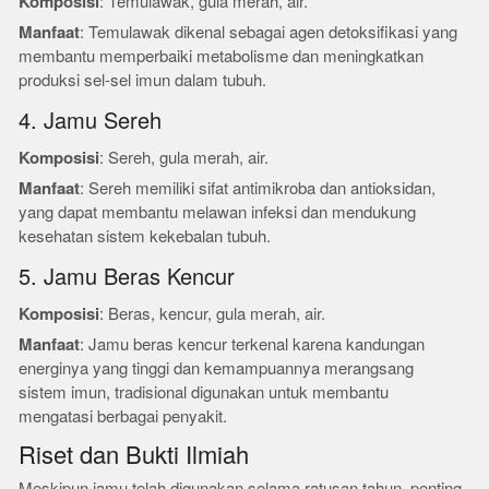
Komposisi
: Temulawak, gula merah, air.
Manfaat
: Temulawak dikenal sebagai agen detoksifikasi yang
membantu memperbaiki metabolisme dan meningkatkan
produksi sel-sel imun dalam tubuh.
4. Jamu Sereh
Komposisi
: Sereh, gula merah, air.
Manfaat
: Sereh memiliki sifat antimikroba dan antioksidan,
yang dapat membantu melawan infeksi dan mendukung
kesehatan sistem kekebalan tubuh.
5. Jamu Beras Kencur
Komposisi
: Beras, kencur, gula merah, air.
Manfaat
: Jamu beras kencur terkenal karena kandungan
energinya yang tinggi dan kemampuannya merangsang
sistem imun, tradisional digunakan untuk membantu
mengatasi berbagai penyakit.
Riset dan Bukti Ilmiah
Meskipun jamu telah digunakan selama ratusan tahun, penting