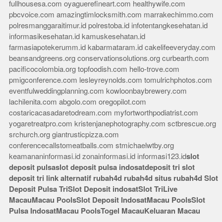
fullhousesa.com
oyaguerefineart.com
healthywife.com
pbcvoice.com
amazingtimlocksmith.com
marrakechimmo.com
polresmanggaraitimur.id
polrestoba.id
infotentangkesehatan.id
informasikesehatan.id
kamuskesehatan.id
farmasiapotekerumm.id
kabarmataram.id
cakelifeeveryday.com
beansandgreens.org
conservationsolutions.org
curbearth.com
pacificocolombia.org
topfoodish.com
hello-trove.com
pmigconference.com
lesleyreynolds.com
tomulrichphotos.com
eventfulweddingplanning.com
kowloonbaybrewery.com
lachilenita.com
abgolo.com
oregopilot.com
costaricacasadaretodream.com
myfortworthpodiatrist.com
yogaretreatpro.com
kristenjanephotography.com
sctbrescue.org
srchurch.org
giantrusticpizza.com
conferencecallstomeatballs.com
stmichaelwtby.org
keamananinformasi.id
zonainformasi.id
informasi123.id
slot
deposit pulsa
slot deposit pulsa indosat
deposit tri
slot
deposit tri
link alternatif rubah4d
rubah4d
situs rubah4d
Slot
Deposit Pulsa Tri
Slot Deposit indosat
Slot Tri
Live
Macau
Macau Pools
Slot Deposit Indosat
Macau Pools
Slot
Pulsa Indosat
Macau Pools
Togel Macau
Keluaran Macau