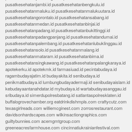
pusatkesehatanjambi.id
pusatkesehatanbengkulu.id
pusatkesehatanmaluku.id
pusatkesehatanmalukuutara.id
pusatkesehatangorontalo.id
pusatkesehatansabang.id
pusatkesehatanmedan.id
pusatkesehatanbinjai.id
pusatkesehatanpadang.id
pusatkesehatanbukittinggi.id
pusatkesehatanpadangpanjang.id
pusatkesehatandumai.id
pusatkesehatanpalembang.id
pusatkesehatanlubuklinggau.id
pusatkesehatansolo.id
pusatkesehatanmalang.id
pusatkesehatanmataram.id
pusatkesehatanbima.id
pusatkesehatansingkawang.id
pusatkesehatanpalangkaraya.id
apotekerku.id
apotekmk.id
farmasiuad.id
pecintabudaya.id
ragambudayajatim.id
budayakita.id
senibudaya.id
penikmatbudaya.id
lumbungbudayadermaji.id
senibudayaislam.id
kebudayaantanahdatar.id
mybudaya.id
wartabudayasanggau.id
sribudaya.id
simerdupolresbatang.id
satlantaspolresklaten.id
buffalogrovechamber.org
eatdrinkdishmpls.com
craftycutz.com
texasgirlreads.com
williemcginest.com
zorrosrestaurant.com
davidsonhardscapes.com
wilkinsactiongraphics.com
guiltybunnies.com
acemgmtgroup.com
greeneacresfarmhouse.com
cincinnatiukrainianfestival.com