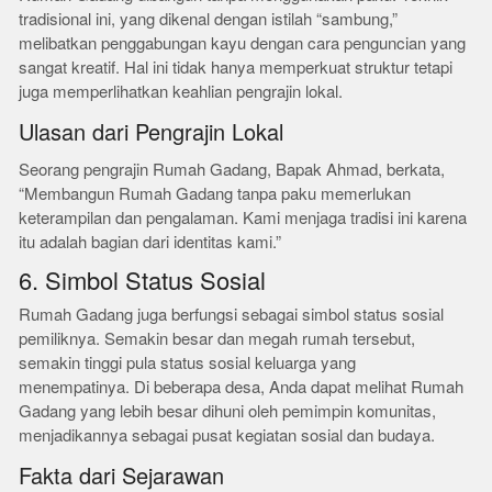
tradisional ini, yang dikenal dengan istilah “sambung,”
melibatkan penggabungan kayu dengan cara penguncian yang
sangat kreatif. Hal ini tidak hanya memperkuat struktur tetapi
juga memperlihatkan keahlian pengrajin lokal.
Ulasan dari Pengrajin Lokal
Seorang pengrajin Rumah Gadang, Bapak Ahmad, berkata,
“Membangun Rumah Gadang tanpa paku memerlukan
keterampilan dan pengalaman. Kami menjaga tradisi ini karena
itu adalah bagian dari identitas kami.”
6. Simbol Status Sosial
Rumah Gadang juga berfungsi sebagai simbol status sosial
pemiliknya. Semakin besar dan megah rumah tersebut,
semakin tinggi pula status sosial keluarga yang
menempatinya. Di beberapa desa, Anda dapat melihat Rumah
Gadang yang lebih besar dihuni oleh pemimpin komunitas,
menjadikannya sebagai pusat kegiatan sosial dan budaya.
Fakta dari Sejarawan