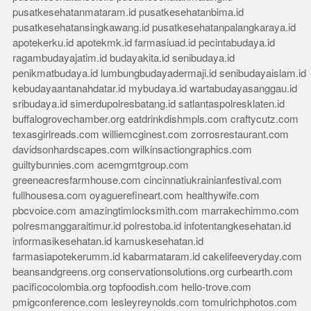
pusatkesehatanmataram.id
pusatkesehatanbima.id
pusatkesehatansingkawang.id
pusatkesehatanpalangkaraya.id
apotekerku.id
apotekmk.id
farmasiuad.id
pecintabudaya.id
ragambudayajatim.id
budayakita.id
senibudaya.id
penikmatbudaya.id
lumbungbudayadermaji.id
senibudayaislam.id
kebudayaantanahdatar.id
mybudaya.id
wartabudayasanggau.id
sribudaya.id
simerdupolresbatang.id
satlantaspolresklaten.id
buffalogrovechamber.org
eatdrinkdishmpls.com
craftycutz.com
texasgirlreads.com
williemcginest.com
zorrosrestaurant.com
davidsonhardscapes.com
wilkinsactiongraphics.com
guiltybunnies.com
acemgmtgroup.com
greeneacresfarmhouse.com
cincinnatiukrainianfestival.com
fullhousesa.com
oyaguerefineart.com
healthywife.com
pbcvoice.com
amazingtimlocksmith.com
marrakechimmo.com
polresmanggaraitimur.id
polrestoba.id
infotentangkesehatan.id
informasikesehatan.id
kamuskesehatan.id
farmasiapotekerumm.id
kabarmataram.id
cakelifeeveryday.com
beansandgreens.org
conservationsolutions.org
curbearth.com
pacificocolombia.org
topfoodish.com
hello-trove.com
pmigconference.com
lesleyreynolds.com
tomulrichphotos.com