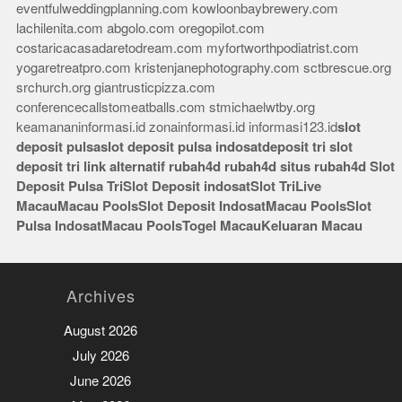
eventfulweddingplanning.com
kowloonbaybrewery.com
lachilenita.com
abgolo.com
oregopilot.com
costaricacasadaretodream.com
myfortworthpodiatrist.com
yogaretreatpro.com
kristenjanephotography.com
sctbrescue.org
srchurch.org
giantrusticpizza.com
conferencecallstomeatballs.com
stmichaelwtby.org
keamananinformasi.id
zonainformasi.id
informasi123.id
slot
deposit pulsa
slot deposit pulsa indosat
deposit tri
slot
deposit tri
link alternatif rubah4d
rubah4d
situs rubah4d
Slot
Deposit Pulsa Tri
Slot Deposit indosat
Slot Tri
Live
Macau
Macau Pools
Slot Deposit Indosat
Macau Pools
Slot
Pulsa Indosat
Macau Pools
Togel Macau
Keluaran Macau
Archives
August 2026
July 2026
June 2026