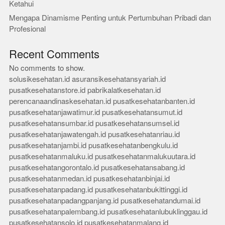
Ketahui
Mengapa Dinamisme Penting untuk Pertumbuhan Pribadi dan
Profesional
Recent Comments
No comments to show.
solusikesehatan.id
asuransikesehatansyariah.id
pusatkesehatanstore.id
pabrikalatkesehatan.id
perencanaandinaskesehatan.id
pusatkesehatanbanten.id
pusatkesehatanjawatimur.id
pusatkesehatansumut.id
pusatkesehatansumbar.id
pusatkesehatansumsel.id
pusatkesehatanjawatengah.id
pusatkesehatanriau.id
pusatkesehatanjambi.id
pusatkesehatanbengkulu.id
pusatkesehatanmaluku.id
pusatkesehatanmalukuutara.id
pusatkesehatangorontalo.id
pusatkesehatansabang.id
pusatkesehatanmedan.id
pusatkesehatanbinjai.id
pusatkesehatanpadang.id
pusatkesehatanbukittinggi.id
pusatkesehatanpadangpanjang.id
pusatkesehatandumai.id
pusatkesehatanpalembang.id
pusatkesehatanlubuklinggau.id
pusatkesehatansolo.id
pusatkesehatanmalang.id