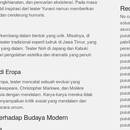
pengkhianatan, dan pencarian eksistensi. Pada masa
Re
 inspirasi dari teater Yunani namun memberikan
 dan cenderung humoris.
No c
solus
asur
berkembang dalam bentuk yang unik. Misalnya, di
pusa
eater tradisional seperti ludruk di Jawa Timur, yang
pabri
ral yang dalam. Teater Noh di Jepang dan Kabuki
pere
ri pengolahan estetika dan dramatis yang penuh
pusa
pusa
pusa
di Eropa
pusa
pusa
opa, teater mencatat sebuah evolusi yang
pusa
akespeare, Christopher Marlowe, dan Molière
pusa
sia dengan mendalam. Karya-karya mereka tidak
pusa
menyampaikan kritik sosial yang mendalam dan
pusa
secara umum.
pusa
 terhadap Budaya Modern
pusa
pusa
a