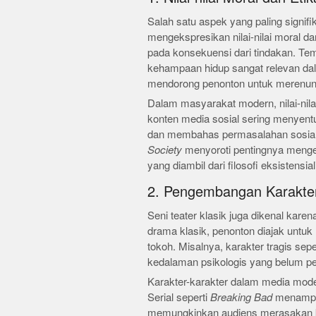
Salah satu aspek yang paling signifi
mengekspresikan nilai-nilai moral da
pada konsekuensi dari tindakan. Tem
kehampaan hidup sangat relevan da
mendorong penonton untuk merenung
Dalam masyarakat modern, nilai-nilai i
konten media sosial sering menyen
dan membahas permasalahan sosial k
Society
menyoroti pentingnya mengej
yang diambil dari filosofi eksistensia
2. Pengembangan Karakte
Seni teater klasik juga dikenal kar
drama klasik, penonton diajak untuk
tokoh. Misalnya, karakter tragis se
kedalaman psikologis yang belum p
Karakter-karakter dalam media modern
Serial seperti
Breaking Bad
menampil
memungkinkan audiens merasakan k