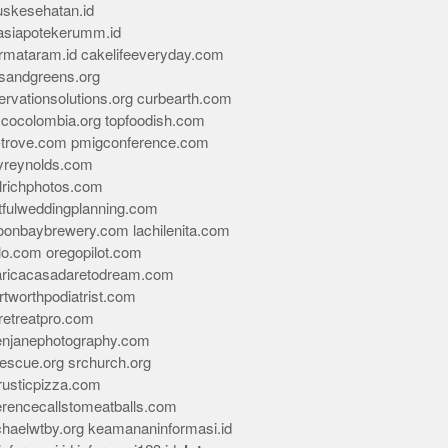
skesehatan.id
asiapotekerumm.id
rmataram.id
cakelifeeveryday.com
sandgreens.org
rvationsolutions.org
curbearth.com
icocolombia.org
topfoodish.com
-trove.com
pmigconference.com
eyreynolds.com
lrichphotos.com
tfulweddingplanning.com
oonbaybrewery.com
lachilenita.com
lo.com
oregopilot.com
aricacasadaretodream.com
tworthpodiatrist.com
retreatpro.com
tenjanephotography.com
rescue.org
srchurch.org
rusticpizza.com
erencecallstomeatballs.com
chaelwtby.org
keamananinformasi.id