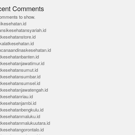
cent Comments
omments to show.
ikesehatan.id
ansikesehatansyariah.id
tkesehatanstore.id
kalatkesehatan.id
ncanaandinaskesehatan.id
tkesehatanbanten.id
tkesehatanjawatimur.id
tkesehatansumut.id
tkesehatansumbar.id
tkesehatansumsel.id
tkesehatanjawatengah.id
tkesehatanriau.id
tkesehatanjambi.id
tkesehatanbengkulu.id
tkesehatanmaluku.id
tkesehatanmalukuutara.id
tkesehatangorontalo.id