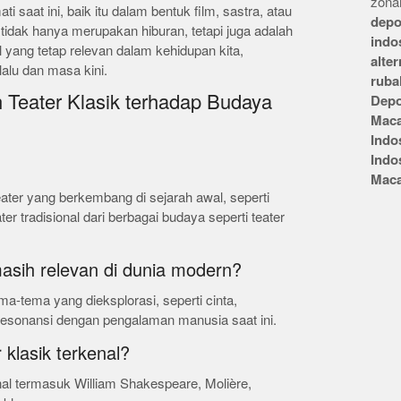
zonai
i saat ini, baik itu dalam bentuk film, sastra, atau
depo
k tidak hanya merupakan hiburan, tetapi juga adalah
indo
l yang tetap relevan dalam kehidupan kita,
alte
alu dan masa kini.
ruba
Teater Klasik terhadap Budaya
Depo
Mac
Indo
Indo
Mac
eater yang berkembang di sejarah awal, seperti
r tradisional dari berbagai budaya seperti teater
masih relevan di dunia modern?
ema-tema yang dieksplorasi, seperti cinta,
eresonansi dengan pengalaman manusia saat ini.
 klasik terkenal?
enal termasuk William Shakespeare, Molière,