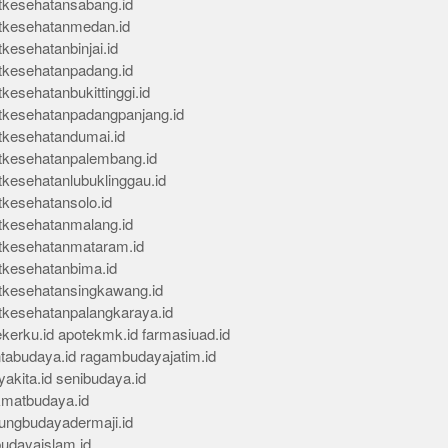
tkesehatansabang.id
tkesehatanmedan.id
kesehatanbinjai.id
tkesehatanpadang.id
kesehatanbukittinggi.id
tkesehatanpadangpanjang.id
tkesehatandumai.id
tkesehatanpalembang.id
tkesehatanlubuklinggau.id
tkesehatansolo.id
tkesehatanmalang.id
tkesehatanmataram.id
tkesehatanbima.id
tkesehatansingkawang.id
tkesehatanpalangkaraya.id
kerku.id
apotekmk.id
farmasiuad.id
ntabudaya.id
ragambudayajatim.id
akita.id
senibudaya.id
kmatbudaya.id
ungbudayadermaji.id
budayaislam.id