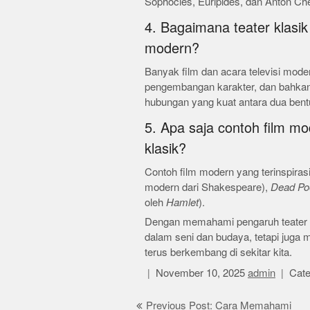
Sophocles, Euripides, dan Anton Ch
4. Bagaimana teater klasik
modern?
Banyak film dan acara televisi moder
pengembangan karakter, dan bahkan 
hubungan yang kuat antara dua bentu
5. Apa saja contoh film mod
klasik?
Contoh film modern yang terinspirasi
modern dari Shakespeare),
Dead Po
oleh
Hamlet
).
Dengan memahami pengaruh teater kl
dalam seni dan budaya, tetapi juga 
terus berkembang di sekitar kita.
November 10, 2025
admin
Cate
Post
Previous Post: Cara Memahami