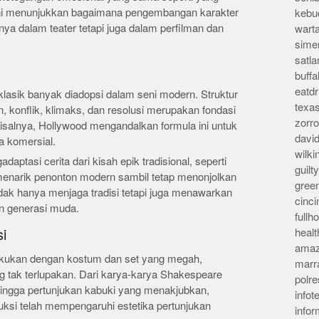
 ini menunjukkan bagaimana pengembangan karakter
kebu
nya dalam teater tetapi juga dalam perfilman dan
wart
sime
satla
buff
eatd
 klasik banyak diadopsi dalam seni modern. Struktur
texa
 konflik, klimaks, dan resolusi merupakan fondasi
zorr
isalnya, Hollywood mengandalkan formula ini untuk
davi
a komersial.
wilk
aptasi cerita dari kisah epik tradisional, seperti
guil
narik penonton modern sambil tetap menonjolkan
gree
i tidak hanya menjaga tradisi tetapi juga menawarkan
cinci
n generasi muda.
full
heal
i
amaz
dilakukan dengan kostum dan set yang megah,
marr
 tak terlupakan. Dari karya-karya Shakespeare
polre
hingga pertunjukan kabuki yang menakjubkan,
infot
duksi telah mempengaruhi estetika pertunjukan
info