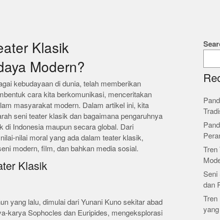
Sear
ater Klasik
daya Modern?
Rec
rbagai kebudayaan di dunia, telah memberikan
embentuk cara kita berkomunikasi, menceritakan
Pand
am masyarakat modern. Dalam artikel ini, kita
Tradi
arah seni teater klasik dan bagaimana pengaruhnya
Pand
 di Indonesia maupun secara global. Dari
Pera
lai-nilai moral yang ada dalam teater klasik,
eni modern, film, dan bahkan media sosial.
Tren 
Mode
ter Klasik
Seni 
dan 
Tren 
hun yang lalu, dimulai dari Yunani Kuno sekitar abad
yang
ya-karya Sophocles dan Euripides, mengeksplorasi