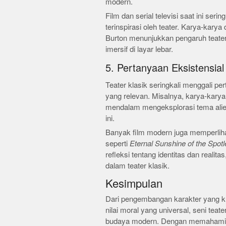
modern.
Film dan serial televisi saat ini ser
terinspirasi oleh teater. Karya-kary
Burton menunjukkan pengaruh teat
imersif di layar lebar.
5. Pertanyaan Eksistensial
Teater klasik seringkali menggali pe
yang relevan. Misalnya, karya-kary
mendalam mengeksplorasi tema aliena
ini.
Banyak film modern juga memperlihat
seperti
Eternal Sunshine of the Spot
refleksi tentang identitas dan realit
dalam teater klasik.
Kesimpulan
Dari pengembangan karakter yang kua
nilai moral yang universal, seni teat
budaya modern. Dengan memahami da