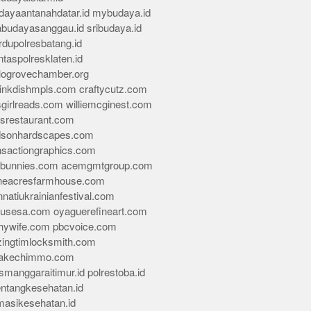
dayaantanahdatar.id
mybudaya.id
abudayasanggau.id
sribudaya.id
rdupolresbatang.id
ntaspolresklaten.id
alogrovechamber.org
rinkdishmpls.com
craftycutz.com
sgirlreads.com
williemcginest.com
osrestaurant.com
dsonhardscapes.com
insactiongraphics.com
tybunnies.com
acemgmtgroup.com
neacresfarmhouse.com
nnatiukrainianfestival.com
housesa.com
oyaguerefineart.com
thywife.com
pbcvoice.com
ingtimlocksmith.com
akechimmo.com
smanggaraitimur.id
polrestoba.id
entangkesehatan.id
rmasikesehatan.id