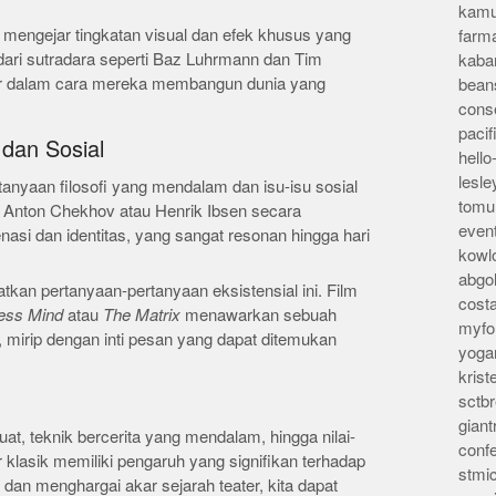
kamu
ing mengejar tingkatan visual dan efek khusus yang
farm
a dari sutradara seperti Baz Luhrmann dan Tim
kaba
er dalam cara mereka membangun dunia yang
bean
conse
pacif
 dan Sosial
hello
lesl
rtanyaan filosofi yang mendalam dan isu-isu sosial
tomu
a Anton Chekhov atau Henrik Ibsen secara
even
si dan identitas, yang sangat resonan hingga hari
kowl
abgo
kan pertanyaan-pertanyaan eksistensial ini. Film
cost
less Mind
atau
The Matrix
menawarkan sebuah
myfor
as, mirip dengan inti pesan yang dapat ditemukan
yoga
kris
sctb
giant
t, teknik bercerita yang mendalam, hingga nilai-
conf
er klasik memiliki pengaruh yang signifikan terhadap
stmi
n menghargai akar sejarah teater, kita dapat