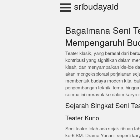
Skip
sribudayaid
to
content
Bagaimana Seni Te
Mempengaruhi Bu
Teater klasik, yang berasal dari be
kontribusi yang signifikan dalam m
kisah, dan menyampaikan ide-ide dal
akan mengeksplorasi perjalanan sej
membentuk budaya modern kita, baik
pengembangan teknik, tema, hingga ni
semua ini merasuk ke dalam karya s
Sejarah Singkat Seni Tea
Teater Kuno
Seni teater telah ada sejak ribuan ta
ke-6 SM. Drama Yunani, seperti kar