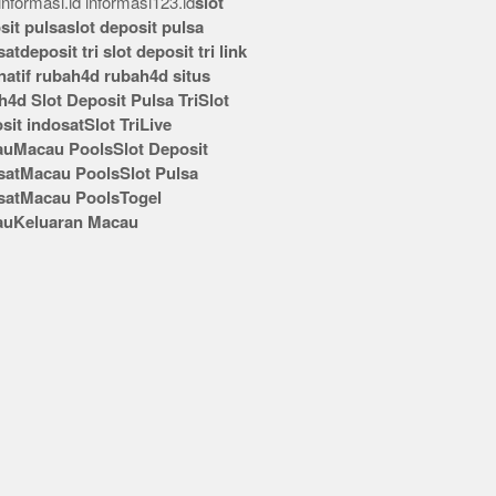
nformasi.id
informasi123.id
slot
sit pulsa
slot deposit pulsa
sat
deposit tri
slot deposit tri
link
rnatif rubah4d
rubah4d
situs
h4d
Slot Deposit Pulsa Tri
Slot
sit indosat
Slot Tri
Live
au
Macau Pools
Slot Deposit
sat
Macau Pools
Slot Pulsa
sat
Macau Pools
Togel
au
Keluaran Macau