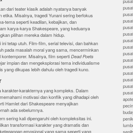
pusa
pusa
kan dari teater klasik adalah nyatanya banyak
pusat
n etika. Misalnya, tragedi Yunani sering berfokus
pusa
a-tema seperti keadilan, kebajikan, dan
pusat
lam karya-karya Shakespeare, yang keduanya
pusa
kan pilihan mereka dalam hidup.
pusa
ni tetap utuh. Film-film, serial televisi, dan bahkan
pusa
tuh pada masalah moral yang sama, mencerminkan
pusa
ontemporer. Misalnya, film seperti
Dead Poets
pusa
ar impian dan mengeksplorasi tema individualisme
pusa
lis yang dikupas lebih dahulu oleh tragedi kuno.
pusa
pusa
r
pusa
ena karakter-karakternya yang kompleks. Dalam
pusa
 memahami motivasi dan konflik yang dihadapi oleh
apote
perti Hamlet dari Shakespeare menyajikan
peci
ernah ada sebelumnya.
buday
 sering kali dipengaruhi oleh kompleksitas ini.
peni
kan transformasi karakter yang dramatis dan
lumb
etegangan emosional yang sama seperti yang
seni