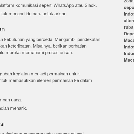
zonai
platform komunikasi seperti WhatsApp atau Slack.
depo
tuk mencari ide baru untuk arisan.
indo
alte
ruba
an
Depo
 dan kebutuhan yang berbeda. Mengambil pendekatan
Mac
an keterlibatan. Misalnya, berikan perhatian
Indo
ntu mereka memahami proses arisan.
Indo
Mac
ngubah kegiatan menjadi permainan untuk
 untuk memasukkan elemen permainan ke dalam
mpan uang.
adiah menarik.
si
tur dari semua peserta untuk mengevaluasi