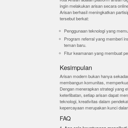
ingin melakukan arisan secara onlin
Arisan berhasil meningkatkan partis
tersebut berkat:
Penggunaan teknologi yang mem
Program referral yang memberi in
teman baru.
Fitur keamanan yang membuat p
Kesimpulan
Arisan modern bukan hanya sekadar 
membangun komunitas, memperkuat ik
Dengan menerapkan strategi yang efe
keterlibatan, setiap arisan dapat me
teknologi, kreativitas dalam pendek
kepercayaan merupakan kunci dalam
FAQ