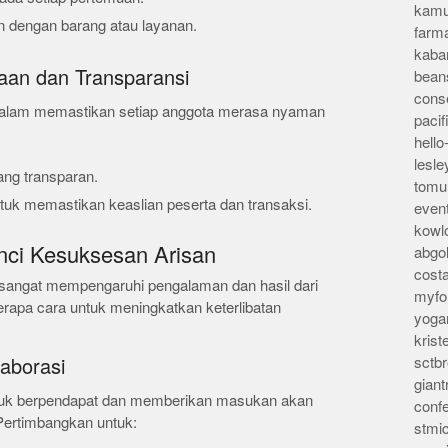
kamu
an dengan barang atau layanan.
farm
kaba
aan dan Transparansi
bean
conse
dalam memastikan setiap anggota merasa nyaman
pacif
hello
lesl
ng transparan.
tomu
tuk memastikan keaslian peserta dan transaksi.
even
kowl
unci Kesuksesan Arisan
abgo
cost
n sangat mempengaruhi pengalaman dan hasil dari
myfor
eberapa cara untuk meningkatkan keterlibatan
yoga
kris
sctb
laborasi
giant
ntuk berpendapat dan memberikan masukan akan
conf
Pertimbangkan untuk:
stmi