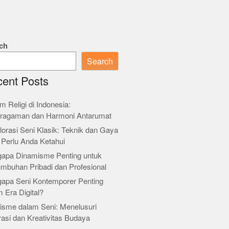
ch
Search
ent Posts
m Religi di Indonesia:
ragaman dan Harmoni Antarumat
orasi Seni Klasik: Teknik dan Gaya
 Perlu Anda Ketahui
apa Dinamisme Penting untuk
umbuhan Pribadi dan Profesional
apa Seni Kontemporer Penting
 Era Digital?
isme dalam Seni: Menelusuri
rasi dan Kreativitas Budaya