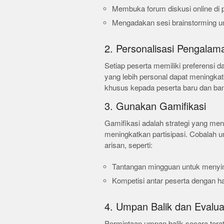
Membuka forum diskusi online di 
Mengadakan sesi brainstorming un
2. Personalisasi Pengalam
Setiap peserta memiliki preferensi
yang lebih personal dapat meningkatk
khusus kepada peserta baru dan ba
3. Gunakan Gamifikasi
Gamifikasi adalah strategi yang me
meningkatkan partisipasi. Cobalah
arisan, seperti:
Tantangan mingguan untuk menyi
Kompetisi antar peserta dengan h
4. Umpan Balik dan Evalua
Permintaan umpan balik secara tera