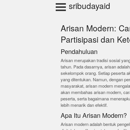
Skip
sribudayaid
to
content
Arisan Modern: Ca
Partisipasi dan Ket
Pendahuluan
Arisan merupakan tradisi sosial yang
tahun. Pada dasarnya, arisan adala
sekelompok orang. Setiap peserta 
yang ditentukan. Namun, dengan pe
masyarakat, arisan modern mengalami 
akan membahas arisan modern, cara 
peserta, serta bagaimana menerapka
lebih menarik dan efektif.
Apa Itu Arisan Modern?
Arisan modern adalah bentuk pengel