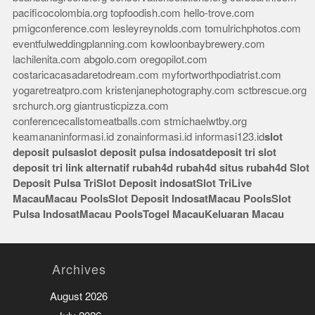
pacificocolombia.org
topfoodish.com
hello-trove.com
pmigconference.com
lesleyreynolds.com
tomulrichphotos.com
eventfulweddingplanning.com
kowloonbaybrewery.com
lachilenita.com
abgolo.com
oregopilot.com
costaricacasadaretodream.com
myfortworthpodiatrist.com
yogaretreatpro.com
kristenjanephotography.com
sctbrescue.org
srchurch.org
giantrusticpizza.com
conferencecallstomeatballs.com
stmichaelwtby.org
keamananinformasi.id
zonainformasi.id
informasi123.id
slot
deposit pulsa
slot deposit pulsa indosat
deposit tri
slot
deposit tri
link alternatif rubah4d
rubah4d
situs rubah4d
Slot
Deposit Pulsa Tri
Slot Deposit indosat
Slot Tri
Live
Macau
Macau Pools
Slot Deposit Indosat
Macau Pools
Slot
Pulsa Indosat
Macau Pools
Togel Macau
Keluaran Macau
Archives
August 2026