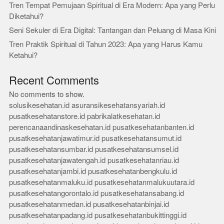
Tren Tempat Pemujaan Spiritual di Era Modern: Apa yang Perlu
Diketahui?
Seni Sekuler di Era Digital: Tantangan dan Peluang di Masa Kini
Tren Praktik Spiritual di Tahun 2023: Apa yang Harus Kamu
Ketahui?
Recent Comments
No comments to show.
solusikesehatan.id
asuransikesehatansyariah.id
pusatkesehatanstore.id
pabrikalatkesehatan.id
perencanaandinaskesehatan.id
pusatkesehatanbanten.id
pusatkesehatanjawatimur.id
pusatkesehatansumut.id
pusatkesehatansumbar.id
pusatkesehatansumsel.id
pusatkesehatanjawatengah.id
pusatkesehatanriau.id
pusatkesehatanjambi.id
pusatkesehatanbengkulu.id
pusatkesehatanmaluku.id
pusatkesehatanmalukuutara.id
pusatkesehatangorontalo.id
pusatkesehatansabang.id
pusatkesehatanmedan.id
pusatkesehatanbinjai.id
pusatkesehatanpadang.id
pusatkesehatanbukittinggi.id