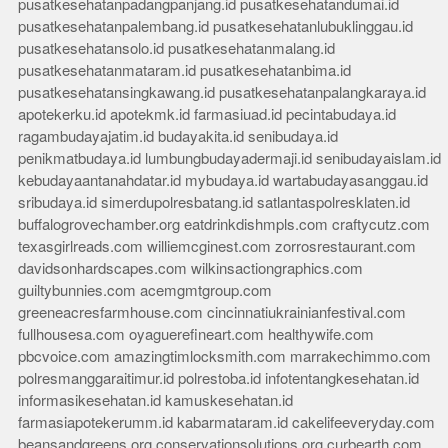
pusatkesehatanpadangpanjang.id
pusatkesehatandumai.id
pusatkesehatanpalembang.id
pusatkesehatanlubuklinggau.id
pusatkesehatansolo.id
pusatkesehatanmalang.id
pusatkesehatanmataram.id
pusatkesehatanbima.id
pusatkesehatansingkawang.id
pusatkesehatanpalangkaraya.id
apotekerku.id
apotekmk.id
farmasiuad.id
pecintabudaya.id
ragambudayajatim.id
budayakita.id
senibudaya.id
penikmatbudaya.id
lumbungbudayadermaji.id
senibudayaislam.id
kebudayaantanahdatar.id
mybudaya.id
wartabudayasanggau.id
sribudaya.id
simerdupolresbatang.id
satlantaspolresklaten.id
buffalogrovechamber.org
eatdrinkdishmpls.com
craftycutz.com
texasgirlreads.com
williemcginest.com
zorrosrestaurant.com
davidsonhardscapes.com
wilkinsactiongraphics.com
guiltybunnies.com
acemgmtgroup.com
greeneacresfarmhouse.com
cincinnatiukrainianfestival.com
fullhousesa.com
oyaguerefineart.com
healthywife.com
pbcvoice.com
amazingtimlocksmith.com
marrakechimmo.com
polresmanggaraitimur.id
polrestoba.id
infotentangkesehatan.id
informasikesehatan.id
kamuskesehatan.id
farmasiapotekerumm.id
kabarmataram.id
cakelifeeveryday.com
beansandgreens.org
conservationsolutions.org
curbearth.com