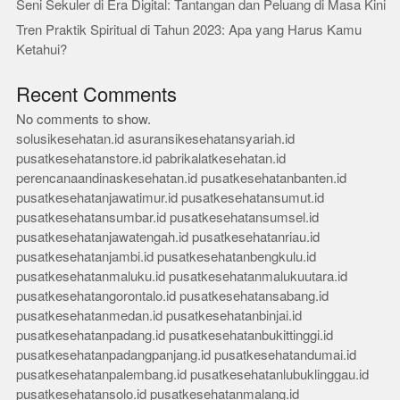
Seni Sekuler di Era Digital: Tantangan dan Peluang di Masa Kini
Tren Praktik Spiritual di Tahun 2023: Apa yang Harus Kamu
Ketahui?
Recent Comments
No comments to show.
solusikesehatan.id
asuransikesehatansyariah.id
pusatkesehatanstore.id
pabrikalatkesehatan.id
perencanaandinaskesehatan.id
pusatkesehatanbanten.id
pusatkesehatanjawatimur.id
pusatkesehatansumut.id
pusatkesehatansumbar.id
pusatkesehatansumsel.id
pusatkesehatanjawatengah.id
pusatkesehatanriau.id
pusatkesehatanjambi.id
pusatkesehatanbengkulu.id
pusatkesehatanmaluku.id
pusatkesehatanmalukuutara.id
pusatkesehatangorontalo.id
pusatkesehatansabang.id
pusatkesehatanmedan.id
pusatkesehatanbinjai.id
pusatkesehatanpadang.id
pusatkesehatanbukittinggi.id
pusatkesehatanpadangpanjang.id
pusatkesehatandumai.id
pusatkesehatanpalembang.id
pusatkesehatanlubuklinggau.id
pusatkesehatansolo.id
pusatkesehatanmalang.id