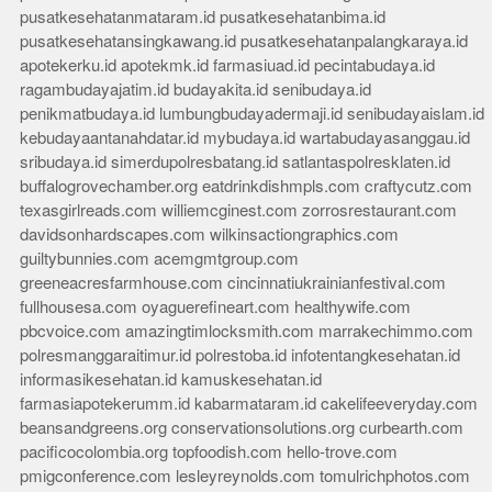
pusatkesehatanmataram.id
pusatkesehatanbima.id
pusatkesehatansingkawang.id
pusatkesehatanpalangkaraya.id
apotekerku.id
apotekmk.id
farmasiuad.id
pecintabudaya.id
ragambudayajatim.id
budayakita.id
senibudaya.id
penikmatbudaya.id
lumbungbudayadermaji.id
senibudayaislam.id
kebudayaantanahdatar.id
mybudaya.id
wartabudayasanggau.id
sribudaya.id
simerdupolresbatang.id
satlantaspolresklaten.id
buffalogrovechamber.org
eatdrinkdishmpls.com
craftycutz.com
texasgirlreads.com
williemcginest.com
zorrosrestaurant.com
davidsonhardscapes.com
wilkinsactiongraphics.com
guiltybunnies.com
acemgmtgroup.com
greeneacresfarmhouse.com
cincinnatiukrainianfestival.com
fullhousesa.com
oyaguerefineart.com
healthywife.com
pbcvoice.com
amazingtimlocksmith.com
marrakechimmo.com
polresmanggaraitimur.id
polrestoba.id
infotentangkesehatan.id
informasikesehatan.id
kamuskesehatan.id
farmasiapotekerumm.id
kabarmataram.id
cakelifeeveryday.com
beansandgreens.org
conservationsolutions.org
curbearth.com
pacificocolombia.org
topfoodish.com
hello-trove.com
pmigconference.com
lesleyreynolds.com
tomulrichphotos.com