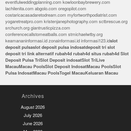
eventfulweddingplanning.com
kowloonbaybrewery.com
lachilenita.com
abgolo.com
oregopilot.com
costaricacasadaretodream.com
myfortworthpodiatrist.com
yogaretreatpro.com
kristenjanephotography.com
sctbrescue.org
srchurch.org
giantrusticpizza.com
conferencecallstomeatballs.com
stmichaelwtby.org
keamananinformasi.id
zonainformasi.id
informasi123.id
slot
deposit pulsa
slot deposit pulsa indosat
deposit tri
slot
deposit tri
link alternatif rubah4d
rubah4d
situs rubah4d
Slot
Deposit Pulsa Tri
Slot Deposit indosat
Slot Tri
Live
Macau
Macau Pools
Slot Deposit Indosat
Macau Pools
Slot
Pulsa Indosat
Macau Pools
Togel Macau
Keluaran Macau
Archives
August 2026
July 2026
June 2026