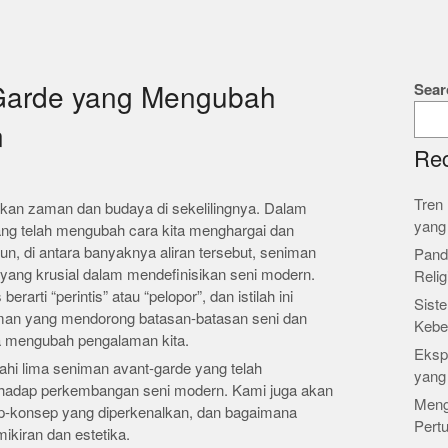
Sear
Garde yang Mengubah
n
Rec
Tren 
kan zaman dan budaya di sekelilingnya. Dalam
yang
ang telah mengubah cara kita menghargai dan
, di antara banyaknya aliran tersebut, seniman
Pand
yang krusial dalam mendefinisikan seni modern.
Relig
arti “perintis” atau “pelopor”, dan istilah ini
Siste
man yang mendorong batasan-batasan seni dan
Kebe
a mengubah pengalaman kita.
Ekspl
jahi lima seniman avant-garde yang telah
yang
erhadap perkembangan seni modern. Kami juga akan
Meng
-konsep yang diperkenalkan, dan bagaimana
Pert
kiran dan estetika.