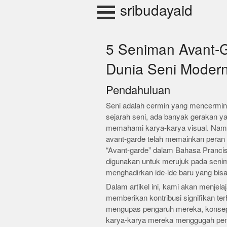
Skip
sribudayaid
to
content
5 Seniman Avant-
Dunia Seni Moder
Pendahuluan
Seni adalah cermin yang mencermin
sejarah seni, ada banyak gerakan y
memahami karya-karya visual. Namun
avant-garde telah memainkan peran 
“Avant-garde” dalam Bahasa Prancis ber
digunakan untuk merujuk pada seni
menghadirkan ide-ide baru yang bis
Dalam artikel ini, kami akan menjela
memberikan kontribusi signifikan t
mengupas pengaruh mereka, konsep
karya-karya mereka menggugah pemi