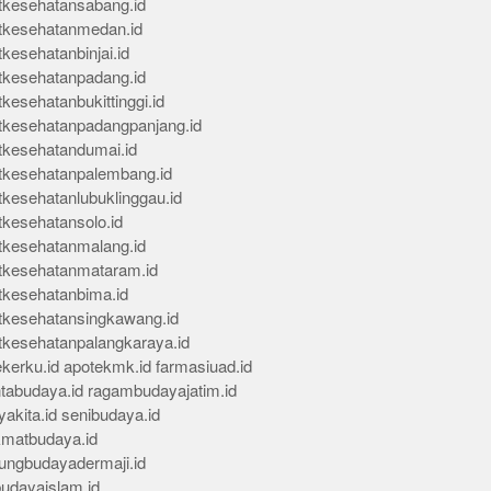
tkesehatansabang.id
tkesehatanmedan.id
kesehatanbinjai.id
tkesehatanpadang.id
kesehatanbukittinggi.id
tkesehatanpadangpanjang.id
tkesehatandumai.id
tkesehatanpalembang.id
tkesehatanlubuklinggau.id
tkesehatansolo.id
tkesehatanmalang.id
tkesehatanmataram.id
tkesehatanbima.id
tkesehatansingkawang.id
tkesehatanpalangkaraya.id
kerku.id
apotekmk.id
farmasiuad.id
ntabudaya.id
ragambudayajatim.id
akita.id
senibudaya.id
kmatbudaya.id
ungbudayadermaji.id
budayaislam.id