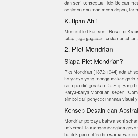
dan seni konseptual. Ide-ide dan me
seniman-seniman masa depan, term
Kutipan Ahli
Menurut kritikus seni, Rosalind Kr
tetapi juga gagasan fundamental tentan
2. Piet Mondrian
Siapa Piet Mondrian?
Piet Mondrian (1872-1944) adalah s
karyanya yang menggunakan garis-gari
satu pendiri gerakan De Stijl, yan
Karya-karya Mondrian, seperti “Compo
simbol dari penyederhanaan visual y
Konsep Desain dan Abstra
Mondrian percaya bahwa seni seharu
universal. Ia mengembangkan gaya y
bentuk geometris dan warna-warna d