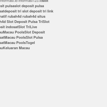
nformasi.id
informasi123.id
slot
sit pulsa
slot deposit pulsa
sat
deposit tri
slot deposit tri
link
rnatif rubah4d
rubah4d
situs
h4d
Slot Deposit Pulsa Tri
Slot
sit indosat
Slot Tri
Live
au
Macau Pools
Slot Deposit
sat
Macau Pools
Slot Pulsa
sat
Macau Pools
Togel
au
Keluaran Macau