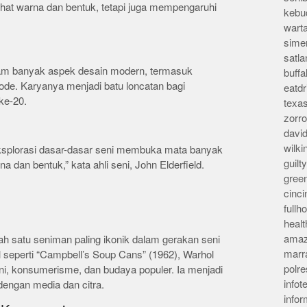
ihat warna dan bentuk, tetapi juga mempengaruhi
kebu
wart
sime
satla
lam banyak aspek desain modern, termasuk
buff
mode. Karyanya menjadi batu loncatan bagi
eatd
ke-20.
texa
zorr
davi
wilk
splorasi dasar-dasar seni membuka mata banyak
guil
a dan bentuk,” kata ahli seni, John Elderfield.
gree
cinci
full
heal
amaz
h satu seniman paling ikonik dalam gerakan seni
marr
 seperti “Campbell’s Soup Cans” (1962), Warhol
polre
i, konsumerisme, dan budaya populer. Ia menjadi
infot
dengan media dan citra.
info