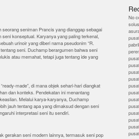
Re
No c
solus
 seorang seniman Prancis yang dianggap sebagai
asur
 seni konseptual. Karyanya yang paling terkenal,
pusa
sebuah urinoir yang diberi nama pseudonim “R.
pabri
l tentang seni. Duchamp berargumen bahwa seni
pere
lukis atau memahat, tetapi juga tentang ide yang
pusa
pusa
pusa
pusa
 “ready-made”, di mana objek sehari-hari diangkat
pusa
lihan dan konteks. Pendekatan ini menantang
pusa
an keaslian. Melalui karya-karyanya, Duchamp
pusa
ebih jauh tentang apa yang dimaksud dengan seni
pusa
uhi interpretasi seni itu sendiri.
pusa
pusa
pusa
pusa
 gerakan seni modern lainnya, termasuk seni pop