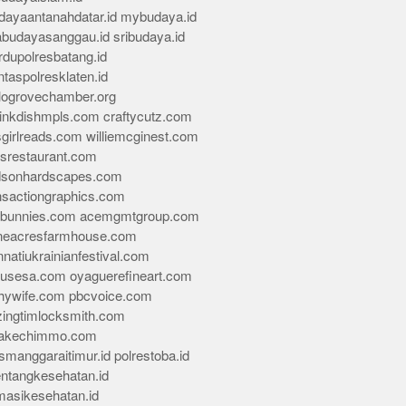
dayaantanahdatar.id
mybudaya.id
abudayasanggau.id
sribudaya.id
rdupolresbatang.id
ntaspolresklaten.id
alogrovechamber.org
rinkdishmpls.com
craftycutz.com
sgirlreads.com
williemcginest.com
osrestaurant.com
dsonhardscapes.com
insactiongraphics.com
tybunnies.com
acemgmtgroup.com
neacresfarmhouse.com
nnatiukrainianfestival.com
housesa.com
oyaguerefineart.com
thywife.com
pbcvoice.com
ingtimlocksmith.com
akechimmo.com
smanggaraitimur.id
polrestoba.id
entangkesehatan.id
rmasikesehatan.id