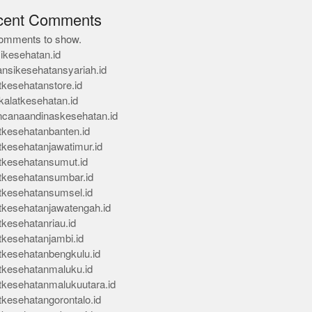
cent Comments
omments to show.
ikesehatan.id
ansikesehatansyariah.id
tkesehatanstore.id
kalatkesehatan.id
ncanaandinaskesehatan.id
tkesehatanbanten.id
tkesehatanjawatimur.id
tkesehatansumut.id
tkesehatansumbar.id
tkesehatansumsel.id
tkesehatanjawatengah.id
tkesehatanriau.id
tkesehatanjambi.id
tkesehatanbengkulu.id
tkesehatanmaluku.id
tkesehatanmalukuutara.id
tkesehatangorontalo.id