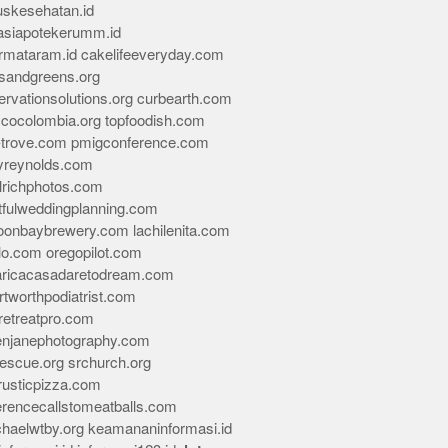
skesehatan.id
asiapotekerumm.id
rmataram.id
cakelifeeveryday.com
sandgreens.org
rvationsolutions.org
curbearth.com
icocolombia.org
topfoodish.com
-trove.com
pmigconference.com
eyreynolds.com
lrichphotos.com
tfulweddingplanning.com
oonbaybrewery.com
lachilenita.com
lo.com
oregopilot.com
aricacasadaretodream.com
tworthpodiatrist.com
retreatpro.com
tenjanephotography.com
rescue.org
srchurch.org
rusticpizza.com
erencecallstomeatballs.com
chaelwtby.org
keamananinformasi.id