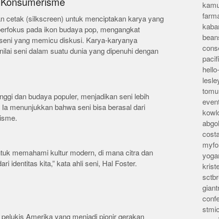
n Konsumerisme
kamu
farm
n cetak (silkscreen) untuk menciptakan karya yang
kaba
 berfokus pada ikon budaya pop, mengangkat
bean
 seni yang memicu diskusi. Karya-karyanya
conse
nilai seni dalam suatu dunia yang dipenuhi dengan
pacif
hello
lesl
tomu
nggi dan budaya populer, menjadikan seni lebih
even
 Ia menunjukkan bahwa seni bisa berasal dari
kowl
isme.
abgo
cost
myfor
tuk memahami kultur modern, di mana citra dan
yoga
i identitas kita,” kata ahli seni, Hal Foster.
kris
sctb
giant
conf
stmi
 pelukis Amerika yang menjadi pionir gerakan