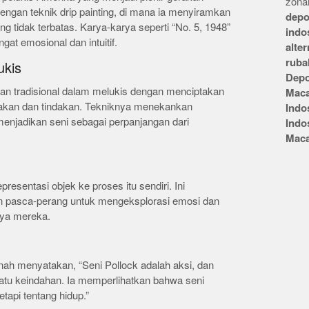
zonai
dengan teknik drip painting, di mana ia menyiramkan
depo
g tidak terbatas. Karya-karya seperti “No. 5, 1948”
indo
at emosional dan intuitif.
alte
ruba
ukis
Depo
n tradisional dalam melukis dengan menciptakan
Mac
akan dan tindakan. Tekniknya menekankan
Indo
 menjadikan seni sebagai perpanjangan dari
Indo
Mac
resentasi objek ke proses itu sendiri. Ini
 pasca-perang untuk mengeksplorasi emosi dan
rya mereka.
rnah menyatakan, “Seni Pollock adalah aksi, dan
suatu keindahan. Ia memperlihatkan bahwa seni
api tentang hidup.”