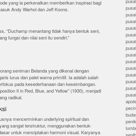
pusa
tode yang ia perkenalkan memberikan inspirasi bagi
pusa
asuk Andy Warhol dan Jeff Koons.
pusat
pusa
pusat
auss, “Duchamp menantang tidak hanya bentuk seni,
pusa
g fungsi dan nilai seni itu sendiri.”
pusa
pusa
pusa
pusa
pusa
eorang seniman Belanda yang dikenal dengan
pusa
s lurus dan palet warna primitif. Ia adalah salah
pusa
g berfokus pada kesederhanaan dan keseimbangan.
pusa
sition II in Red, Blue, and Yellow” (1930), menjadi
pusa
ang radikal.
apote
ksi
peci
buday
snya mencerminkan underlying spiritual dan
peni
ang sangat terstruktur, menggunakan bentuk-
lumb
asar untuk menciptakan harmoni visual. Karyanya
seni