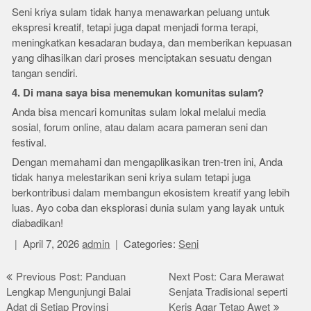
Seni kriya sulam tidak hanya menawarkan peluang untuk
ekspresi kreatif, tetapi juga dapat menjadi forma terapi,
meningkatkan kesadaran budaya, dan memberikan kepuasan
yang dihasilkan dari proses menciptakan sesuatu dengan
tangan sendiri.
4. Di mana saya bisa menemukan komunitas sulam?
Anda bisa mencari komunitas sulam lokal melalui media
sosial, forum online, atau dalam acara pameran seni dan
festival.
Dengan memahami dan mengaplikasikan tren-tren ini, Anda
tidak hanya melestarikan seni kriya sulam tetapi juga
berkontribusi dalam membangun ekosistem kreatif yang lebih
luas. Ayo coba dan eksplorasi dunia sulam yang layak untuk
diabadikan!
April 7, 2026
admin
Categories:
Seni
Post
Previous Post: Panduan
Next Post: Cara Merawat
Lengkap Mengunjungi Balai
Senjata Tradisional seperti
navigation
Adat di Setiap Provinsi
Keris Agar Tetap Awet