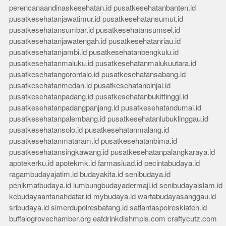
perencanaandinaskesehatan.id
pusatkesehatanbanten.id
pusatkesehatanjawatimur.id
pusatkesehatansumut.id
pusatkesehatansumbar.id
pusatkesehatansumsel.id
pusatkesehatanjawatengah.id
pusatkesehatanriau.id
pusatkesehatanjambi.id
pusatkesehatanbengkulu.id
pusatkesehatanmaluku.id
pusatkesehatanmalukuutara.id
pusatkesehatangorontalo.id
pusatkesehatansabang.id
pusatkesehatanmedan.id
pusatkesehatanbinjai.id
pusatkesehatanpadang.id
pusatkesehatanbukittinggi.id
pusatkesehatanpadangpanjang.id
pusatkesehatandumai.id
pusatkesehatanpalembang.id
pusatkesehatanlubuklinggau.id
pusatkesehatansolo.id
pusatkesehatanmalang.id
pusatkesehatanmataram.id
pusatkesehatanbima.id
pusatkesehatansingkawang.id
pusatkesehatanpalangkaraya.id
apotekerku.id
apotekmk.id
farmasiuad.id
pecintabudaya.id
ragambudayajatim.id
budayakita.id
senibudaya.id
penikmatbudaya.id
lumbungbudayadermaji.id
senibudayaislam.id
kebudayaantanahdatar.id
mybudaya.id
wartabudayasanggau.id
sribudaya.id
simerdupolresbatang.id
satlantaspolresklaten.id
buffalogrovechamber.org
eatdrinkdishmpls.com
craftycutz.com