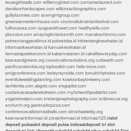
texasgirlreads.com
williemcginest.com
zorrosrestaurant.com
davidsonhardscapes.com
wilkinsactiongraphics.com
guiltybunnies.com
acemgmtgroup.com
greeneacresfarmhouse.com
cincinnatiukrainianfestival.com
fullhousesa.com
oyaguerefineart.com
healthywife.com
pbcvoice.com
amazingtimlocksmith.com
marrakechimmo.com
polresmanggaraitimur.id
polrestoba.id
infotentangkesehatan.id
informasikesehatan.id
kamuskesehatan.id
farmasiapotekerumm.id
kabarmataram.id
cakelifeeveryday.com
beansandgreens.org
conservationsolutions.org
curbearth.com
pacificocolombia.org
topfoodish.com
hello-trove.com
pmigconference.com
lesleyreynolds.com
tomulrichphotos.com
eventfulweddingplanning.com
kowloonbaybrewery.com
lachilenita.com
abgolo.com
oregopilot.com
costaricacasadaretodream.com
myfortworthpodiatrist.com
yogaretreatpro.com
kristenjanephotography.com
sctbrescue.org
srchurch.org
giantrusticpizza.com
conferencecallstomeatballs.com
stmichaelwtby.org
keamananinformasi.id
zonainformasi.id
informasi123.id
slot
deposit pulsa
slot deposit pulsa indosat
deposit tri
slot
deposit tri
link alternatif rubah4d
rubah4d
situs rubah4d
Slot