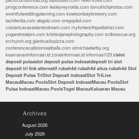
pacificocolombia.org
topfoodish.com
hello-trove.com
pmigconference.com
lesleyreynolds.com
tomulrichphotos.com
eventfulweddingplanning.com
kowloonbaybrewery.com
lachilenita.com
abgolo.com
oregopilot.com
costaricacasadaretodream.com
myfortworthpodiatrist.com
yogaretreatpro.com
kristenjanephotography.com
sctbrescue.org
srchurch.org
giantrusticpizza.com
conferencecallstomeatballs.com
stmichaelwtby.org
keamananinformasi.id
zonainformasi.id
informasi123.id
slot
deposit pulsa
slot deposit pulsa indosat
deposit tri
slot
deposit tri
link alternatif rubah4d
rubah4d
situs rubah4d
Slot
Deposit Pulsa Tri
Slot Deposit indosat
Slot Tri
Live
Macau
Macau Pools
Slot Deposit Indosat
Macau Pools
Slot
Pulsa Indosat
Macau Pools
Togel Macau
Keluaran Macau
Archives
August 2026
July 2026