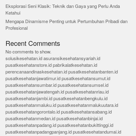
Eksplorasi Seni Klasik: Teknik dan Gaya yang Perlu Anda
Ketahui
Mengapa Dinamisme Penting untuk Pertumbuhan Pribadi dan
Profesional
Recent Comments
No comments to show.
solusikesehatan.id
asuransikesehatansyariah.id
pusatkesehatanstore.id
pabrikalatkesehatan.id
perencanaandinaskesehatan.id
pusatkesehatanbanten.id
pusatkesehatanjawatimur.id
pusatkesehatansumut.id
pusatkesehatansumbar.id
pusatkesehatansumsel.id
pusatkesehatanjawatengah.id
pusatkesehatanriau.id
pusatkesehatanjambi.id
pusatkesehatanbengkulu.id
pusatkesehatanmaluku.id
pusatkesehatanmalukuutara.id
pusatkesehatangorontalo.id
pusatkesehatansabang.id
pusatkesehatanmedan.id
pusatkesehatanbinjai.id
pusatkesehatanpadang.id
pusatkesehatanbukittinggi.id
pusatkesehatanpadangpanjang.id
pusatkesehatandumai.id