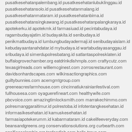
pusatkesehatanpalembang.id
pusatkesehatanlubuklinggau.id
pusatkesehatansolo.id
pusatkesehatanmalang.id
pusatkesehatanmataram.id
pusatkesehatanbima.id
pusatkesehatansingkawang.id
pusatkesehatanpalangkaraya.id
apotekerku.id
apotekmk.id
farmasiuad.id
pecintabudaya.id
ragambudayajatim.id
budayakita.id
senibudaya.id
penikmatbudaya.id
lumbungbudayadermaji.id
senibudayaislam.id
kebudayaantanahdatar.id
mybudaya.id
wartabudayasanggau.id
sribudaya.id
simerdupolresbatang.id
satlantaspolresklaten.id
buffalogrovechamber.org
eatdrinkdishmpls.com
craftycutz.com
texasgirlreads.com
williemcginest.com
zorrosrestaurant.com
davidsonhardscapes.com
wilkinsactiongraphics.com
guiltybunnies.com
acemgmtgroup.com
greeneacresfarmhouse.com
cincinnatiukrainianfestival.com
fullhousesa.com
oyaguerefineart.com
healthywife.com
pbcvoice.com
amazingtimlocksmith.com
marrakechimmo.com
polresmanggaraitimur.id
polrestoba.id
infotentangkesehatan.id
informasikesehatan.id
kamuskesehatan.id
farmasiapotekerumm.id
kabarmataram.id
cakelifeeveryday.com
beansandgreens.org
conservationsolutions.org
curbearth.com