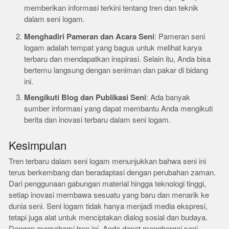
memberikan informasi terkini tentang tren dan teknik
dalam seni logam.
Menghadiri Pameran dan Acara Seni
: Pameran seni
logam adalah tempat yang bagus untuk melihat karya
terbaru dan mendapatkan inspirasi. Selain itu, Anda bisa
bertemu langsung dengan seniman dan pakar di bidang
ini.
Mengikuti Blog dan Publikasi Seni
: Ada banyak
sumber informasi yang dapat membantu Anda mengikuti
berita dan inovasi terbaru dalam seni logam.
Kesimpulan
Tren terbaru dalam seni logam menunjukkan bahwa seni ini
terus berkembang dan beradaptasi dengan perubahan zaman.
Dari penggunaan gabungan material hingga teknologi tinggi,
setiap inovasi membawa sesuatu yang baru dan menarik ke
dunia seni. Seni logam tidak hanya menjadi media ekspresi,
tetapi juga alat untuk menciptakan dialog sosial dan budaya.
Dengan memahami tren ini, Anda dapat menghargai seni