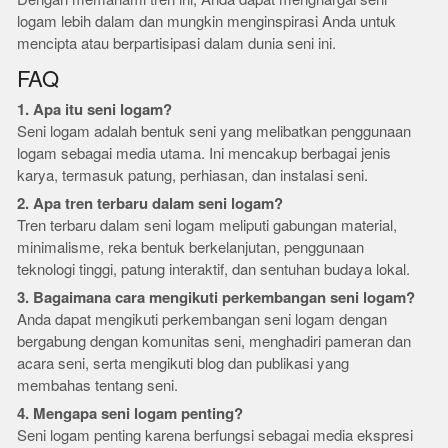
logam lebih dalam dan mungkin menginspirasi Anda untuk
mencipta atau berpartisipasi dalam dunia seni ini.
FAQ
1. Apa itu seni logam?
Seni logam adalah bentuk seni yang melibatkan penggunaan
logam sebagai media utama. Ini mencakup berbagai jenis
karya, termasuk patung, perhiasan, dan instalasi seni.
2. Apa tren terbaru dalam seni logam?
Tren terbaru dalam seni logam meliputi gabungan material,
minimalisme, reka bentuk berkelanjutan, penggunaan
teknologi tinggi, patung interaktif, dan sentuhan budaya lokal.
3. Bagaimana cara mengikuti perkembangan seni logam?
Anda dapat mengikuti perkembangan seni logam dengan
bergabung dengan komunitas seni, menghadiri pameran dan
acara seni, serta mengikuti blog dan publikasi yang
membahas tentang seni.
4. Mengapa seni logam penting?
Seni logam penting karena berfungsi sebagai media ekspresi