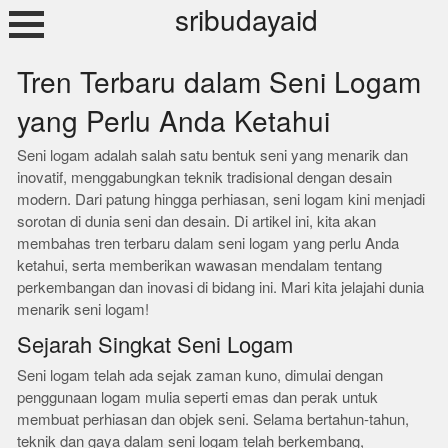
Skip
sribudayaid
to
content
Tren Terbaru dalam Seni Logam
yang Perlu Anda Ketahui
Seni logam adalah salah satu bentuk seni yang menarik dan
inovatif, menggabungkan teknik tradisional dengan desain
modern. Dari patung hingga perhiasan, seni logam kini menjadi
sorotan di dunia seni dan desain. Di artikel ini, kita akan
membahas tren terbaru dalam seni logam yang perlu Anda
ketahui, serta memberikan wawasan mendalam tentang
perkembangan dan inovasi di bidang ini. Mari kita jelajahi dunia
menarik seni logam!
Sejarah Singkat Seni Logam
Seni logam telah ada sejak zaman kuno, dimulai dengan
penggunaan logam mulia seperti emas dan perak untuk
membuat perhiasan dan objek seni. Selama bertahun-tahun,
teknik dan gaya dalam seni logam telah berkembang,