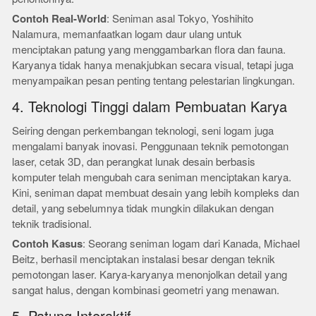
Contoh Real-World
: Seniman asal Tokyo, Yoshihito
Nalamura, memanfaatkan logam daur ulang untuk
menciptakan patung yang menggambarkan flora dan fauna.
Karyanya tidak hanya menakjubkan secara visual, tetapi juga
menyampaikan pesan penting tentang pelestarian lingkungan.
4. Teknologi Tinggi dalam Pembuatan Karya
Seiring dengan perkembangan teknologi, seni logam juga
mengalami banyak inovasi. Penggunaan teknik pemotongan
laser, cetak 3D, dan perangkat lunak desain berbasis
komputer telah mengubah cara seniman menciptakan karya.
Kini, seniman dapat membuat desain yang lebih kompleks dan
detail, yang sebelumnya tidak mungkin dilakukan dengan
teknik tradisional.
Contoh Kasus
: Seorang seniman logam dari Kanada, Michael
Beitz, berhasil menciptakan instalasi besar dengan teknik
pemotongan laser. Karya-karyanya menonjolkan detail yang
sangat halus, dengan kombinasi geometri yang menawan.