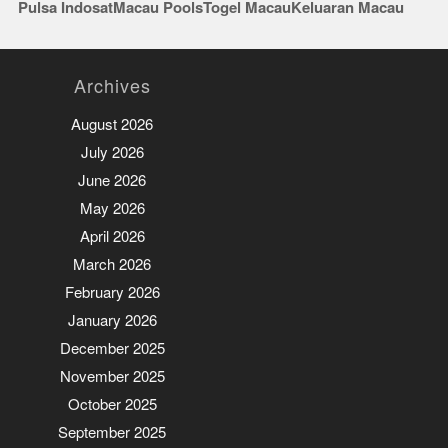
Pulsa Indosat
Macau Pools
Togel Macau
Keluaran Macau
Archives
August 2026
July 2026
June 2026
May 2026
April 2026
March 2026
February 2026
January 2026
December 2025
November 2025
October 2025
September 2025