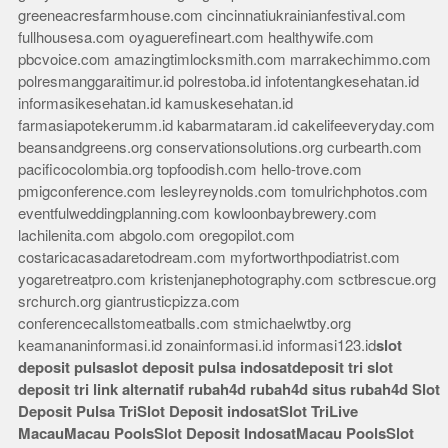
greeneacresfarmhouse.com
cincinnatiukrainianfestival.com
fullhousesa.com
oyaguerefineart.com
healthywife.com
pbcvoice.com
amazingtimlocksmith.com
marrakechimmo.com
polresmanggaraitimur.id
polrestoba.id
infotentangkesehatan.id
informasikesehatan.id
kamuskesehatan.id
farmasiapotekerumm.id
kabarmataram.id
cakelifeeveryday.com
beansandgreens.org
conservationsolutions.org
curbearth.com
pacificocolombia.org
topfoodish.com
hello-trove.com
pmigconference.com
lesleyreynolds.com
tomulrichphotos.com
eventfulweddingplanning.com
kowloonbaybrewery.com
lachilenita.com
abgolo.com
oregopilot.com
costaricacasadaretodream.com
myfortworthpodiatrist.com
yogaretreatpro.com
kristenjanephotography.com
sctbrescue.org
srchurch.org
giantrusticpizza.com
conferencecallstomeatballs.com
stmichaelwtby.org
keamananinformasi.id
zonainformasi.id
informasi123.id
slot
deposit pulsa
slot deposit pulsa indosat
deposit tri
slot
deposit tri
link alternatif rubah4d
rubah4d
situs rubah4d
Slot
Deposit Pulsa Tri
Slot Deposit indosat
Slot Tri
Live
Macau
Macau Pools
Slot Deposit Indosat
Macau Pools
Slot