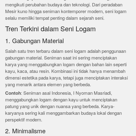
mengikuti perubahan budaya dan teknologi. Dari peradaban
Mesir kuno hingga seniman kontemporer modern, seni logam
selalu memiliki tempat penting dalam sejarah seni.
Tren Terkini dalam Seni Logam
1. Gabungan Material
Salah satu tren terbaru dalam seni logam adalah penggunaan
gabungan material. Seniman saat ini sering menciptakan
karya yang menggabungkan logam dengan bahan lain seperti
kayu, kaca, atau resin. Kombinasi ini tidak hanya menambah
dimensi estetika pada karya, tetapi juga menciptakan interaksi
yang menarik antara elemen yang berbeda.
Contoh
: Seniman asal Indonesia, I Nyoman Masriadi,
menggabungkan logam dengan kayu untuk menciptakan
patung yang unik dengan nuansa yang berbeda. Karya-
karyanya sering kali menggambarkan budaya lokal dengan
perspektif modern.
2. Minimalisme