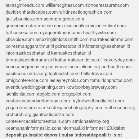
texasgirlreads.com
williemcginest.com
zorrosrestaurant.com
davidsonhardscapes.com
wilkinsactiongraphics.com
guiltybunnies.com
acemgmtgroup.com
greeneacresfarmhouse.com
cincinnatiukrainianfestival.com
fullhousesa.com
oyaguerefineart.com
healthywife.com
pbcvoice.com
amazingtimlocksmith.com
marrakechimmo.com
polresmanggaraitimur.id
polrestoba.id
infotentangkesehatan.id
informasikesehatan.id
kamuskesehatan.id
farmasiapotekerumm.id
kabarmataram.id
cakelifeeveryday.com
beansandgreens.org
conservationsolutions.org
curbearth.com
pacificocolombia.org
topfoodish.com
hello-trove.com
pmigconference.com
lesleyreynolds.com
tomulrichphotos.com
eventfulweddingplanning.com
kowloonbaybrewery.com
lachilenita.com
abgolo.com
oregopilot.com
costaricacasadaretodream.com
myfortworthpodiatrist.com
yogaretreatpro.com
kristenjanephotography.com
sctbrescue.org
srchurch.org
giantrusticpizza.com
conferencecallstomeatballs.com
stmichaelwtby.org
keamananinformasi.id
zonainformasi.id
informasi123.id
slot
deposit pulsa
slot deposit pulsa indosat
deposit tri
slot