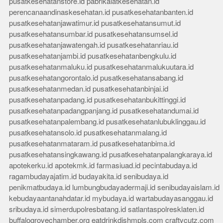
pusatkesehatanstore.id
pabrikalatkesehatan.id
perencanaandinaskesehatan.id
pusatkesehatanbanten.id
pusatkesehatanjawatimur.id
pusatkesehatansumut.id
pusatkesehatansumbar.id
pusatkesehatansumsel.id
pusatkesehatanjawatengah.id
pusatkesehatanriau.id
pusatkesehatanjambi.id
pusatkesehatanbengkulu.id
pusatkesehatanmaluku.id
pusatkesehatanmalukuutara.id
pusatkesehatangorontalo.id
pusatkesehatansabang.id
pusatkesehatanmedan.id
pusatkesehatanbinjai.id
pusatkesehatanpadang.id
pusatkesehatanbukittinggi.id
pusatkesehatanpadangpanjang.id
pusatkesehatandumai.id
pusatkesehatanpalembang.id
pusatkesehatanlubuklinggau.id
pusatkesehatansolo.id
pusatkesehatanmalang.id
pusatkesehatanmataram.id
pusatkesehatanbima.id
pusatkesehatansingkawang.id
pusatkesehatanpalangkaraya.id
apotekerku.id
apotekmk.id
farmasiuad.id
pecintabudaya.id
ragambudayajatim.id
budayakita.id
senibudaya.id
penikmatbudaya.id
lumbungbudayadermaji.id
senibudayaislam.id
kebudayaantanahdatar.id
mybudaya.id
wartabudayasanggau.id
sribudaya.id
simerdupolresbatang.id
satlantaspolresklaten.id
buffalogrovechamber.org
eatdrinkdishmpls.com
craftycutz.com