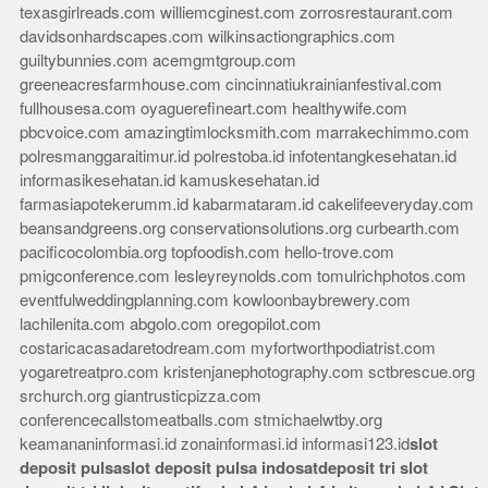
texasgirlreads.com
williemcginest.com
zorrosrestaurant.com
davidsonhardscapes.com
wilkinsactiongraphics.com
guiltybunnies.com
acemgmtgroup.com
greeneacresfarmhouse.com
cincinnatiukrainianfestival.com
fullhousesa.com
oyaguerefineart.com
healthywife.com
pbcvoice.com
amazingtimlocksmith.com
marrakechimmo.com
polresmanggaraitimur.id
polrestoba.id
infotentangkesehatan.id
informasikesehatan.id
kamuskesehatan.id
farmasiapotekerumm.id
kabarmataram.id
cakelifeeveryday.com
beansandgreens.org
conservationsolutions.org
curbearth.com
pacificocolombia.org
topfoodish.com
hello-trove.com
pmigconference.com
lesleyreynolds.com
tomulrichphotos.com
eventfulweddingplanning.com
kowloonbaybrewery.com
lachilenita.com
abgolo.com
oregopilot.com
costaricacasadaretodream.com
myfortworthpodiatrist.com
yogaretreatpro.com
kristenjanephotography.com
sctbrescue.org
srchurch.org
giantrusticpizza.com
conferencecallstomeatballs.com
stmichaelwtby.org
keamananinformasi.id
zonainformasi.id
informasi123.id
slot
deposit pulsa
slot deposit pulsa indosat
deposit tri
slot