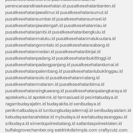
perencanaandinaskesehatan.id
pusatkesehatanbanten.id
pusatkesehatanjawatimur.id
pusatkesehatansumut.id
pusatkesehatansumbar.id
pusatkesehatansumsel.id
pusatkesehatanjawatengah.id
pusatkesehatanriau.id
pusatkesehatanjambi.id
pusatkesehatanbengkulu.id
pusatkesehatanmaluku.id
pusatkesehatanmalukuutara.id
pusatkesehatangorontalo.id
pusatkesehatansabang.id
pusatkesehatanmedan.id
pusatkesehatanbinjai.id
pusatkesehatanpadang.id
pusatkesehatanbukittinggi.id
pusatkesehatanpadangpanjang.id
pusatkesehatandumai.id
pusatkesehatanpalembang.id
pusatkesehatanlubuklinggau.id
pusatkesehatansolo.id
pusatkesehatanmalang.id
pusatkesehatanmataram.id
pusatkesehatanbima.id
pusatkesehatansingkawang.id
pusatkesehatanpalangkaraya.id
apotekerku.id
apotekmk.id
farmasiuad.id
pecintabudaya.id
ragambudayajatim.id
budayakita.id
senibudaya.id
penikmatbudaya.id
lumbungbudayadermaji.id
senibudayaislam.id
kebudayaantanahdatar.id
mybudaya.id
wartabudayasanggau.id
sribudaya.id
simerdupolresbatang.id
satlantaspolresklaten.id
buffalogrovechamber.org
eatdrinkdishmpls.com
craftycutz.com