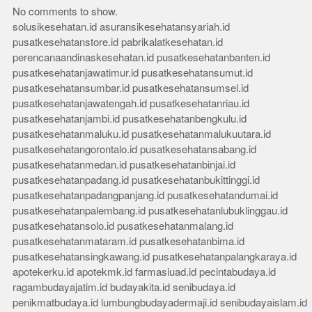
No comments to show.
solusikesehatan.id
asuransikesehatansyariah.id
pusatkesehatanstore.id
pabrikalatkesehatan.id
perencanaandinaskesehatan.id
pusatkesehatanbanten.id
pusatkesehatanjawatimur.id
pusatkesehatansumut.id
pusatkesehatansumbar.id
pusatkesehatansumsel.id
pusatkesehatanjawatengah.id
pusatkesehatanriau.id
pusatkesehatanjambi.id
pusatkesehatanbengkulu.id
pusatkesehatanmaluku.id
pusatkesehatanmalukuutara.id
pusatkesehatangorontalo.id
pusatkesehatansabang.id
pusatkesehatanmedan.id
pusatkesehatanbinjai.id
pusatkesehatanpadang.id
pusatkesehatanbukittinggi.id
pusatkesehatanpadangpanjang.id
pusatkesehatandumai.id
pusatkesehatanpalembang.id
pusatkesehatanlubuklinggau.id
pusatkesehatansolo.id
pusatkesehatanmalang.id
pusatkesehatanmataram.id
pusatkesehatanbima.id
pusatkesehatansingkawang.id
pusatkesehatanpalangkaraya.id
apotekerku.id
apotekmk.id
farmasiuad.id
pecintabudaya.id
ragambudayajatim.id
budayakita.id
senibudaya.id
penikmatbudaya.id
lumbungbudayadermaji.id
senibudayaislam.id