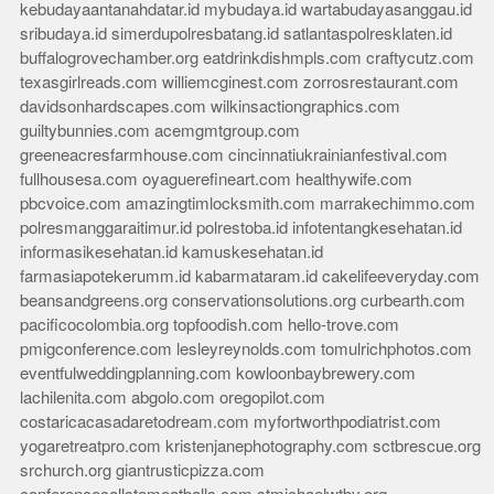
kebudayaantanahdatar.id
mybudaya.id
wartabudayasanggau.id
sribudaya.id
simerdupolresbatang.id
satlantaspolresklaten.id
buffalogrovechamber.org
eatdrinkdishmpls.com
craftycutz.com
texasgirlreads.com
williemcginest.com
zorrosrestaurant.com
davidsonhardscapes.com
wilkinsactiongraphics.com
guiltybunnies.com
acemgmtgroup.com
greeneacresfarmhouse.com
cincinnatiukrainianfestival.com
fullhousesa.com
oyaguerefineart.com
healthywife.com
pbcvoice.com
amazingtimlocksmith.com
marrakechimmo.com
polresmanggaraitimur.id
polrestoba.id
infotentangkesehatan.id
informasikesehatan.id
kamuskesehatan.id
farmasiapotekerumm.id
kabarmataram.id
cakelifeeveryday.com
beansandgreens.org
conservationsolutions.org
curbearth.com
pacificocolombia.org
topfoodish.com
hello-trove.com
pmigconference.com
lesleyreynolds.com
tomulrichphotos.com
eventfulweddingplanning.com
kowloonbaybrewery.com
lachilenita.com
abgolo.com
oregopilot.com
costaricacasadaretodream.com
myfortworthpodiatrist.com
yogaretreatpro.com
kristenjanephotography.com
sctbrescue.org
srchurch.org
giantrusticpizza.com