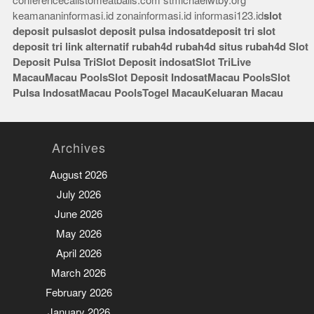
conferencecallstomeatballs.com
stmichaelwtby.org
keamananinformasi.id
zonainformasi.id
informasi123.id
slot
deposit pulsa
slot deposit pulsa indosat
deposit tri
slot
deposit tri
link alternatif rubah4d
rubah4d
situs rubah4d
Slot
Deposit Pulsa Tri
Slot Deposit indosat
Slot Tri
Live
Macau
Macau Pools
Slot Deposit Indosat
Macau Pools
Slot
Pulsa Indosat
Macau Pools
Togel Macau
Keluaran Macau
Archives
August 2026
July 2026
June 2026
May 2026
April 2026
March 2026
February 2026
January 2026