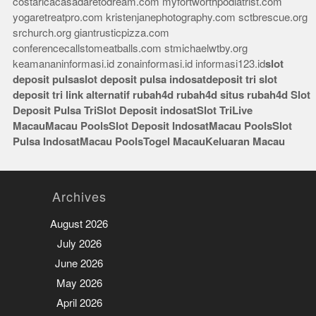
costaricacasadaretodream.com
myfortworthpodiatrist.com
yogaretreatpro.com
kristenjanephotography.com
sctbrescue.org
srchurch.org
giantrusticpizza.com
conferencecallstomeatballs.com
stmichaelwtby.org
keamananinformasi.id
zonainformasi.id
informasi123.id
slot
deposit pulsa
slot deposit pulsa indosat
deposit tri
slot
deposit tri
link alternatif rubah4d
rubah4d
situs rubah4d
Slot
Deposit Pulsa Tri
Slot Deposit indosat
Slot Tri
Live
Macau
Macau Pools
Slot Deposit Indosat
Macau Pools
Slot
Pulsa Indosat
Macau Pools
Togel Macau
Keluaran Macau
Archives
August 2026
July 2026
June 2026
May 2026
April 2026