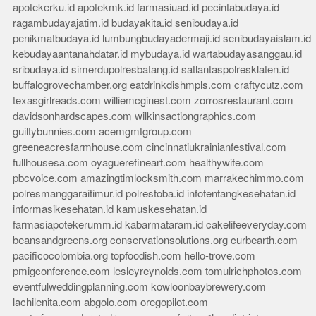
apotekerku.id
apotekmk.id
farmasiuad.id
pecintabudaya.id
ragambudayajatim.id
budayakita.id
senibudaya.id
penikmatbudaya.id
lumbungbudayadermaji.id
senibudayaislam.id
kebudayaantanahdatar.id
mybudaya.id
wartabudayasanggau.id
sribudaya.id
simerdupolresbatang.id
satlantaspolresklaten.id
buffalogrovechamber.org
eatdrinkdishmpls.com
craftycutz.com
texasgirlreads.com
williemcginest.com
zorrosrestaurant.com
davidsonhardscapes.com
wilkinsactiongraphics.com
guiltybunnies.com
acemgmtgroup.com
greeneacresfarmhouse.com
cincinnatiukrainianfestival.com
fullhousesa.com
oyaguerefineart.com
healthywife.com
pbcvoice.com
amazingtimlocksmith.com
marrakechimmo.com
polresmanggaraitimur.id
polrestoba.id
infotentangkesehatan.id
informasikesehatan.id
kamuskesehatan.id
farmasiapotekerumm.id
kabarmataram.id
cakelifeeveryday.com
beansandgreens.org
conservationsolutions.org
curbearth.com
pacificocolombia.org
topfoodish.com
hello-trove.com
pmigconference.com
lesleyreynolds.com
tomulrichphotos.com
eventfulweddingplanning.com
kowloonbaybrewery.com
lachilenita.com
abgolo.com
oregopilot.com