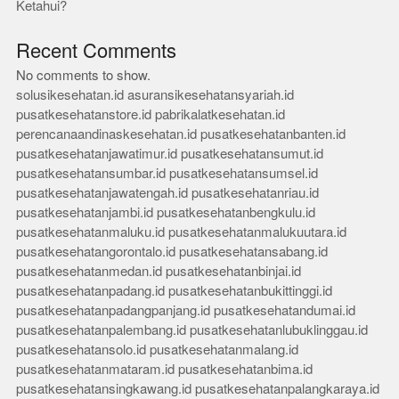
Ketahui?
Recent Comments
No comments to show.
solusikesehatan.id
asuransikesehatansyariah.id
pusatkesehatanstore.id
pabrikalatkesehatan.id
perencanaandinaskesehatan.id
pusatkesehatanbanten.id
pusatkesehatanjawatimur.id
pusatkesehatansumut.id
pusatkesehatansumbar.id
pusatkesehatansumsel.id
pusatkesehatanjawatengah.id
pusatkesehatanriau.id
pusatkesehatanjambi.id
pusatkesehatanbengkulu.id
pusatkesehatanmaluku.id
pusatkesehatanmalukuutara.id
pusatkesehatangorontalo.id
pusatkesehatansabang.id
pusatkesehatanmedan.id
pusatkesehatanbinjai.id
pusatkesehatanpadang.id
pusatkesehatanbukittinggi.id
pusatkesehatanpadangpanjang.id
pusatkesehatandumai.id
pusatkesehatanpalembang.id
pusatkesehatanlubuklinggau.id
pusatkesehatansolo.id
pusatkesehatanmalang.id
pusatkesehatanmataram.id
pusatkesehatanbima.id
pusatkesehatansingkawang.id
pusatkesehatanpalangkaraya.id