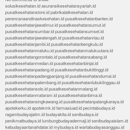
solusikesehatan.id
asuransikesehatansyariah.id
pusatkesehatanstore.id
pabrikalatkesehatan.id
perencanaandinaskesehatan.id
pusatkesehatanbanten.id
pusatkesehatanjawatimur.id
pusatkesehatansumut.id
pusatkesehatansumbar.id
pusatkesehatansumsel.id
pusatkesehatanjawatengah.id
pusatkesehatanriau.id
pusatkesehatanjambi.id
pusatkesehatanbengkulu.id
pusatkesehatanmaluku.id
pusatkesehatanmalukuutara.id
pusatkesehatangorontalo.id
pusatkesehatansabang.id
pusatkesehatanmedan.id
pusatkesehatanbinjai.id
pusatkesehatanpadang.id
pusatkesehatanbukittinggi.id
pusatkesehatanpadangpanjang.id
pusatkesehatandumai.id
pusatkesehatanpalembang.id
pusatkesehatanlubuklinggau.id
pusatkesehatansolo.id
pusatkesehatanmalang.id
pusatkesehatanmataram.id
pusatkesehatanbima.id
pusatkesehatansingkawang.id
pusatkesehatanpalangkaraya.id
apotekerku.id
apotekmk.id
farmasiuad.id
pecintabudaya.id
ragambudayajatim.id
budayakita.id
senibudaya.id
penikmatbudaya.id
lumbungbudayadermaji.id
senibudayaislam.id
kebudayaantanahdatar.id
mybudaya.id
wartabudayasanggau.id