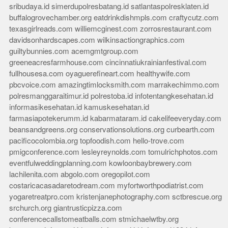
sribudaya.id
simerdupolresbatang.id
satlantaspolresklaten.id
buffalogrovechamber.org
eatdrinkdishmpls.com
craftycutz.com
texasgirlreads.com
williemcginest.com
zorrosrestaurant.com
davidsonhardscapes.com
wilkinsactiongraphics.com
guiltybunnies.com
acemgmtgroup.com
greeneacresfarmhouse.com
cincinnatiukrainianfestival.com
fullhousesa.com
oyaguerefineart.com
healthywife.com
pbcvoice.com
amazingtimlocksmith.com
marrakechimmo.com
polresmanggaraitimur.id
polrestoba.id
infotentangkesehatan.id
informasikesehatan.id
kamuskesehatan.id
farmasiapotekerumm.id
kabarmataram.id
cakelifeeveryday.com
beansandgreens.org
conservationsolutions.org
curbearth.com
pacificocolombia.org
topfoodish.com
hello-trove.com
pmigconference.com
lesleyreynolds.com
tomulrichphotos.com
eventfulweddingplanning.com
kowloonbaybrewery.com
lachilenita.com
abgolo.com
oregopilot.com
costaricacasadaretodream.com
myfortworthpodiatrist.com
yogaretreatpro.com
kristenjanephotography.com
sctbrescue.org
srchurch.org
giantrusticpizza.com
conferencecallstomeatballs.com
stmichaelwtby.org