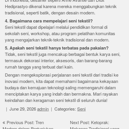
Di Indonesia, desainer seperti Anne Avantie dan Didit
Hediprastyo dikenal karena mereka menggabungkan teknik
tradisional, seperti batik, dengan desain modern.
4. Bagaimana cara mempelajari seni tekstil?
Seni tekstil dapat dipelajari melalui pendidikan formal di
sekolah seni, workshop, atau program pelatihan komunitas
yang mengajarkan teknik-teknik tradisional dan modern.
5. Apakah seni tekstil hanya terbatas pada pakaian?
Tidak, seni tekstil juga mencakup berbagai bentuk karya seni,
termasuk dekorasi interior, aksesoris, dan barang-barang
rumah tangga yang terbuat dari kain.
Dengan mengeksplorasi perjalanan seni tekstil dari tradisi ke
inovasi modern, kita dapat memahami bagaimana kekayaan
budaya dan kemajuan teknologi saling memengaruhi dalam
menciptakan karya yang indah dan bermakna. Mari rayakan
keindahan dan keragaman seni tekstil di seluruh dunia!
June 29, 2026
admin
Categories:
Seni
Post
Previous Post: Tren
Next Post: Ketoprak:
Modern dalam Pertunjukan
Makanan Tradisional yang