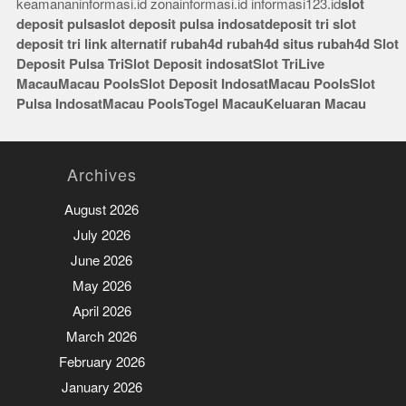
keamananinformasi.id
zonainformasi.id
informasi123.id
slot
deposit pulsa
slot deposit pulsa indosat
deposit tri
slot
deposit tri
link alternatif rubah4d
rubah4d
situs rubah4d
Slot
Deposit Pulsa Tri
Slot Deposit indosat
Slot Tri
Live
Macau
Macau Pools
Slot Deposit Indosat
Macau Pools
Slot
Pulsa Indosat
Macau Pools
Togel Macau
Keluaran Macau
Archives
August 2026
July 2026
June 2026
May 2026
April 2026
March 2026
February 2026
January 2026