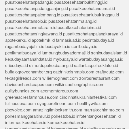
pusatkesehatanpadang.id
pusatkesehatanbukittinggi.id
pusatkesehatanpadangpanjang.id
pusatkesehatandumai.id
pusatkesehatanpalembang.id
pusatkesehatanlubuklinggau.id
pusatkesehatansolo.id
pusatkesehatanmalang.id
pusatkesehatanmataram.id
pusatkesehatanbima.id
pusatkesehatansingkawang.id
pusatkesehatanpalangkaraya.id
apotekerku.id
apotekmk.id
farmasiuad.id
pecintabudaya.id
ragambudayajatim.id
budayakita.id
senibudaya.id
penikmatbudaya.id
lumbungbudayadermaji.id
senibudayaislam.id
kebudayaantanahdatar.id
mybudaya.id
wartabudayasanggau.id
sribudaya.id
simerdupolresbatang.id
satlantaspolresklaten.id
buffalogrovechamber.org
eatdrinkdishmpls.com
craftycutz.com
texasgirlreads.com
williemcginest.com
zorrosrestaurant.com
davidsonhardscapes.com
wilkinsactiongraphics.com
guiltybunnies.com
acemgmtgroup.com
greeneacresfarmhouse.com
cincinnatiukrainianfestival.com
fullhousesa.com
oyaguerefineart.com
healthywife.com
pbcvoice.com
amazingtimlocksmith.com
marrakechimmo.com
polresmanggaraitimur.id
polrestoba.id
infotentangkesehatan.id
informasikesehatan.id
kamuskesehatan.id
farmasiapotekerumm.id
kabarmataram.id
cakelifeeveryday.com