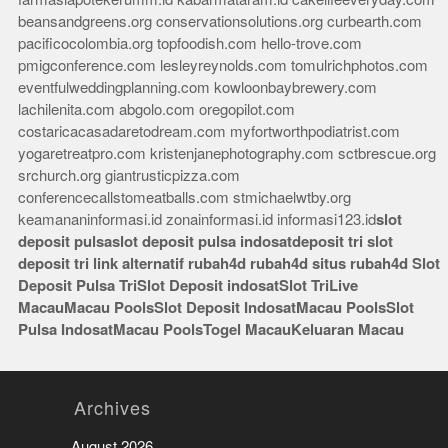
beansandgreens.org
conservationsolutions.org
curbearth.com
pacificocolombia.org
topfoodish.com
hello-trove.com
pmigconference.com
lesleyreynolds.com
tomulrichphotos.com
eventfulweddingplanning.com
kowloonbaybrewery.com
lachilenita.com
abgolo.com
oregopilot.com
costaricacasadaretodream.com
myfortworthpodiatrist.com
yogaretreatpro.com
kristenjanephotography.com
sctbrescue.org
srchurch.org
giantrusticpizza.com
conferencecallstomeatballs.com
stmichaelwtby.org
keamananinformasi.id
zonainformasi.id
informasi123.id
slot
deposit pulsa
slot deposit pulsa indosat
deposit tri
slot
deposit tri
link alternatif rubah4d
rubah4d
situs rubah4d
Slot
Deposit Pulsa Tri
Slot Deposit indosat
Slot Tri
Live
Macau
Macau Pools
Slot Deposit Indosat
Macau Pools
Slot
Pulsa Indosat
Macau Pools
Togel Macau
Keluaran Macau
Archives
August 2026