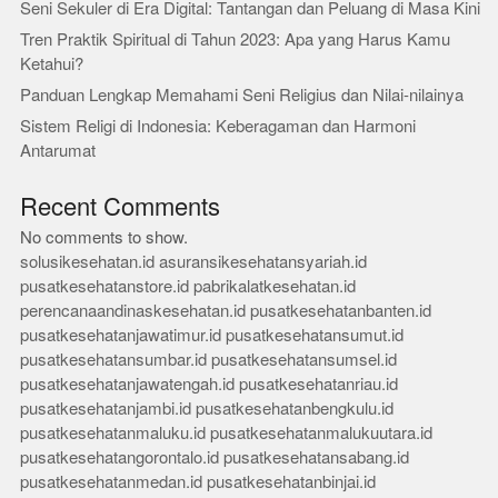
Seni Sekuler di Era Digital: Tantangan dan Peluang di Masa Kini
Tren Praktik Spiritual di Tahun 2023: Apa yang Harus Kamu
Ketahui?
Panduan Lengkap Memahami Seni Religius dan Nilai-nilainya
Sistem Religi di Indonesia: Keberagaman dan Harmoni
Antarumat
Recent Comments
No comments to show.
solusikesehatan.id
asuransikesehatansyariah.id
pusatkesehatanstore.id
pabrikalatkesehatan.id
perencanaandinaskesehatan.id
pusatkesehatanbanten.id
pusatkesehatanjawatimur.id
pusatkesehatansumut.id
pusatkesehatansumbar.id
pusatkesehatansumsel.id
pusatkesehatanjawatengah.id
pusatkesehatanriau.id
pusatkesehatanjambi.id
pusatkesehatanbengkulu.id
pusatkesehatanmaluku.id
pusatkesehatanmalukuutara.id
pusatkesehatangorontalo.id
pusatkesehatansabang.id
pusatkesehatanmedan.id
pusatkesehatanbinjai.id