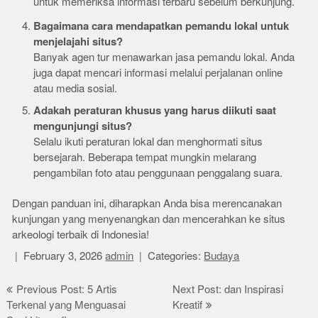
untuk memeriksa informasi terbaru sebelum berkunjung.
Bagaimana cara mendapatkan pemandu lokal untuk
menjelajahi situs?
Banyak agen tur menawarkan jasa pemandu lokal. Anda
juga dapat mencari informasi melalui perjalanan online
atau media sosial.
Adakah peraturan khusus yang harus diikuti saat
mengunjungi situs?
Selalu ikuti peraturan lokal dan menghormati situs
bersejarah. Beberapa tempat mungkin melarang
pengambilan foto atau penggunaan penggalang suara.
Dengan panduan ini, diharapkan Anda bisa merencanakan
kunjungan yang menyenangkan dan mencerahkan ke situs
arkeologi terbaik di Indonesia!
February 3, 2026
admin
Categories:
Budaya
Post
Previous Post: 5 Artis
Next Post: dan Inspirasi
Terkenal yang Menguasai
Kreatif
navigation