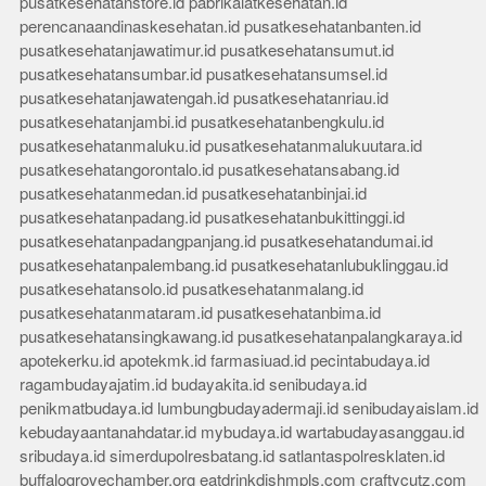
pusatkesehatanstore.id
pabrikalatkesehatan.id
perencanaandinaskesehatan.id
pusatkesehatanbanten.id
pusatkesehatanjawatimur.id
pusatkesehatansumut.id
pusatkesehatansumbar.id
pusatkesehatansumsel.id
pusatkesehatanjawatengah.id
pusatkesehatanriau.id
pusatkesehatanjambi.id
pusatkesehatanbengkulu.id
pusatkesehatanmaluku.id
pusatkesehatanmalukuutara.id
pusatkesehatangorontalo.id
pusatkesehatansabang.id
pusatkesehatanmedan.id
pusatkesehatanbinjai.id
pusatkesehatanpadang.id
pusatkesehatanbukittinggi.id
pusatkesehatanpadangpanjang.id
pusatkesehatandumai.id
pusatkesehatanpalembang.id
pusatkesehatanlubuklinggau.id
pusatkesehatansolo.id
pusatkesehatanmalang.id
pusatkesehatanmataram.id
pusatkesehatanbima.id
pusatkesehatansingkawang.id
pusatkesehatanpalangkaraya.id
apotekerku.id
apotekmk.id
farmasiuad.id
pecintabudaya.id
ragambudayajatim.id
budayakita.id
senibudaya.id
penikmatbudaya.id
lumbungbudayadermaji.id
senibudayaislam.id
kebudayaantanahdatar.id
mybudaya.id
wartabudayasanggau.id
sribudaya.id
simerdupolresbatang.id
satlantaspolresklaten.id
buffalogrovechamber.org
eatdrinkdishmpls.com
craftycutz.com