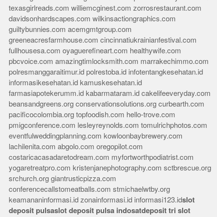
texasgirlreads.com
williemcginest.com
zorrosrestaurant.com
davidsonhardscapes.com
wilkinsactiongraphics.com
guiltybunnies.com
acemgmtgroup.com
greeneacresfarmhouse.com
cincinnatiukrainianfestival.com
fullhousesa.com
oyaguerefineart.com
healthywife.com
pbcvoice.com
amazingtimlocksmith.com
marrakechimmo.com
polresmanggaraitimur.id
polrestoba.id
infotentangkesehatan.id
informasikesehatan.id
kamuskesehatan.id
farmasiapotekerumm.id
kabarmataram.id
cakelifeeveryday.com
beansandgreens.org
conservationsolutions.org
curbearth.com
pacificocolombia.org
topfoodish.com
hello-trove.com
pmigconference.com
lesleyreynolds.com
tomulrichphotos.com
eventfulweddingplanning.com
kowloonbaybrewery.com
lachilenita.com
abgolo.com
oregopilot.com
costaricacasadaretodream.com
myfortworthpodiatrist.com
yogaretreatpro.com
kristenjanephotography.com
sctbrescue.org
srchurch.org
giantrusticpizza.com
conferencecallstomeatballs.com
stmichaelwtby.org
keamananinformasi.id
zonainformasi.id
informasi123.id
slot
deposit pulsa
slot deposit pulsa indosat
deposit tri
slot