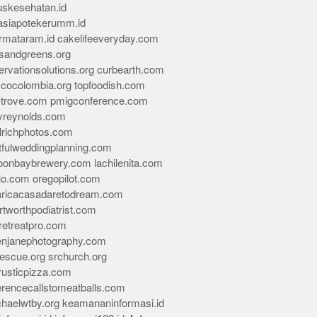
skesehatan.id
asiapotekerumm.id
rmataram.id
cakelifeeveryday.com
sandgreens.org
rvationsolutions.org
curbearth.com
icocolombia.org
topfoodish.com
-trove.com
pmigconference.com
eyreynolds.com
lrichphotos.com
tfulweddingplanning.com
oonbaybrewery.com
lachilenita.com
lo.com
oregopilot.com
aricacasadaretodream.com
tworthpodiatrist.com
retreatpro.com
tenjanephotography.com
rescue.org
srchurch.org
rusticpizza.com
erencecallstomeatballs.com
chaelwtby.org
keamananinformasi.id