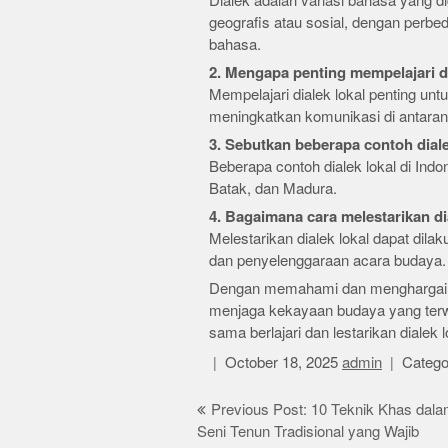
Dialek adalah variasi bahasa yang d
geografis atau sosial, dengan perb
bahasa.
2. Mengapa penting mempelajari di
Mempelajari dialek lokal penting unt
meningkatkan komunikasi di antaran
3. Sebutkan beberapa contoh dialek
Beberapa contoh dialek lokal di Ind
Batak, dan Madura.
4. Bagaimana cara melestarikan di
Melestarikan dialek lokal dapat dila
dan penyelenggaraan acara budaya.
Dengan memahami dan menghargai keb
menjaga kekayaan budaya yang terwar
sama berlajari dan lestarikan dialek lo
October 18, 2025
admin
Catego
Post
Previous Post: 10 Teknik Khas dal
Seni Tenun Tradisional yang Wajib
navigation