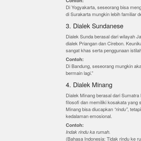
Contoh:
Di Yogyakarta, seseorang bisa me
di Surakarta mungkin lebih familiar
3. Dialek Sundanese
Dialek Sunda berasal dari wilayah J
dialek Priangan dan Cirebon. Keunika
sangat khas serta penggunaan istila
Contoh:
Di Bandung, seseorang mungkin a
bermain lagi.”
4. Dialek Minang
Dialek Minang berasal dari Sumatra B
filosofi dan memiliki kosakata yang 
Minang bisa diucapkan
“rindu”
, teta
kedalaman emosional.
Contoh:
Indak rindu ka rumah.
(Bahasa Indonesia: Tidak rindu ke r