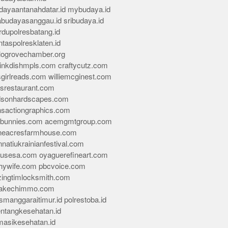
dayaantanahdatar.id
mybudaya.id
abudayasanggau.id
sribudaya.id
rdupolresbatang.id
ntaspolresklaten.id
alogrovechamber.org
rinkdishmpls.com
craftycutz.com
sgirlreads.com
williemcginest.com
osrestaurant.com
dsonhardscapes.com
insactiongraphics.com
tybunnies.com
acemgmtgroup.com
neacresfarmhouse.com
nnatiukrainianfestival.com
housesa.com
oyaguerefineart.com
thywife.com
pbcvoice.com
ingtimlocksmith.com
akechimmo.com
smanggaraitimur.id
polrestoba.id
entangkesehatan.id
rmasikesehatan.id