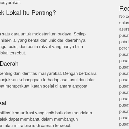
 masyarakat.
Re
 Lokal Itu Penting?
No c
solus
asur
h satu cara untuk melestarikan budaya. Setiap
pusa
nilai-nilai yang kental dan unik dari daerahnya.
pabri
lagu, puisi, dan cerita rakyat yang hanya bisa
pere
okal tersebut.
pusa
pusa
 Daerah
pusa
penting dari identitas masyarakat. Dengan berbicara
pusa
unjukkan kebanggaan terhadap asal-usul dan latar
pusa
pat memperkuat ikatan sosial di antara anggota
pusa
pusa
pusa
kat
pusa
pusa
ilitasi komunikasi yang lebih baik dan mendalam.
pusa
dialek dapat membantu dalam membangun
pusa
n atau mitra bisnis di daerah tersebut.