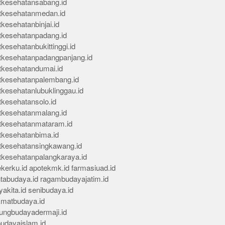
tkesehatansabang.id
tkesehatanmedan.id
kesehatanbinjai.id
tkesehatanpadang.id
kesehatanbukittinggi.id
tkesehatanpadangpanjang.id
tkesehatandumai.id
tkesehatanpalembang.id
tkesehatanlubuklinggau.id
tkesehatansolo.id
tkesehatanmalang.id
tkesehatanmataram.id
tkesehatanbima.id
tkesehatansingkawang.id
tkesehatanpalangkaraya.id
kerku.id
apotekmk.id
farmasiuad.id
ntabudaya.id
ragambudayajatim.id
akita.id
senibudaya.id
kmatbudaya.id
ungbudayadermaji.id
budayaislam.id