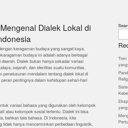
Sear
engenal Dialek Lokal di
ndonesia
Rec
 dengan keragaman budaya yang sangat kaya.
ekaragaman budaya ini adalah adanya berbagai
Tren 
ai daerah. Dialek bukan hanya sekadar variasi
yang
daya, sejarah, dan identitas suatu komunitas.
Pand
an penelusuran mendalam tentang dialek lokal di
Relig
a peran pentingnya dalam kehidupan sehari-hari
Siste
Kebe
Ekspl
bentuk variasi bahasa yang digunakan oleh kelompok
yang
i atau kelompok sosial tertentu. Dialek ini bisa
Meng
 bahkan tata bahasa. Di Indonesia, kita
Pert
 tidak hanya mencerminkan perbedaan linguistik,