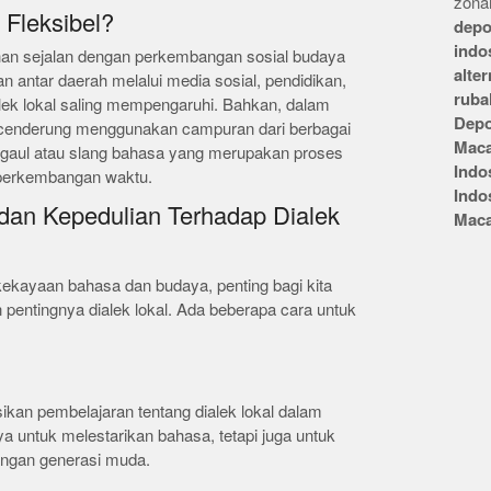
zonai
 Fleksibel?
depo
indo
han sejalan dengan perkembangan sosial budaya
alte
 antar daerah melalui media sosial, pendidikan,
ruba
ek lokal saling mempengaruhi. Bahkan, dalam
Depo
 cenderung menggunakan campuran dari berbagai
Mac
a gaul atau slang bahasa yang merupakan proses
Indo
 perkembangan waktu.
Indo
an Kepedulian Terhadap Dialek
Mac
ekayaan bahasa dan budaya, penting bagi kita
pentingnya dialek lokal. Ada beberapa cara untuk
ikan pembelajaran tentang dialek lokal dalam
ya untuk melestarikan bahasa, tetapi juga untuk
angan generasi muda.