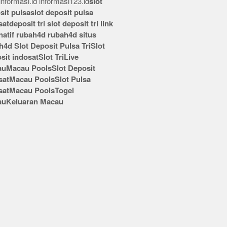
nformasi.id
informasi123.id
slot
sit pulsa
slot deposit pulsa
sat
deposit tri
slot deposit tri
link
rnatif rubah4d
rubah4d
situs
h4d
Slot Deposit Pulsa Tri
Slot
sit indosat
Slot Tri
Live
au
Macau Pools
Slot Deposit
sat
Macau Pools
Slot Pulsa
sat
Macau Pools
Togel
au
Keluaran Macau