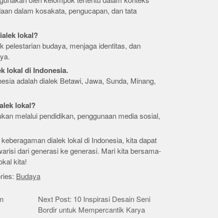
igunakan oleh kelompok tertentu dalam konteks
edaan dalam kosakata, pengucapan, dan tata
alek lokal?
uk pelestarian budaya, menjaga identitas, dan
ya.
 lokal di Indonesia.
onesia adalah dialek Betawi, Jawa, Sunda, Minang,
alek lokal?
kukan melalui pendidikan, penggunaan media sosial,
eragaman dialek lokal di Indonesia, kita dapat
isi dari generasi ke generasi. Mari kita bersama-
kal kita!
ries:
Budaya
am
Next Post: 10 Inspirasi Desain Seni
Bordir untuk Mempercantik Karya