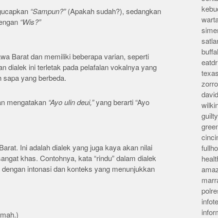
kebu
ngucapkan
“Sampun?”
(Apakah sudah?), sedangkan
wart
 dengan
“Wis?”
sime
satla
buff
awa Barat dan memiliki beberapa varian, seperti
eatd
n dialek ini terletak pada pelafalan vokalnya yang
texa
h sapa yang berbeda.
zorr
davi
kan mengatakan
“Ayo ulin deui,”
yang berarti “Ayo
wilk
guil
gree
cinci
arat. Ini adalah dialek yang juga kaya akan nilai
full
sangat khas. Contohnya, kata “rindu” dalam dialek
heal
pi dengan intonasi dan konteks yang menunjukkan
amaz
marr
polre
infot
info
umah.)