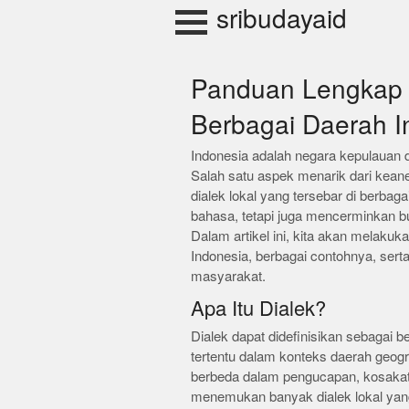
Skip
sribudayaid
to
content
Panduan Lengkap M
Berbagai Daerah I
Indonesia adalah negara kepulauan
Salah satu aspek menarik dari kean
dialek lokal yang tersebar di berbag
bahasa, tetapi juga mencerminkan bu
Dalam artikel ini, kita akan melakuk
Indonesia, berbagai contohnya, sert
masyarakat.
Apa Itu Dialek?
Dialek dapat didefinisikan sebagai 
tertentu dalam konteks daerah geograf
berbeda dalam pengucapan, kosakata,
menemukan banyak dialek lokal yang