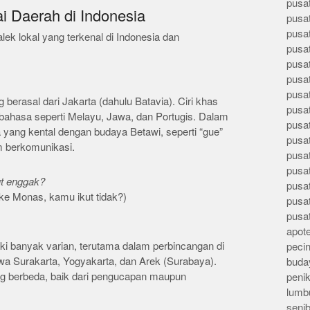
pusa
ai Daerah di Indonesia
pusa
pusat
alek lokal yang terkenal di Indonesia dan
pusa
pusat
pusa
pusa
berasal dari Jakarta (dahulu Batavia). Ciri khas
pusa
 bahasa seperti Melayu, Jawa, dan Portugis. Dalam
pusa
a yang kental dengan budaya Betawi, seperti “gue”
pusa
m berkomunikasi.
pusa
pusa
ut enggak?
pusa
ke Monas, kamu ikut tidak?)
pusa
pusa
apote
ki banyak varian, terutama dalam perbincangan di
peci
wa Surakarta, Yogyakarta, dan Arek (Surabaya).
buday
ang berbeda, baik dari pengucapan maupun
peni
lumb
seni