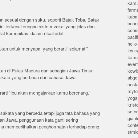
kamu
farm
kaba
an sesuai dengan suku, seperti Batak Toba, Batak
bean
ini terkenal dengan sistem vokal yang jelas dan
conse
at komunikasi dalam ritual adat.
pacif
hello
akan untuk menyapa, yang berarti “selamat.”
lesl
tomu
even
kan di Pulau Madura dan sebagian Jawa Timur,
kowl
sakata yang berbeda dari bahasa Jawa.
abgo
cost
myfor
erarti “Ibu akan mengajarkan kamu berenang.”
yoga
kris
sctb
osakata yang berbeda tetapi juga tata bahasa yang
giant
dan Jawa, penggunaan kata ganti sering
conf
ana memperlihatkan penghormatan terhadap orang
stmi