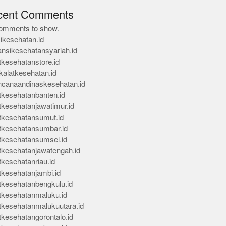
cent Comments
omments to show.
ikesehatan.id
ansikesehatansyariah.id
tkesehatanstore.id
kalatkesehatan.id
ncanaandinaskesehatan.id
tkesehatanbanten.id
tkesehatanjawatimur.id
tkesehatansumut.id
tkesehatansumbar.id
tkesehatansumsel.id
tkesehatanjawatengah.id
tkesehatanriau.id
tkesehatanjambi.id
tkesehatanbengkulu.id
tkesehatanmaluku.id
tkesehatanmalukuutara.id
tkesehatangorontalo.id