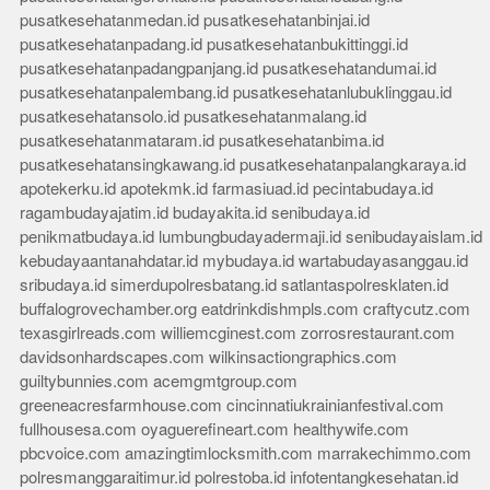
pusatkesehatanmedan.id
pusatkesehatanbinjai.id
pusatkesehatanpadang.id
pusatkesehatanbukittinggi.id
pusatkesehatanpadangpanjang.id
pusatkesehatandumai.id
pusatkesehatanpalembang.id
pusatkesehatanlubuklinggau.id
pusatkesehatansolo.id
pusatkesehatanmalang.id
pusatkesehatanmataram.id
pusatkesehatanbima.id
pusatkesehatansingkawang.id
pusatkesehatanpalangkaraya.id
apotekerku.id
apotekmk.id
farmasiuad.id
pecintabudaya.id
ragambudayajatim.id
budayakita.id
senibudaya.id
penikmatbudaya.id
lumbungbudayadermaji.id
senibudayaislam.id
kebudayaantanahdatar.id
mybudaya.id
wartabudayasanggau.id
sribudaya.id
simerdupolresbatang.id
satlantaspolresklaten.id
buffalogrovechamber.org
eatdrinkdishmpls.com
craftycutz.com
texasgirlreads.com
williemcginest.com
zorrosrestaurant.com
davidsonhardscapes.com
wilkinsactiongraphics.com
guiltybunnies.com
acemgmtgroup.com
greeneacresfarmhouse.com
cincinnatiukrainianfestival.com
fullhousesa.com
oyaguerefineart.com
healthywife.com
pbcvoice.com
amazingtimlocksmith.com
marrakechimmo.com
polresmanggaraitimur.id
polrestoba.id
infotentangkesehatan.id