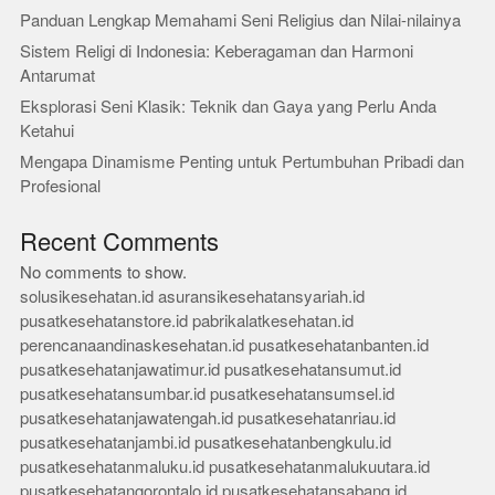
Panduan Lengkap Memahami Seni Religius dan Nilai-nilainya
Sistem Religi di Indonesia: Keberagaman dan Harmoni
Antarumat
Eksplorasi Seni Klasik: Teknik dan Gaya yang Perlu Anda
Ketahui
Mengapa Dinamisme Penting untuk Pertumbuhan Pribadi dan
Profesional
Recent Comments
No comments to show.
solusikesehatan.id
asuransikesehatansyariah.id
pusatkesehatanstore.id
pabrikalatkesehatan.id
perencanaandinaskesehatan.id
pusatkesehatanbanten.id
pusatkesehatanjawatimur.id
pusatkesehatansumut.id
pusatkesehatansumbar.id
pusatkesehatansumsel.id
pusatkesehatanjawatengah.id
pusatkesehatanriau.id
pusatkesehatanjambi.id
pusatkesehatanbengkulu.id
pusatkesehatanmaluku.id
pusatkesehatanmalukuutara.id
pusatkesehatangorontalo.id
pusatkesehatansabang.id