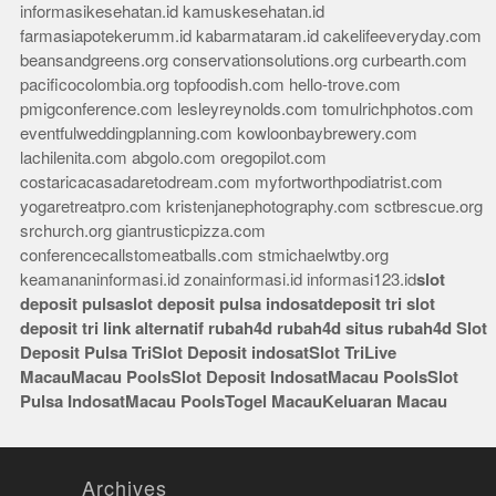
informasikesehatan.id
kamuskesehatan.id
farmasiapotekerumm.id
kabarmataram.id
cakelifeeveryday.com
beansandgreens.org
conservationsolutions.org
curbearth.com
pacificocolombia.org
topfoodish.com
hello-trove.com
pmigconference.com
lesleyreynolds.com
tomulrichphotos.com
eventfulweddingplanning.com
kowloonbaybrewery.com
lachilenita.com
abgolo.com
oregopilot.com
costaricacasadaretodream.com
myfortworthpodiatrist.com
yogaretreatpro.com
kristenjanephotography.com
sctbrescue.org
srchurch.org
giantrusticpizza.com
conferencecallstomeatballs.com
stmichaelwtby.org
keamananinformasi.id
zonainformasi.id
informasi123.id
slot
deposit pulsa
slot deposit pulsa indosat
deposit tri
slot
deposit tri
link alternatif rubah4d
rubah4d
situs rubah4d
Slot
Deposit Pulsa Tri
Slot Deposit indosat
Slot Tri
Live
Macau
Macau Pools
Slot Deposit Indosat
Macau Pools
Slot
Pulsa Indosat
Macau Pools
Togel Macau
Keluaran Macau
Archives